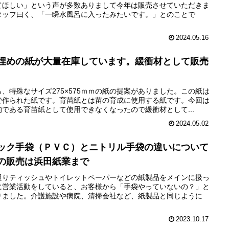
てほしい」という声が多数ありまして今年は販売させていただきま
タッフ曰く、「一瞬水風呂に入ったみたいです。」とのことで
2024.05.16
埋めの紙が大量在庫しています。緩衝材として販売
、特殊なサイズ275×575ｍｍの紙の提案がありました。この紙は
で作られた紙です。育苗紙とは苗の育成に使用する紙です。今回は
である育苗紙として使用できなくなったので緩衝材として...
2024.05.02
ック手袋（ＰＶＣ）とニトリル手袋の違いについて
の販売は浜田紙業まで
通りティッシュやトイレットペーパーなどの紙製品をメインに扱っ
に営業活動をしていると、お客様から「手袋やっていないの？」と
りました。介護施設や病院、清掃会社など、紙製品と同じように
2023.10.17