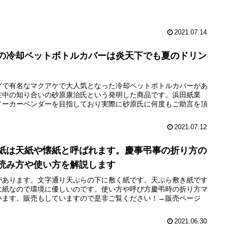
2021.07.14
の冷却ペットボトルカバーは炎天下でも夏のドリン
グで有名なマクアケで大人気となった冷却ペットボトルカバーがあ
在中の知り合いの砂原康治氏という発明した商品です。浜田紙業
メーカーベンダーを目指しており実際に砂原氏に何度もご助言を頂
2021.07.12
紙は天紙や懐紙と呼ばれます。慶事弔事の折り方の
読み方や使い方を解説します
があります。文字通り天ぷらの下に敷く紙です。天ぷら敷き紙です
に紙なので環境に優しいのです。使い方や呼び方慶弔時の折り方マ
います。販売もしていますので是非ご覧ください！→販売ページ
2021.06.30