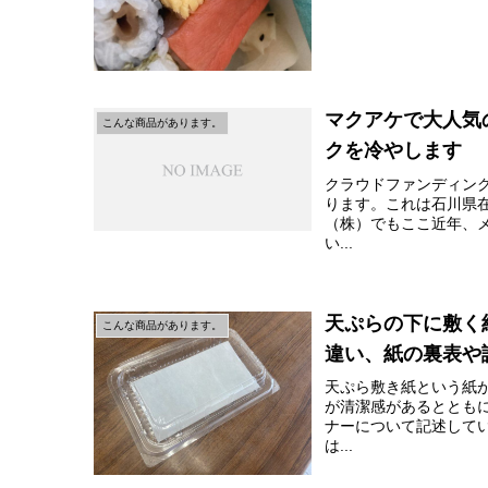
マクアケで大人気
こんな商品があります。
クを冷やします
クラウドファンディン
ります。これは石川県
（株）でもここ近年、
い...
天ぷらの下に敷く
こんな商品があります。
違い、紙の裏表や
天ぷら敷き紙という紙
が清潔感があるととも
ナーについて記述して
は...