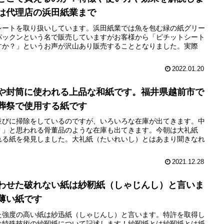
は代理店の浜田紙業まで
シートを取り扱いしています。浜田紙業では魚を包む緑の紙グリー
パックンという名で販売していますがお客様から「ピチットシート
すか？」というお声が沢山あり販売することとなりました。実際
2022.01.20
や封筒に使われる上品な和紙です。福井県越前市で
葬祭で使用する紙です
並びに掃除をしているのですが、いろいろな在庫が出てきます。中
？」と思われる骨董品のような在庫も出てきます。今朝は大礼紙
れる紙を発見しました。大礼紙（たいれいし）とはあまり聞きなれ
2021.12.28
わせた破れない紙は紗靭紙（しゃじんし）と言いま
薄い紙です
た強度の高い紙は紗迅紙（しゃじんし）と言います。特許を取得し
は特殊技術の紗靭紙について記述します！紗靭紙とは紗靭紙とは紙