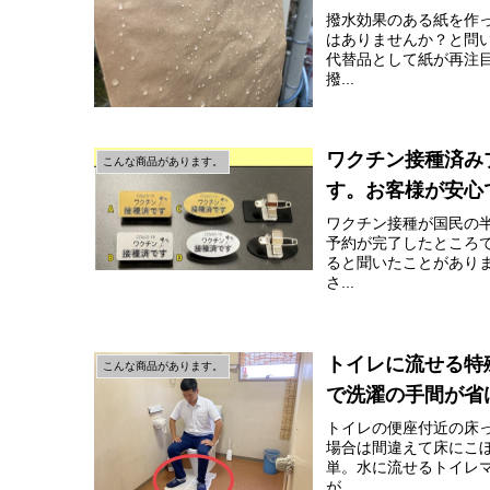
撥水効果のある紙を作
はありませんか？と問
代替品として紙が再注
撥...
ワクチン接種済み
こんな商品があります。
す。お客様が安心
ワクチン接種が国民の
予約が完了したところ
ると聞いたことがあり
さ...
トイレに流せる特
こんな商品があります。
で洗濯の手間が省
トイレの便座付近の床
場合は間違えて床にこ
単。水に流せるトイレ
が...