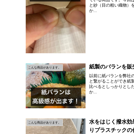
と紗（目の粗い織物）
か...
紙製のバランを販
こんな商品があります。
以前に紙バランを弊社
と繋がることができ紙
比べるとしっかりとし
か...
水をはじく撥水効
こんな商品があります。
りプラスチックの