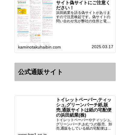
サイト偽サイトにご注意く
ださい！
浜田紙業を語る偽サイトがありま
すので注意喚起です。偽サイトの
問い合わせ先が弊社の住所と電話
番号 となっていますが、浜田紙
業の正式名称は 浜田紙業株式会
社 サイト運営者 浜田浩史にな
っています。本日問い合わせで
「お金を振り込んだのに商品が届
2025.03.17
い…
kaminotakuhaibin.com
公式通販サイト
トイレットペーパー,ティッ
シュ,グリーンパーチ紙,販
売,通販サイトは紙の宅配便
の浜田紙業(株)
トイレットペーパーやティッシュ,
グリーンパーチ,おむつ,の販売、卸
売,通販をしている紙の宅配便は創
業70年！送料無料で全国に配送可
www.hm1.co.jp