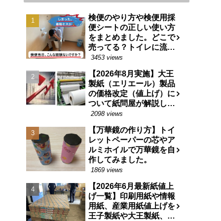
検便のやり方や検便用採
便シートの正しい使い方
をまとめました。どこで
売ってる？トイレに流せ
る特殊な紙です。
3453 views
【2026年8月実施】大王
製紙（エリエール）製品
の価格改定（値上げ）に
ついて紙問屋が解説しま
す
2098 views
【万華鏡の作り方】トイ
レットペーパーの芯やア
ルミホイルで万華鏡を自
作してみました。
1869 views
【2026年6月最新紙値上
げ一覧】印刷用紙や情報
用紙、産業用紙値上げを
王子製紙や大王製紙、日