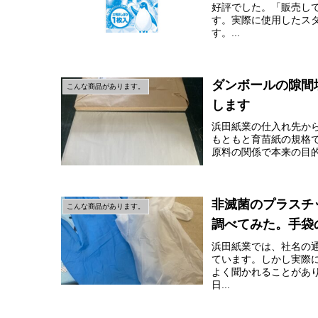
好評でした。「販売し
す。実際に使用したス
す。...
ダンボールの隙間
こんな商品があります。
します
浜田紙業の仕入れ先から
もともと育苗紙の規格
原料の関係で本来の目的
非滅菌のプラスチ
こんな商品があります。
調べてみた。手袋
浜田紙業では、社名の
ています。しかし実際
よく聞かれることがあ
日...