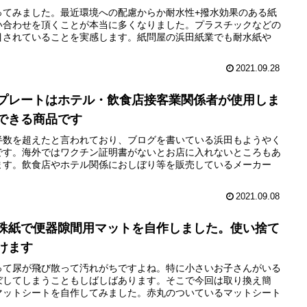
ってみました。最近環境への配慮からか耐水性+撥水効果のある紙
い合わせを頂くことが本当に多くなりました。プラスチックなどの
目されていることを実感します。紙問屋の浜田紙業でも耐水紙や
2021.09.28
プレートはホテル・飲食店接客業関係者が使用しま
できる商品です
半数を超えたと言われており、ブログを書いている浜田もようやく
です。海外ではワクチン証明書がないとお店に入れないところもあ
ます。飲食店やホテル関係におしぼり等を販売しているメーカー
2021.09.08
殊紙で便器隙間用マットを自作しました。使い捨て
けます
って尿が飛び散って汚れがちですよね。特に小さいお子さんがいる
ぼしてしまうこともしばしばあります。そこで今回は取り換え簡
マットシートを自作してみました。赤丸のついているマットシート