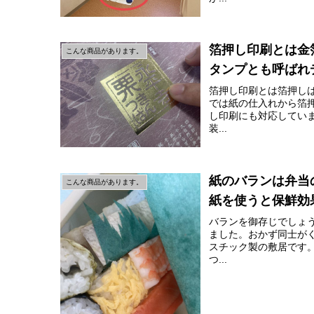
箔押し印刷とは金
こんな商品があります。
タンプとも呼ばれ
箔押し印刷とは箔押し
では紙の仕入れから箔
し印刷にも対応してい
装...
紙のバランは弁当
こんな商品があります。
紙を使うと保鮮効
バランを御存じでしょ
ました。おかず同士が
スチック製の敷居です
つ...