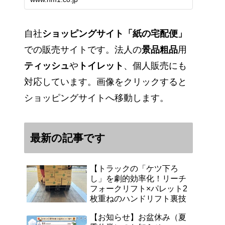
能です。アマゾンペイやクレジッ
ト決済各種対応しています。歴史
のある紙問屋の経験を生かしてお
客様と歩んでまいりま…
自社
ショッピングサイト「紙の宅配便」
での販売サイトです。法人の
景品粗品
用
ティッシュ
や
トイレット
、個人販売にも
対応しています。画像をクリックすると
ショッピングサイトへ移動します。
最新の記事です
【トラックの「ケツ下ろ
し」を劇的効率化！リーチ
フォークリフト×パレット2
枚重ねのハンドリフト裏技
【お知らせ】お盆休み（夏