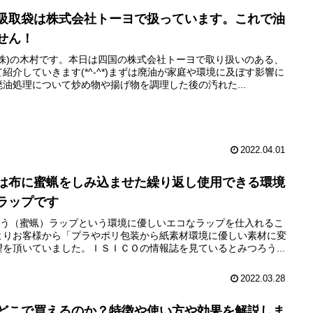
吸取袋は株式会社トーヨで扱っています。これで油
せん！
株)の木村です。本日は四国の株式会社トーヨで取り扱いのある、
紹介していきます(*^-^*)まずは廃油が家庭や環境に及ぼす影響に
油処理について炒め物や揚げ物を調理した後の汚れた...
2022.04.01
は布に蜜蝋をしみ込ませた繰り返し使用できる環境
ラップです
ろう（蜜蝋）ラップという環境に優しいエコなラップを仕入れるこ
よりお客様から「プラやポリ包装から紙素材環境に優しい素材に変
を頂いていました。ＩＳＩＣＯの情報誌を見ているとみつろう...
2022.03.28
どこで買えるのか？特徴や使い方や効果を解説しま