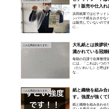
す！販売や仕入れ
浜田紙業ではピチット
ンパーチ紙をおさかな
は販売していないので
に...
大礼紙とは挨拶状
こんな商品があります。
漉かれている冠婚
毎朝の日課で在庫整理
には、「これはいつの
（たいれいし）と呼ば
な...
紙と織物を組み合
こんな商品があります。
す。強度が強くて
紙と織物を組み合わせ
ている商品です。今回