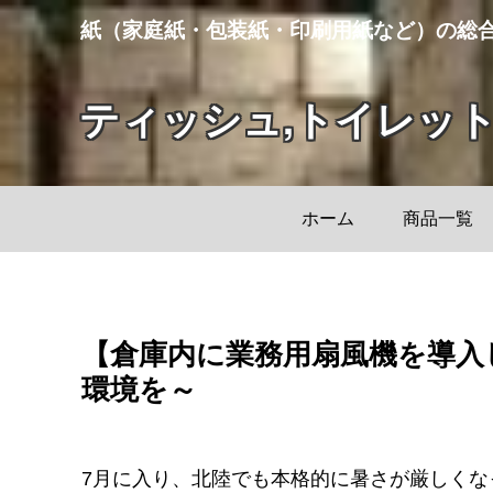
紙（家庭紙・包装紙・印刷用紙など）の総
ティッシュ,トイレッ
ホーム
商品一覧
【倉庫内に業務用扇風機を導入
環境を～
7月に入り、北陸でも本格的に暑さが厳しく