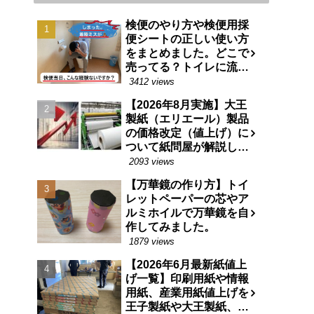
検便のやり方や検便用採
便シートの正しい使い方
をまとめました。どこで
売ってる？トイレに流せ
る特殊な紙です。
3412 views
【2026年8月実施】大王
製紙（エリエール）製品
の価格改定（値上げ）に
ついて紙問屋が解説しま
す
2093 views
【万華鏡の作り方】トイ
レットペーパーの芯やア
ルミホイルで万華鏡を自
作してみました。
1879 views
【2026年6月最新紙値上
げ一覧】印刷用紙や情報
用紙、産業用紙値上げを
王子製紙や大王製紙、日