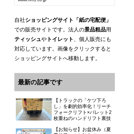
能です。アマゾンペイやクレジッ
ト決済各種対応しています。歴史
のある紙問屋の経験を生かしてお
客様と歩んでまいりま…
自社
ショッピングサイト「紙の宅配便」
での販売サイトです。法人の
景品粗品
用
ティッシュ
や
トイレット
、個人販売にも
対応しています。画像をクリックすると
ショッピングサイトへ移動します。
最新の記事です
【トラックの「ケツ下ろ
し」を劇的効率化！リーチ
フォークリフト×パレット2
枚重ねのハンドリフト裏技
【お知らせ】お盆休み（夏