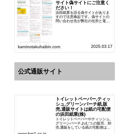
サイト偽サイトにご注意く
ださい！
浜田紙業を語る偽サイトがありま
すので注意喚起です。偽サイトの
問い合わせ先が弊社の住所と電話
番号 となっていますが、浜田紙
業の正式名称は 浜田紙業株式会
社 サイト運営者 浜田浩史にな
っています。本日問い合わせで
「お金を振り込んだのに商品が届
2025.03.17
い…
kaminotakuhaibin.com
公式通販サイト
トイレットペーパー,ティッ
シュ,グリーンパーチ紙,販
売,通販サイトは紙の宅配便
の浜田紙業(株)
トイレットペーパーやティッシュ,
グリーンパーチ,おむつ,の販売、卸
売,通販をしている紙の宅配便は創
業70年！送料無料で全国に配送可
www.hm1.co.jp