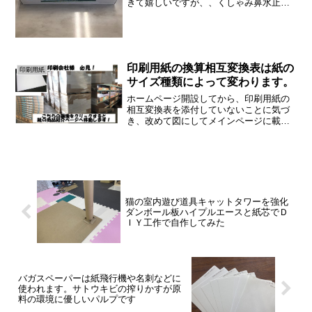
きて嬉しいですが、、くしゃみ鼻水止ま
らない！目が痒いっ！ティッシュの消費
量が大幅UP！家計が圧迫！しかもティッ
シュは4月から値上げ！花粉症の方々にと
っては辛い時期...
印刷用紙の換算相互変換表は紙の
印刷用紙
サイズ種類によって変わります。
ホームページ開設してから、印刷用紙の
相互変換表を添付していないことに気づ
き、改めて図にしてメインページに載せ
ました。変換表は印刷会社様や我々紙問
屋には必須の知識です。紙の厚さ・重
さ・種類などお客様が求める印刷物に合
わせて適切な紙を選ぶ必要が...
猫の室内遊び道具キャットタワーを強化
ダンボール板ハイプルエースと紙芯でＤ
ＩＹ工作で自作してみた
バガスペーパーは紙飛行機や名刺などに
使われます。サトウキビの搾りかすが原
料の環境に優しいパルプです