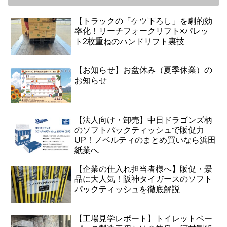
【トラックの「ケツ下ろし」を劇的効
率化！リーチフォークリフト×パレッ
ト2枚重ねのハンドリフト裏技
【お知らせ】お盆休み（夏季休業）の
お知らせ
【法人向け・卸売】中日ドラゴンズ柄
のソフトパックティッシュで販促力
UP！ノベルティのまとめ買いなら浜田
紙業へ
【企業の仕入れ担当者様へ】販促・景
品に大人気！阪神タイガースのソフト
パックティッシュを徹底解説
【工場見学レポート】トイレットペー