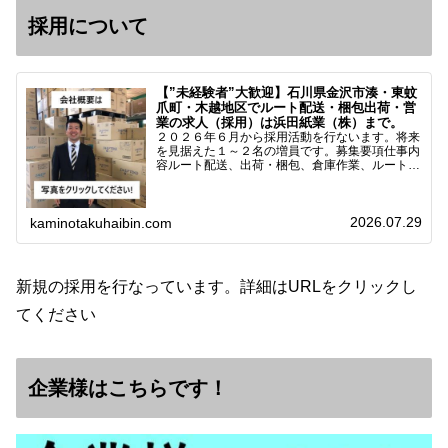
採用について
【”未経験者”大歓迎】石川県金沢市湊・東蚊
爪町・木越地区でルート配送・梱包出荷・営
業の求人（採用）は浜田紙業（株）まで。
２０２６年６月から採用活動を行ないます。将来
を見据えた１～２名の増員です。募集要項仕事内
容ルート配送、出荷・梱包、倉庫作業、ルート営
業など※ノルマなし。既存顧客との関係性を重視
しています。対象18歳～38歳（長期キャリア形
成のため）／ 高卒…
2026.07.29
kaminotakuhaibin.com
新規の採用を行なっています。詳細はURLをクリックし
てください
企業様はこちらです！