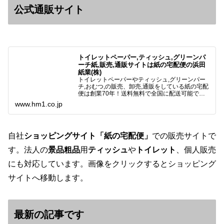
公式通販サイト
トイレットペーパー,ティッシュ,グリーンパ
ーチ紙,販売,通販サイトは紙の宅配便の浜田
紙業(株)
トイレットペーパーやティッシュ,グリーンパー
チ,おむつ,の販売、卸売,通販をしている紙の宅配
便は創業70年！送料無料で全国に配送可能で
す。アマゾンペイやクレジット決済各種対応して
www.hm1.co.jp
います。歴史のある紙問屋の経験を生かしてお客
様と歩んでまいりま…
自社
ショッピングサイト「紙の宅配便」
での販売サイトで
す。法人の
景品粗品
用
ティッシュ
や
トイレット
、個人販売
にも対応しています。画像をクリックするとショッピング
サイトへ移動します。
最新の記事です