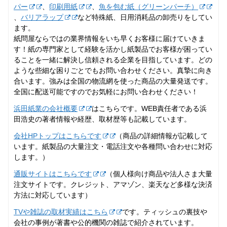
パー
、
印刷用紙
、
魚を包む紙（グリーンパーチ）
、
バリアラップ
など特殊紙、日用消耗品の卸売りをしてい
ます。
紙問屋ならではの業界情報をいち早くお客様に届けていきま
す！紙の専門家として経験を活かし紙製品でお客様が困ってい
ることを一緒に解決し信頼される企業を目指しています。どの
ような些細な困りごとでもお問い合わせください。真摯に向き
合います。強みは全国の物流網を使った商品の大量発送です。
全国に配送可能ですのでお気軽にお問い合わせください！
浜田紙業の会社概要
はこちらです。WEB責任者である浜
田浩史の著者情報や経歴、取材歴等も記載しています。
会社HPトップはこちらです
（商品の詳細情報が記載して
います。紙製品の大量注文・電話注文や各種問い合わせに対応
します。）
通販サイトはこちらです
（個人様向け商品や法人さま大量
注文サイトです。クレジット、アマゾン、楽天など多様な決済
方法に対応しています）
TVや雑誌の取材実績はこちら
です。ティッシュの裏技や
会社の事例が著書や公的機関の雑誌で紹介されています。