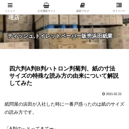
紙（家庭紙・包装紙・印刷用紙など）の総合代
メニュー
公式通販サイト
最新ブログ
サイドバー
理店
ティッシュ,トイレットペーパー販売浜田紙業
四六判A判B判ハトロン判菊判、紙の寸法
サイズの特殊な読み方の由来について解説
してみた
2021.02.22
紙問屋の浜田が入社した時に一番戸惑ったのは紙のサイズ
の読み方です。
「A判の～とってきてー」