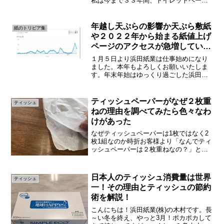
私は今まで３３年間、トイレットペーパ
ーの裏を使っておしりを拭いていたので
す。一体どういうことだ？と思われる方
もいるかと思います。今回はトイレット
年越し天ぷらの影響か天ぷら敷紙
紙のトリビア集
ペーパー表裏についてトイ...
や２０２２年から始まる紙値上げ
ページのアクセスが急増していま
した。
１月５日より浜田紙業は仕事始めになり
ました。本年もよろしくお願いいたしま
す。年末年始はゆっくり過ごした浜田浩
史です。浜田紙業のHPのアクセス状況を
見ると定番のページだけでなく、年末年
始特有のページや２０２２年１月から始
ティッシュペーパーがなぜ２枚重
ティッシュ
まる印刷用紙値上げのペ...
ねの理由を調べてみたら色々なわ
けがあった
なぜティッシュペーパーは1枚ではなく2
枚1組なのか時折お客様より「なんでティ
ッシュペーパーは２枚重ねなの？」と聞
かれることがあります。実際にティッシ
ュはどのメーカーから出される商品も2枚
１組になっています。一般的に市販され
日本人のティッシュ消費量は世界
ティッシュ
ているティッシュは...
一！その理由とティッシュの節約
術を解説！
こんにちは！浜田紙業(株)の木村です。長
～い冬を終え、やっと3月！ポカポカして