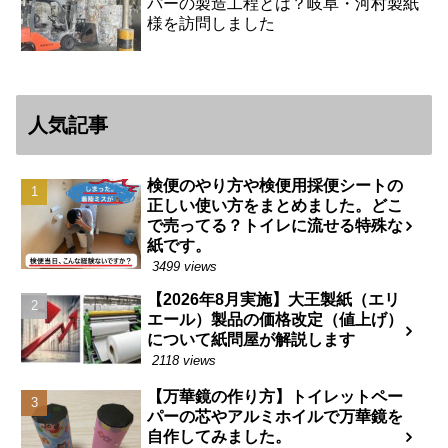
パーの製造工程とは？岐阜・河村製紙
様を訪問しました
人気記事
検便のやり方や検便用採便シートの
正しい使い方をまとめました。どこ
で売ってる？トイレに流せる特殊な
紙です。
3499 views
【2026年8月実施】大王製紙（エリ
エール）製品の価格改定（値上げ）
について紙問屋が解説します
2118 views
【万華鏡の作り方】トイレットペー
パーの芯やアルミホイルで万華鏡を
自作してみました。