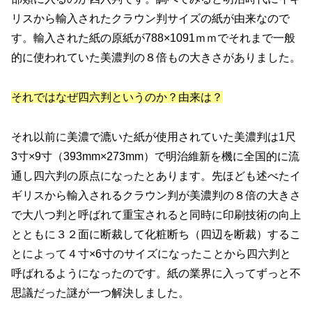
リスから輸入されたクラウン判サイズの紙が由来なので
す。輸入された紙の原紙が788×1091ｍｍでそれまで一般
的に使われていた美濃判の８倍もの大きさがありました。
それではなぜ四六判というのか？由来は？
それ以前に美濃で漉いた紙が使用されていた美濃判は1尺
3寸×9寸（393mm×273mm）で明治維新を機に全国的に流
通し四六判の原点になったとあります。先ほども述べたイ
ギリスから輸入されるクラウン判が美濃判の８倍の大きさ
で大八つ判と呼ばれて重宝されると同時に印刷技術の向上
とともに３２面に断裁して化粧断ち（四辺を断裁）するこ
とによって４寸×6寸のサイズになったことから四六判と
呼ばれるようになったのです。紙の業界に入ってずっと不
思議だった謎が一つ解決しました。