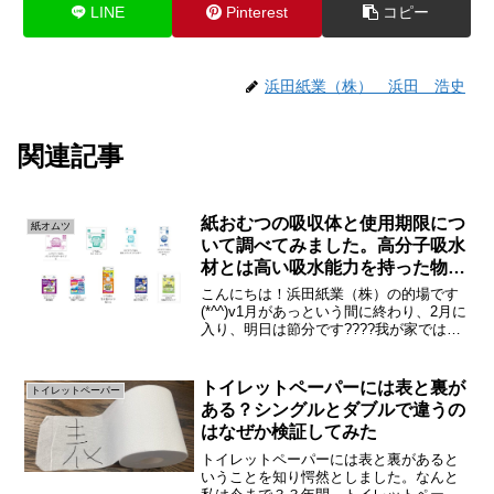
LINE
Pinterest
コピー
浜田紙業（株） 浜田 浩史
関連記事
紙おむつの吸収体と使用期限につ
紙オムツ
いて調べてみました。高分子吸水
材とは高い吸水能力を持った物質
です。
こんにちは！浜田紙業（株）の的場です
(*^^)v1月があっという間に終わり、2月に
入り、明日は節分です????我が家では毎
年恒例のお菓子まきが行われるかと、、
笑今回は、『紙おむつ』の吸収体と使用
期限ついて調べてみました！尿を吸収す
トイレットペーパーには表と裏が
トイレットペーパー
る高分子吸...
ある？シングルとダブルで違うの
はなぜか検証してみた
トイレットペーパーには表と裏があると
いうことを知り愕然としました。なんと