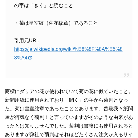
の字は「きく」と読むこと
・菊は皇室紋（菊花紋章）であること
引用元URL
https://ja.wikipedia.org/wiki/%E8%8F%8A%E5%8
8%A4
商標にダリアの花が使われていて菊の花に似ていたこと。
新聞用紙に使用されており「聞く」の字から菊判となっ
た。菊は皇室紋章であったこととあります。普段我々紙問
屋が何気なく菊判！と言っていますがそのような由来があ
ったとは知りませんでした。菊判は書籍にも使用されると
ありますが弊社で菊判はそれほどたくさん注文が入るサイ