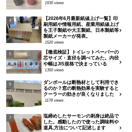
1930 views
【2026年6月最新紙値上げ一覧】印
刷用紙や情報用紙、産業用紙値上げ
を王子製紙や大王製紙、日本製紙等
製紙メーカーが発表。
1520 views
【徹底検証】トイレットペーパーの
芯サイズ・直径を調べてみた。内径
や幅はJIS規格で決まっている
1350 views
ダンボールは断熱材として利用でき
るのか？窓の断熱効果を実験すると
クーラーの効きが良くなりました
1178 views
塩締めしたサーモンの刺身は絶品で
した。感動したので使った調味料や
道具,方法について記述します