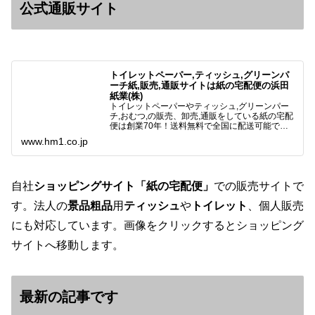
公式通販サイト
トイレットペーパー,ティッシュ,グリーンパ
ーチ紙,販売,通販サイトは紙の宅配便の浜田
紙業(株)
トイレットペーパーやティッシュ,グリーンパー
チ,おむつ,の販売、卸売,通販をしている紙の宅配
便は創業70年！送料無料で全国に配送可能で
す。アマゾンペイやクレジット決済各種対応して
www.hm1.co.jp
います。歴史のある紙問屋の経験を生かしてお客
様と歩んでまいりま…
自社
ショッピングサイト「紙の宅配便」
での販売サイトで
す。法人の
景品粗品
用
ティッシュ
や
トイレット
、個人販売
にも対応しています。画像をクリックするとショッピング
サイトへ移動します。
最新の記事です