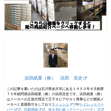
浜田紙業（株） 浜田 浩史
この記事を書いたのは石川県金沢市にある１９５０年６月創業
７５年紙問屋浜田紙業（株）の浜田浩史です。浜田紙業（株）
はメーカーの正規代理店で王子ネピアやカミ商事などの製紙メ
ーカーと直接取引をしており
ティッシュ
や
トイレットペー
パー
、
印刷用紙
、
魚を包む紙（グリーンパーチ）