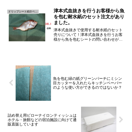
ち込みによる箔押し印刷にも対応してい
ますのでお気軽にお問い合わせ下さい！
津本式血抜きを行うお客様から魚
ドリップシート紹介ページ
箔押し印刷は印刷した包装...
を包む耐水紙のセット注文があり
ました。
津本式血抜きで使用する耐水紙のセット
売りについて！津本式血抜きを行うお客
様から魚を包むシートの問い合わせが非
常に増えております。中でも最近多いの
は508×381㎜サイズ⇒定番のサイズで圧
倒的に人気の商品です！B4より少し大き
めの紙なので割と...
魚を包む緑の紙グリーンパーチにミシン
目カッターを入れたらキッチンペーパー
のような使い方ができるのではないか？
詰め替え用ピローナイロンティッシュは
ホテル・旅館などの宿泊施設に向けて通
販直販しています