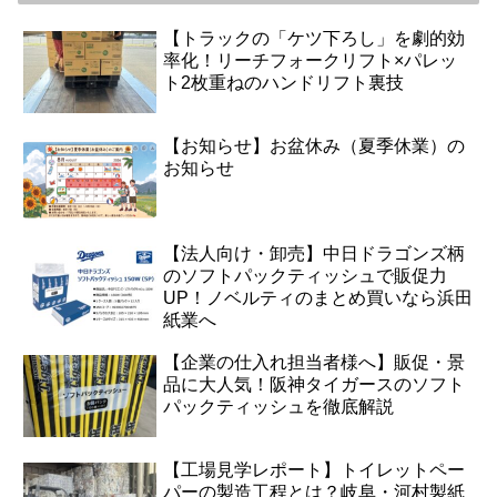
【トラックの「ケツ下ろし」を劇的効
率化！リーチフォークリフト×パレッ
ト2枚重ねのハンドリフト裏技
【お知らせ】お盆休み（夏季休業）の
お知らせ
【法人向け・卸売】中日ドラゴンズ柄
のソフトパックティッシュで販促力
UP！ノベルティのまとめ買いなら浜田
紙業へ
【企業の仕入れ担当者様へ】販促・景
品に大人気！阪神タイガースのソフト
パックティッシュを徹底解説
【工場見学レポート】トイレットペー
パーの製造工程とは？岐阜・河村製紙