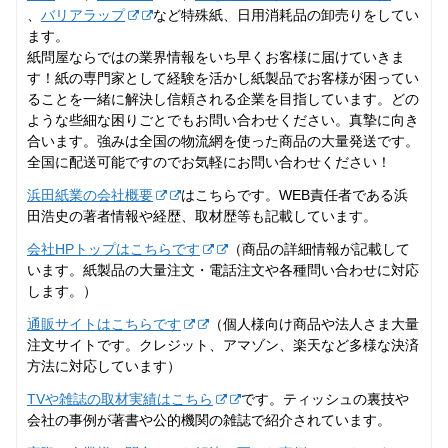
、
バリアラップ
など特殊紙、日用消耗品の卸売りをしてい
ます。
紙問屋ならではの業界情報をいち早くお客様に届けていきま
す！紙の専門家として経験を活かし紙製品でお客様が困ってい
ることを一緒に解決し信頼される企業を目指しています。どの
ような些細な困りごとでもお問い合わせください。真摯に向き
合います。強みは全国の物流網を使った商品の大量発送です。
全国に配送可能ですのでお気軽にお問い合わせください！
浜田紙業の会社概要
はこちらです。WEB責任者である浜
田浩史の著者情報や経歴、取材歴等も記載しています。
会社HPトップはこちらです
（商品の詳細情報が記載して
います。紙製品の大量注文・電話注文や各種問い合わせに対応
します。）
通販サイトはこちらです
（個人様向け商品や法人さま大量
注文サイトです。クレジット、アマゾン、楽天など多様な決済
方法に対応しています）
TVや雑誌の取材実績はこちら
です。ティッシュの裏技や
会社の事例が著書や公的機関の雑誌で紹介されています。