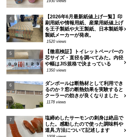
1930 views
【2026年6月最新紙値上げ一覧】印
刷用紙や情報用紙、産業用紙値上げ
を王子製紙や大王製紙、日本製紙等
製紙メーカーが発表。
1520 views
【徹底検証】トイレットペーパーの
芯サイズ・直径を調べてみた。内径
や幅はJIS規格で決まっている
1350 views
ダンボールは断熱材として利用でき
るのか？窓の断熱効果を実験すると
クーラーの効きが良くなりました
1178 views
塩締めしたサーモンの刺身は絶品で
した。感動したので使った調味料や
道具,方法について記述します
1008 views