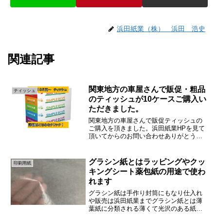
浜田紙業（株） 浜田 浩史
関連記事
関東地方の車屋さんで販促・粗品
ティッシュ
のティッシュが10ケースご購入い
ただきました。
関東地方の車屋さんで販促ティッシュの
ご購入を頂きました。浜田紙業HPを見て
頂いてからのお問い合わせありがとうご
ざいます。こちらのティッシュです！国
産ティッシュで販促での人気ティッシュ
です！なんと全国送料無料３ケース～そ
グラシン紙とはラッピングやクッ
印刷用紙
して今年に入ってからの...
キングシート薬包紙の用途で使わ
れます
グラシン紙は手作り封筒にもなり仕入れ
や販売は浜田紙業までグラシン紙とは薄
葉紙に分類される薄くて光沢のある紙で
す。意外とニーズがある商品です。今回