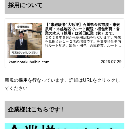
採用について
【”未経験者”大歓迎】石川県金沢市湊・東蚊
爪町・木越地区でルート配送・梱包出荷・営
業の求人（採用）は浜田紙業（株）まで。
２０２６年６月から採用活動を行ないます。将来
を見据えた１～２名の増員です。募集要項仕事内
容ルート配送、出荷・梱包、倉庫作業、ルート営
業など※ノルマなし。既存顧客との関係性を重視
しています。対象18歳～38歳（長期キャリア形
成のため）／ 高卒…
2026.07.29
kaminotakuhaibin.com
新規の採用を行なっています。詳細はURLをクリックし
てください
企業様はこちらです！