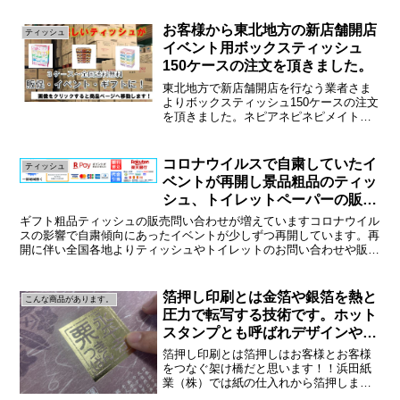
はパンやお菓子の敷き紙、ラッピングと
して使用されるグラシン紙について解説
お客様から東北地方の新店舗開店
ティッシュ
します！グラシン紙とはグ...
イベント用ボックスティッシュ
150ケースの注文を頂きました。
東北地方で新店舗開店を行なう業者さま
よりボックスティッシュ150ケースの注文
を頂きました。ネピアネピネピメイトで
す！イベント・ノベルティでもらって嬉
しい商品は間違いなくティッシュ！で
す！浜田紙業はメーカーと強い結びつき
コロナウイルスで自粛していたイ
ティッシュ
があり全国送料無料にて...
ベントが再開し景品粗品のティッ
シュ、トイレットペーパーの販売
が増えました
ギフト粗品ティッシュの販売問い合わせが増えていますコロナウイル
スの影響で自粛傾向にあったイベントが少しずつ再開しています。再
開に伴い全国各地よりティッシュやトイレットのお問い合わせや販売
が増えています。お客様の中には「コロナ禍に粗品や景品を...
箔押し印刷とは金箔や銀箔を熱と
こんな商品があります。
圧力で転写する技術です。ホット
スタンプとも呼ばれデザインやロ
ゴが際立ちます
箔押し印刷とは箔押しはお客様とお客様
をつなぐ架け橋だと思います！！浜田紙
業（株）では紙の仕入れから箔押しまで
一貫したサービスが可能です。また、持