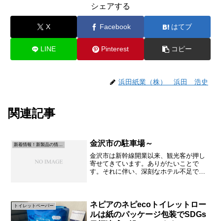
シェアする
X
Facebook
はてブ
LINE
Pinterest
コピー
浜田紙業（株） 浜田 浩史
関連記事
金沢市の駐車場～
新着情報！新製品の情報です！
金沢市は新幹線開業以来、観光客が押し
寄せてきています。ありがたいことで
す。それに伴い、深刻なホテル不足で今
まで駐車場だった場所がどんどんホテル
に代わっています。ここ１年だけでも私
が知ってる限りだと大きなホテルが建設
中も含めて５～８棟ほど建っ...
ネピアのネピecoトイレットロー
トイレットペーパー
ルは紙のパッケージ包装でSDGs