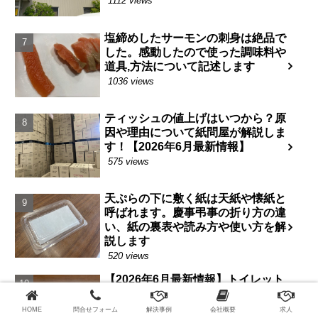
1112 views
塩締めしたサーモンの刺身は絶品で
した。感動したので使った調味料や
道具,方法について記述します
1036 views
ティッシュの値上げはいつから？原
因や理由について紙問屋が解説しま
す！【2026年6月最新情報】
575 views
天ぷらの下に敷く紙は天紙や懐紙と
呼ばれます。慶事弔事の折り方の違
い、紙の裏表や読み方や使い方を解
説します
520 views
【2026年6月最新情報】トイレット
ペーパーの値上げはいつからか？家
庭紙値上げの原因や理由について解
HOME
問合せフォーム
解決事例
会社概要
求人