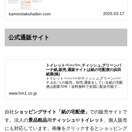
2025.03.17
kaminotakuhaibin.com
公式通販サイト
トイレットペーパー,ティッシュ,グリーンパ
ーチ紙,販売,通販サイトは紙の宅配便の浜田
紙業(株)
トイレットペーパーやティッシュ,グリーンパー
チ,おむつ,の販売、卸売,通販をしている紙の宅配
便は創業70年！送料無料で全国に配送可能で
す。アマゾンペイやクレジット決済各種対応して
www.hm1.co.jp
います。歴史のある紙問屋の経験を生かしてお客
様と歩んでまいりま…
自社
ショッピングサイト「紙の宅配便」
での販売サイトで
す。法人の
景品粗品
用
ティッシュ
や
トイレット
、個人販売
にも対応しています。画像をクリックするとショッピング