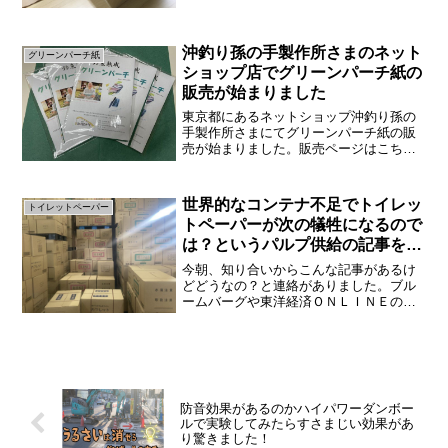
す。今回縁あって特許を取得したおしゃ
れなティッシュカバーを作...
沖釣り孫の手製作所さまのネット
グリーンパーチ紙
ショップ店でグリーンパーチ紙の
販売が始まりました
東京都にあるネットショップ沖釣り孫の
手製作所さまにてグリーンパーチ紙の販
売が始まりました。販売ページはこちら
です。そして動画でも紹介しています。
クオリティの高い動画で非常に素晴らし
いですね。すごい嬉しいです。こちらに
世界的なコンテナ不足でトイレッ
トイレットペーパー
小分けしてあります。沖釣...
トペーパーが次の犠牲になるので
は？というパルプ供給の記事を検
証した
今朝、知り合いからこんな記事があるけ
どどうなの？と連絡がありました。ブル
ームバーグや東洋経済ＯＮＬＩＮＥの記
事にこのようなタイトルがありました。
出所は海外です。東洋経済ＯＮＬＩＮＥ
の記事はこちらです。「トイレットペー
パーが次の犠牲か、世界に...
防音効果があるのかハイパワーダンボー
ルで実験してみたらすさまじい効果があ
り驚きました！