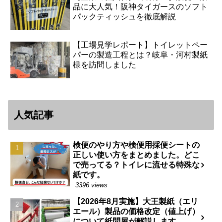
品に大人気！阪神タイガースのソフト
パックティッシュを徹底解説
【工場見学レポート】トイレットペー
パーの製造工程とは？岐阜・河村製紙
様を訪問しました
人気記事
検便のやり方や検便用採便シートの
正しい使い方をまとめました。どこ
で売ってる？トイレに流せる特殊な
紙です。
3396 views
【2026年8月実施】大王製紙（エリ
エール）製品の価格改定（値上げ）
について紙問屋が解説します