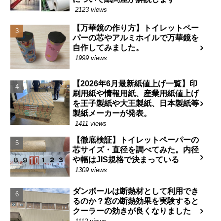
2123 views
【万華鏡の作り方】トイレットペー
パーの芯やアルミホイルで万華鏡を
自作してみました。
1999 views
【2026年6月最新紙値上げ一覧】印
刷用紙や情報用紙、産業用紙値上げ
を王子製紙や大王製紙、日本製紙等
製紙メーカーが発表。
1411 views
【徹底検証】トイレットペーパーの
芯サイズ・直径を調べてみた。内径
や幅はJIS規格で決まっている
1309 views
ダンボールは断熱材として利用でき
るのか？窓の断熱効果を実験すると
クーラーの効きが良くなりました