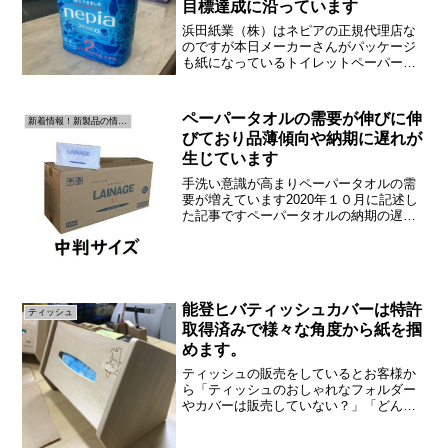
目標達成に沿っています
浜田紙業（株）はネピアの正規代理店な
のですが本日メーカーさんがパッケージ
も紙になっているトイレットペーパーを
持ってきてくれました。紙パッケージの
トイレットペーパーです。実際に触って
みたのですが本当に紙なのです。パッケ
ペーパータオルの需要が伸びに伸
新着情報！新製品の情報です！
ージは青がベースになって...
びており品薄傾向や納期に遅れが
生じています
手洗い意識が高まりペーパータオルの需
要が増えています2020年１０月に記述し
た記事ですペーパータオルの納期の遅れ
や品薄状況が目立つようになってきまし
た。なぜペーパータオルが品薄になって
いるのか。製紙メーカーの現状や市場の
様子をまとめました。...
能登ヒバティッシュカバーは特許
ティッシュ
取得済みで様々な角度から紙を掴
めます。
ティッシュの販売をしているとお客様か
ら「ティッシュのおしゃれなフォルダー
やカバーは販売していない？」「どんな
ティッシュを使っているか知られたくな
い」など色々なお声を頂くことがありま