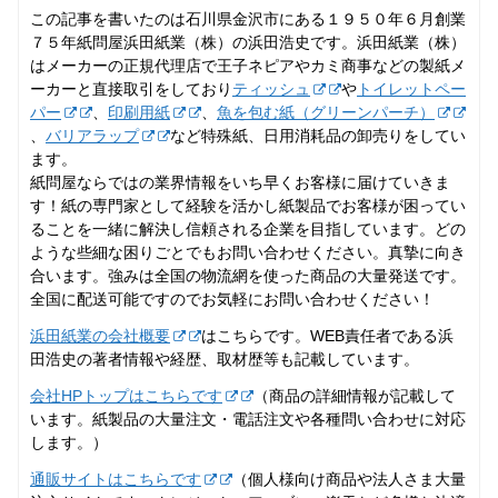
この記事を書いたのは石川県金沢市にある１９５０年６月創業
７５年紙問屋浜田紙業（株）の浜田浩史です。浜田紙業（株）
はメーカーの正規代理店で王子ネピアやカミ商事などの製紙メ
ーカーと直接取引をしており
ティッシュ
や
トイレットペー
パー
、
印刷用紙
、
魚を包む紙（グリーンパーチ）
、
バリアラップ
など特殊紙、日用消耗品の卸売りをしてい
ます。
紙問屋ならではの業界情報をいち早くお客様に届けていきま
す！紙の専門家として経験を活かし紙製品でお客様が困ってい
ることを一緒に解決し信頼される企業を目指しています。どの
ような些細な困りごとでもお問い合わせください。真摯に向き
合います。強みは全国の物流網を使った商品の大量発送です。
全国に配送可能ですのでお気軽にお問い合わせください！
浜田紙業の会社概要
はこちらです。WEB責任者である浜
田浩史の著者情報や経歴、取材歴等も記載しています。
会社HPトップはこちらです
（商品の詳細情報が記載して
います。紙製品の大量注文・電話注文や各種問い合わせに対応
します。）
通販サイトはこちらです
（個人様向け商品や法人さま大量