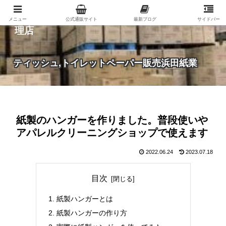
紙（家庭紙・包装紙・印刷用紙など）の総合代
メニュー
公式通販サイト
最新ブログ
サイドバー
理店
ティッシュ,トイレットペーパー販売浜田紙業
紙製のハンガーを作りました。普段使いや
アパレルクリーニングショップで使えます
2022.06.24
2023.07.18
目次
紙製ハンガーとは
紙製ハンガーの作り方