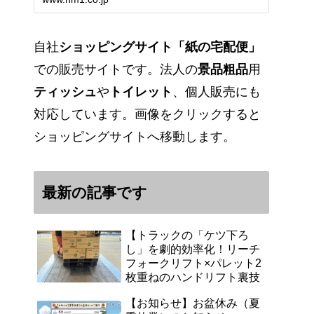
能です。アマゾンペイやクレジッ
ト決済各種対応しています。歴史
のある紙問屋の経験を生かしてお
客様と歩んでまいりま…
自社
ショッピングサイト「紙の宅配便」
での販売サイトです。法人の
景品粗品
用
ティッシュ
や
トイレット
、個人販売にも
対応しています。画像をクリックすると
ショッピングサイトへ移動します。
最新の記事です
【トラックの「ケツ下ろ
し」を劇的効率化！リーチ
フォークリフト×パレット2
枚重ねのハンドリフト裏技
【お知らせ】お盆休み（夏