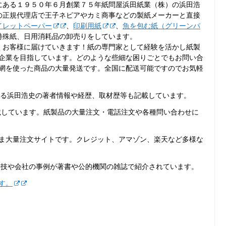
にある１９５０年６月創業７５年紙問屋浜田紙業（株）の浜田浩
の正規代理店で王子ネピアやカミ商事などの製紙メーカーと直接
イレットペーパー
、
印刷用紙
、
魚を包む紙（グリーンパ
特殊紙、日用消耗品の卸売りをしています。
くお客様に届けていきます！紙の専門家として経験を活かし紙製
企業を目指しています。どのような些細な困りごとでもお問い合
網を使った商品の大量発送です。全国に配送可能ですのでお気軽
ある浜田浩史の著者情報や経歴、取材歴等も記載しています。
載しています。紙製品の大量注文・電話注文や各種問い合わせに
ま大量注文サイトです。クレジット、アマゾン、楽天など多様な
裏技や会社の事例が著書や公的機関の雑誌で紹介されています。
す。