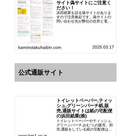
サイト偽サイトにご注意く
ださい！
浜田紙業を語る偽サイトがありま
すので注意喚起です。偽サイトの
問い合わせ先が弊社の住所と電話
番号 となっていますが、浜田紙
業の正式名称は 浜田紙業株式会
社 サイト運営者 浜田浩史にな
っています。本日問い合わせで
「お金を振り込んだのに商品が届
2025.03.17
い…
kaminotakuhaibin.com
公式通販サイト
トイレットペーパー,ティッ
シュ,グリーンパーチ紙,販
売,通販サイトは紙の宅配便
の浜田紙業(株)
トイレットペーパーやティッシュ,
グリーンパーチ,おむつ,の販売、卸
売,通販をしている紙の宅配便は創
業70年！送料無料で全国に配送可
www.hm1.co.jp