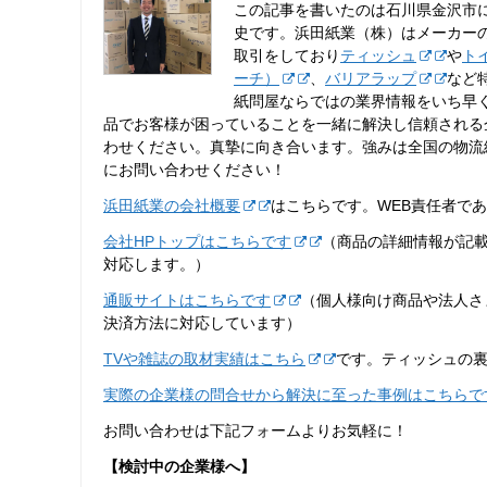
この記事を書いたのは石川県金沢市
史です。浜田紙業（株）はメーカー
取引をしており
ティッシュ
や
ト
ーチ）
、
バリアラップ
など
紙問屋ならではの業界情報をいち早
品でお客様が困っていることを一緒に解決し信頼される
わせください。真摯に向き合います。強みは全国の物流
にお問い合わせください！
浜田紙業の会社概要
はこちらです。WEB責任者で
会社HPトップはこちらです
（商品の詳細情報が記
対応します。）
通販サイトはこちらです
（個人様向け商品や法人さ
決済方法に対応しています）
TVや雑誌の取材実績はこちら
です。ティッシュの
実際の企業様の問合せから解決に至った事例はこちらで
お問い合わせは下記フォームよりお気軽に！
【検討中の企業様へ】