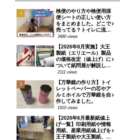
検便のやり方や検便用採
便シートの正しい使い方
をまとめました。どこで
売ってる？トイレに流せ
る特殊な紙です。
3480 views
【2026年8月実施】大王
製紙（エリエール）製品
の価格改定（値上げ）に
ついて紙問屋が解説しま
す
2111 views
【万華鏡の作り方】トイ
レットペーパーの芯やア
ルミホイルで万華鏡を自
作してみました。
1910 views
【2026年6月最新紙値上
げ一覧】印刷用紙や情報
用紙、産業用紙値上げを
王子製紙や大王製紙、日