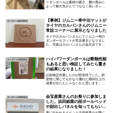
ーダンボールは素材の硬さ、層の厚みに
よって耐久性がとてつもなく高いダンボ
ールです。取引している企業では工業部
品を運搬するときにキズがつかない為の
箱を作っていました。要は高級なダンボ
【事例】ジムニー車中泊マットが
ダンボール解決事例
ールって感じですね。ハイ...
タイヤのカルバンさんのジムニー
常設コーナーに展示となりました
タイヤのカルバンさんにてジムニー用の
ダンボールマットが常設展示となりまし
た。写真はカルバンさんの金沢店ですジ
ムニー常設コーナーがあります。ここに
浜田紙業の車中泊マットも並ぶというこ
とでありがたい限りです。ちなみにです
ハイパワーダンボールは断熱性能
ダンボール開発商品
が、写真の「カルバン金沢...
もあると思い検証してみたら驚き
の結果になりました！
以前検証作業したのが防音性でした。防
音性に関してもかなり優れた期待以上の
成果が出たんじゃないかと思います。防
音についての記事のタイトルは（防音工
ががあるのかハイパワーダンボールで実
験してみたらすさまじい効果があり驚き
会宝産業さんのお祭りに参加しま
ダンボール開発商品
ました！）なので下にリン...
した。浜田紙業の段ボールベッド
や顔出しパネルを知ってもらいま
した
夏に行われるイベント浜田紙業のお隣に