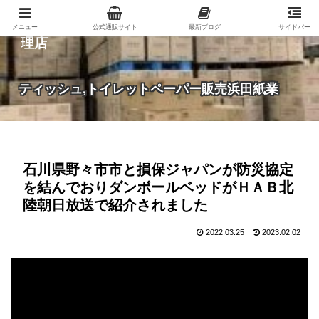
紙（家庭紙・包装紙・印刷用紙など）の総合代
メニュー
公式通販サイト
最新ブログ
サイドバー
理店
ティッシュ,トイレットペーパー販売浜田紙業
石川県野々市市と損保ジャパンが防災協定
を結んでおりダンボールベッドがＨＡＢ北
陸朝日放送で紹介されました
2022.03.25
2023.02.02