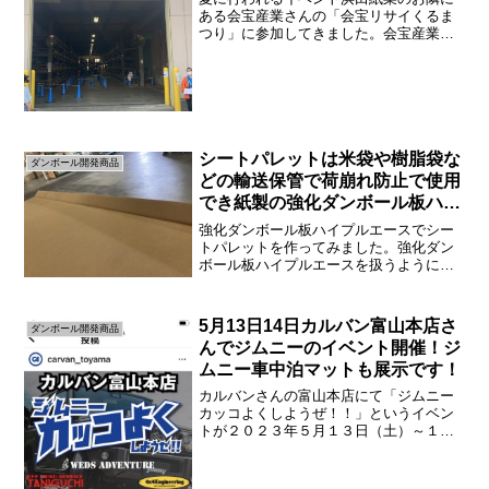
ある会宝産業さんの「会宝リサイくるま
つり」に参加してきました。会宝産業さ
んは車の解体等で非常に有名な会社で
す。クリックすると会社ホームページへ
移動します。そして、浜田紙業のお隣に
ある会社なのです。非常に楽...
シートパレットは米袋や樹脂袋な
ダンボール開発商品
どの輸送保管で荷崩れ防止で使用
でき紙製の強化ダンボール板ハイ
プルエースが使える
強化ダンボール板ハイプルエースでシー
トパレットを作ってみました。強化ダン
ボール板ハイプルエースを扱うようにな
ってから様々な問い合わせを頂くように
なりもっと用途がないか考えていたとこ
ろ助言を頂きシートパレットに使えるか
5月13日14日カルバン富山本店さ
ダンボール開発商品
どうか実験してみました。...
んでジムニーのイベント開催！ジ
ムニー車中泊マットも展示です！
カルバンさんの富山本店にて「ジムニー
カッコよくしようぜ！！」というイベン
トが２０２３年５月１３日（土）～１４
日（日）に開催されます。そこに浜田紙
業が販売しているジムニー用の車中泊マ
ットも展示となりました。今回展示され