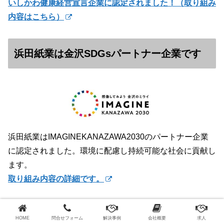
いしかわ健康経営宣言企業に認定されました！（
取り組み
内容はこちら）
浜田紙業は金沢SDGsパートナー企業です
浜田紙業はIMAGINEKANAZAWA2030のパートナー企業
に認定されました。環境に配慮し持続可能な社会に貢献し
ます。
取り組み内容の詳細です。
YOUTUBEはこちらです
HOME
問合せフォーム
解決事例
会社概要
求人