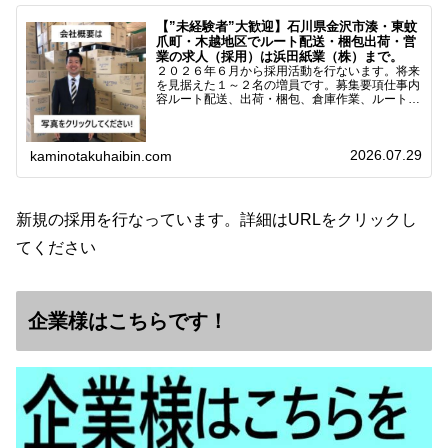
【”未経験者”大歓迎】石川県金沢市湊・東蚊
爪町・木越地区でルート配送・梱包出荷・営
業の求人（採用）は浜田紙業（株）まで。
２０２６年６月から採用活動を行ないます。将来
を見据えた１～２名の増員です。募集要項仕事内
容ルート配送、出荷・梱包、倉庫作業、ルート営
業など※ノルマなし。既存顧客との関係性を重視
しています。対象18歳～38歳（長期キャリア形
成のため）／ 高卒…
2026.07.29
kaminotakuhaibin.com
新規の採用を行なっています。詳細はURLをクリックし
てください
企業様はこちらです！