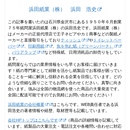
浜田紙業（株） 浜田 浩史
この記事を書いたのは石川県金沢市にある１９５０年６月創業
７５年紙問屋浜田紙業（株）の浜田浩史です。浜田紙業（株）
はメーカーの正規代理店で王子ネピアやカミ商事などの製紙メ
ーカーと直接取引をしており
ティッシュ
や
トイレットペー
パー
、
印刷用紙
、
魚を包む紙（グリーンパーチ）
、
バリアラップ
など特殊紙、日用消耗品の卸売りをしてい
ます。
紙問屋ならではの業界情報をいち早くお客様に届けていきま
す！紙の専門家として経験を活かし紙製品でお客様が困ってい
ることを一緒に解決し信頼される企業を目指しています。どの
ような些細な困りごとでもお問い合わせください。真摯に向き
合います。強みは全国の物流網を使った商品の大量発送です。
全国に配送可能ですのでお気軽にお問い合わせください！
浜田紙業の会社概要
はこちらです。WEB責任者である浜
田浩史の著者情報や経歴、取材歴等も記載しています。
会社HPトップはこちらです
（商品の詳細情報が記載して
います。紙製品の大量注文・電話注文や各種問い合わせに対応