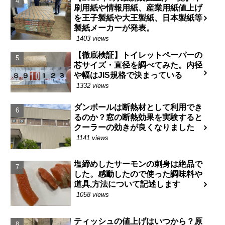
刷用紙や情報用紙、産業用紙値上げ
を王子製紙や大王製紙、日本製紙等
製紙メーカーが発表。
1403 views
【徹底検証】トイレットペーパーの
芯サイズ・直径を調べてみた。内径
や幅はJIS規格で決まっている
1332 views
ダンボールは断熱材として利用でき
るのか？窓の断熱効果を実験すると
クーラーの効きが良くなりました
1141 views
塩締めしたサーモンの刺身は絶品で
した。感動したので使った調味料や
道具,方法について記述します
1058 views
ティッシュの値上げはいつから？原