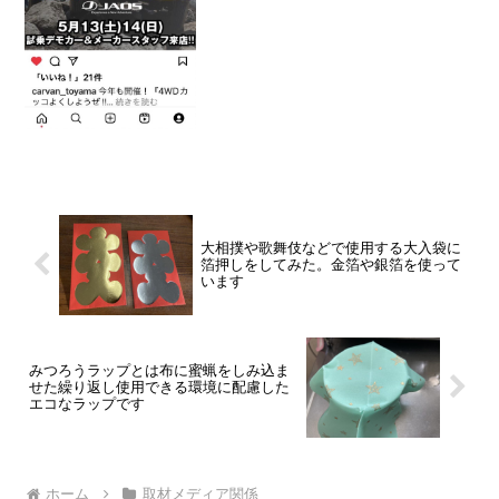
るのは助手席とリアを１枚...
大相撲や歌舞伎などで使用する大入袋に
箔押しをしてみた。金箔や銀箔を使って
います
みつろうラップとは布に蜜蝋をしみ込ま
せた繰り返し使用できる環境に配慮した
エコなラップです
ホーム
取材メディア関係