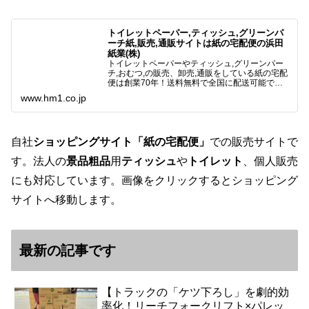
トイレットペーパー,ティッシュ,グリーンパ
ーチ紙,販売,通販サイトは紙の宅配便の浜田
紙業(株)
トイレットペーパーやティッシュ,グリーンパー
チ,おむつ,の販売、卸売,通販をしている紙の宅配
便は創業70年！送料無料で全国に配送可能で
す。アマゾンペイやクレジット決済各種対応して
www.hm1.co.jp
います。歴史のある紙問屋の経験を生かしてお客
様と歩んでまいりま…
自社
ショッピングサイト「紙の宅配便」
での販売サイトで
す。法人の
景品粗品
用
ティッシュ
や
トイレット
、個人販売
にも対応しています。画像をクリックするとショッピング
サイトへ移動します。
最新の記事です
【トラックの「ケツ下ろし」を劇的効
率化！リーチフォークリフト×パレッ