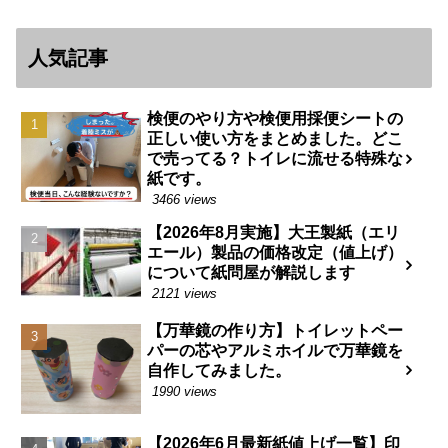
人気記事
検便のやり方や検便用採便シートの
正しい使い方をまとめました。どこ
で売ってる？トイレに流せる特殊な
紙です。
3466 views
【2026年8月実施】大王製紙（エリ
エール）製品の価格改定（値上げ）
について紙問屋が解説します
2121 views
【万華鏡の作り方】トイレットペー
パーの芯やアルミホイルで万華鏡を
自作してみました。
1990 views
【2026年6月最新紙値上げ一覧】印