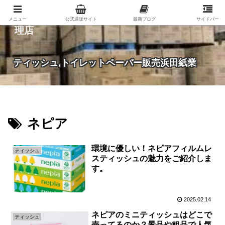
紙（家庭紙・包装紙・印刷用紙など）の総合代
メニュー
公式通販サイト
最新ブログ
サイドバー
理店
ティッシュ,トイレットペーパー販売浜田紙業
ネピア
環境に優しい！ネピアフィルムレ
ティッシュ
スティッシュの魅力をご紹介しま
す。
2025.02.14
ネピアのミニティッシュはどこで
ティッシュ
売ってるのか？景品や粗品で人気