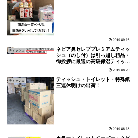
2019.09.16
ネピア鼻セレブプレミアムティッ
ティッシュ
シュ（のし付）は引っ越し粗品・
御挨拶に最適の高級保湿ティッシ
ュです
2019.08.20
ティッシュ・トイレット・特殊紙
ティッシュ
三連休明けの出荷！
2019.08.13