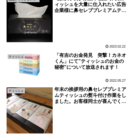
ィッシュを大量に仕入れたい広告
企業様に鼻セレブプレミアムティ
ッシュを納品しました
2023.02.22
「有吉のお金発見 突撃！カネオ
ティッシュ
くん」にて”ティッシュのお金の
秘密”について放送されます！
2022.05.27
年末の挨拶用の鼻セレブプレミア
ティッシュ
ムティッシュの熨斗付け作業をし
ました。お客様同士が喜んでくれ
ることを期待しています