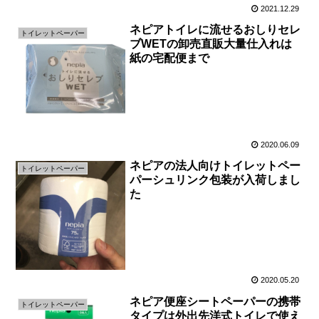
2021.12.29
ネピアトイレに流せるおしりセレ
トイレットペーパー
ブWETの卸売直販大量仕入れは
紙の宅配便まで
2020.06.09
ネピアの法人向けトイレットペー
トイレットペーパー
パーシュリンク包装が入荷しまし
た
2020.05.20
ネピア便座シートペーパーの携帯
トイレットペーパー
タイプは外出先洋式トイレで使え