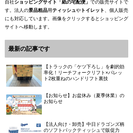
自社
ショッピングサイト「紙の宅配便」
での販売サイトで
す。法人の
景品粗品
用
ティッシュ
や
トイレット
、個人販売
にも対応しています。画像をクリックするとショッピング
サイトへ移動します。
最新の記事です
【トラックの「ケツ下ろし」を劇的効
率化！リーチフォークリフト×パレッ
ト2枚重ねのハンドリフト裏技
【お知らせ】お盆休み（夏季休業）の
お知らせ
【法人向け・卸売】中日ドラゴンズ柄
のソフトパックティッシュで販促力