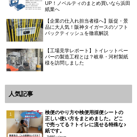
UP！ノベルティのまとめ買いなら浜田
紙業へ
【企業の仕入れ担当者様へ】販促・景
品に大人気！阪神タイガースのソフト
パックティッシュを徹底解説
【工場見学レポート】トイレットペー
パーの製造工程とは？岐阜・河村製紙
様を訪問しました
人気記事
検便のやり方や検便用採便シートの
正しい使い方をまとめました。どこ
で売ってる？トイレに流せる特殊な
紙です。