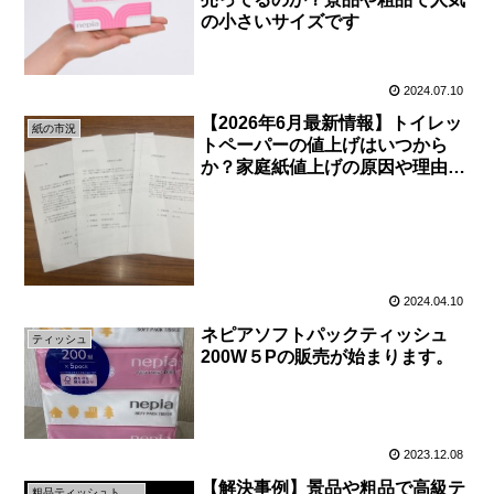
の小さいサイズです
2024.07.10
【2026年6月最新情報】トイレッ
紙の市況
トペーパーの値上げはいつから
か？家庭紙値上げの原因や理由に
ついて解説します
2024.04.10
ネピアソフトパックティッシュ
ティッシュ
200W５Pの販売が始まります。
2023.12.08
【解決事例】景品や粗品で高級テ
粗品ティッシュトイレットペーパー