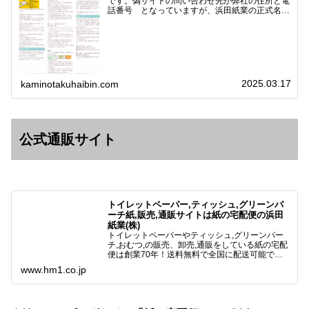
です。偽サイトの問い合わせ先が弊社の住所と電
話番号 となっていますが、浜田紙業の正式名称
は 浜田紙業株式会社 サイト運営者 浜田浩史
になっています。本日問い合わせで「お金を振り
込んだのに商品が届い…
2025.03.17
kaminotakuhaibin.com
公式通販サイト
トイレットペーパー,ティッシュ,グリーンパ
ーチ紙,販売,通販サイトは紙の宅配便の浜田
紙業(株)
トイレットペーパーやティッシュ,グリーンパー
チ,おむつ,の販売、卸売,通販をしている紙の宅配
便は創業70年！送料無料で全国に配送可能で
す。アマゾンペイやクレジット決済各種対応して
www.hm1.co.jp
います。歴史のある紙問屋の経験を生かしてお客
様と歩んでまいりま…