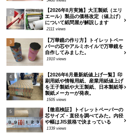
3480 views
【2026年8月実施】大王製紙（エリ
エール）製品の価格改定（値上げ）
について紙問屋が解説します
2111 views
【万華鏡の作り方】トイレットペー
パーの芯やアルミホイルで万華鏡を
自作してみました。
1910 views
【2026年6月最新紙値上げ一覧】印
刷用紙や情報用紙、産業用紙値上げ
を王子製紙や大王製紙、日本製紙等
製紙メーカーが発表。
1505 views
【徹底検証】トイレットペーパーの
芯サイズ・直径を調べてみた。内径
や幅はJIS規格で決まっている
1339 views