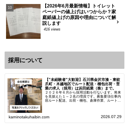
【2026年6月最新情報】トイレット
ペーパーの値上げはいつからか？家
庭紙値上げの原因や理由について解
説します
416 views
採用について
【”未経験者”大歓迎】石川県金沢市湊・東蚊
爪町・木越地区でルート配送・梱包出荷・営
業の求人（採用）は浜田紙業（株）まで。
２０２６年６月から採用活動を行ないます。将来
を見据えた１～２名の増員です。募集要項仕事内
容ルート配送、出荷・梱包、倉庫作業、ルート営
業など※ノルマなし。既存顧客との関係性を重視
しています。対象18歳～38歳（長期キャリア形
成のため）／ 高卒…
2026.07.29
kaminotakuhaibin.com