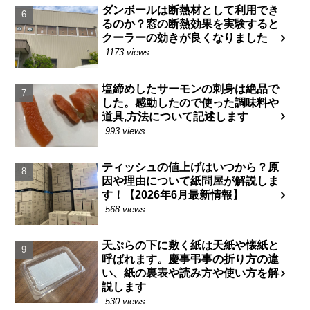
ダンボールは断熱材として利用でき
るのか？窓の断熱効果を実験すると
クーラーの効きが良くなりました
1173 views
塩締めしたサーモンの刺身は絶品で
した。感動したので使った調味料や
道具,方法について記述します
993 views
ティッシュの値上げはいつから？原
因や理由について紙問屋が解説しま
す！【2026年6月最新情報】
568 views
天ぷらの下に敷く紙は天紙や懐紙と
呼ばれます。慶事弔事の折り方の違
い、紙の裏表や読み方や使い方を解
説します
530 views