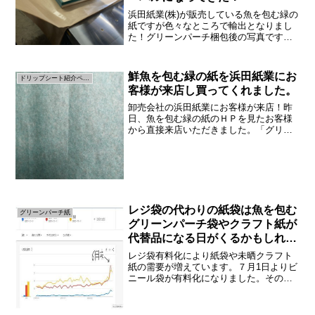
浜田紙業(株)が販売している魚を包む緑の
紙ですが色々なところで輸出となりまし
た！グリーンパーチ梱包後の写真です。
弊社の西山が梱包しました。ここ２週間
で日本国内の代理店経由でグリーンパー
チ紙の輸出が２件ありました。アメリカ
鮮魚を包む緑の紙を浜田紙業にお
ドリップシート紹介ページ
と中国に納品というこ...
客様が来店し買ってくれました。
卸売会社の浜田紙業にお客様が来店！昨
日、魚を包む緑の紙のＨＰを見たお客様
から直接来店いただきました。「グリー
ンパーチペーパーを買いに来ました」と
のことです。ありがとうございます。な
ぜ耐水紙を買いにご来店？お客様による
と「緑の耐水紙をホームセ...
レジ袋の代わりの紙袋は魚を包む
グリーンパーチ紙
グリーンパーチ袋やクラフト紙が
代替品になる日がくるかもしれな
い
レジ袋有料化により紙袋や未晒クラフト
紙の需要が増えています。７月1日よりビ
ニール袋が有料化になりました。その前
後より浜田紙業にはビニール袋の代わり
となる紙袋の問い合わせや紙袋を作って
いる製造会社から原紙についての問い合