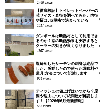
1468 views
【徹底検証】トイレットペーパーの
芯サイズ・直径を調べてみた。内径
や幅はJIS規格で決まっている
1317 views
ダンボールは断熱材として利用でき
るのか？窓の断熱効果を実験すると
クーラーの効きが良くなりました
1157 views
塩締めしたサーモンの刺身は絶品で
した。感動したので使った調味料や
道具,方法について記述します
984 views
ティッシュの値上げはいつから？原
因や理由について紙問屋が解説しま
す！【2026年6月最新情報】
563 views