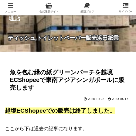
紙（家庭紙・包装紙・印刷用紙など）の総合代
メニュー
公式通販サイト
最新ブログ
サイドバー
理店
ティッシュ,トイレットペーパー販売浜田紙業
魚を包む緑の紙グリーンパーチを越境
ECShopeeで東南アジアシンガポールに販
売します
2020.10.22
2023.04.17
越境ECShopeeでの販売は終了しました。
ここから下は過去の記事になります。