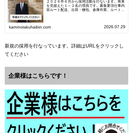
２０２６年６月から採用活動を行ないます。将来
を見据えた１～２名の増員です。募集要項仕事内
容ルート配送、出荷・梱包、倉庫作業、ルート営
業など※ノルマなし。既存顧客との関係性を重視
しています。対象18歳～38歳（長期キャリア形
成のため）／ 高卒…
2026.07.29
kaminotakuhaibin.com
新規の採用を行なっています。詳細はURLをクリックし
てください
企業様はこちらです！