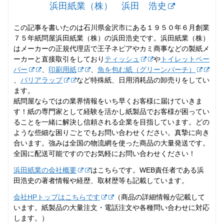
浜田紙業（株） 浜田 浩史
この記事を書いたのは石川県金沢市にある１９５０年６月創業
７５年紙問屋浜田紙業（株）の浜田浩史です。浜田紙業（株）
はメーカーの正規代理店で王子ネピアやカミ商事などの製紙メ
ーカーと直接取引をしており
ティッシュ
や
トイレットペー
パー
、
印刷用紙
、
魚を包む紙（グリーンパーチ）
、
バリアラップ
など特殊紙、日用消耗品の卸売りをしてい
ます。
紙問屋ならではの業界情報をいち早くお客様に届けていきま
す！紙の専門家として経験を活かし紙製品でお客様が困ってい
ることを一緒に解決し信頼される企業を目指しています。どの
ような些細な困りごとでもお問い合わせください。真摯に向き
合います。強みは全国の物流網を使った商品の大量発送です。
全国に配送可能ですのでお気軽にお問い合わせください！
浜田紙業の会社概要
はこちらです。WEB責任者である浜
田浩史の著者情報や経歴、取材歴等も記載しています。
会社HPトップはこちらです
（商品の詳細情報が記載して
います。紙製品の大量注文・電話注文や各種問い合わせに対応
します。）