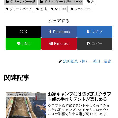
グリーンパーチ紙
ドリップシート紹介ページ
魚
グリーンパーチ
熟成
Shopee
ショッピー
シェアする
X
Facebook
はてブ
LINE
Pinterest
コピー
浜田紙業（株） 浜田 浩史
関連記事
お家キャンプには防水加工クラフ
ドリップシート紹介ページ
ト紙の手作りテントが楽しめる
クラフト紙で家でテントをつくってみま
したお家キャンプできるかもコロナウイ
ルスの影響で外出自粛が続く中、キャン