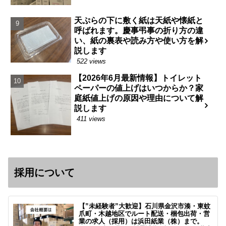
天ぷらの下に敷く紙は天紙や懐紙と
呼ばれます。慶事弔事の折り方の違
い、紙の裏表や読み方や使い方を解
説します
522 views
【2026年6月最新情報】トイレット
ペーパーの値上げはいつからか？家
庭紙値上げの原因や理由について解
説します
411 views
採用について
【”未経験者”大歓迎】石川県金沢市湊・東蚊
爪町・木越地区でルート配送・梱包出荷・営
業の求人（採用）は浜田紙業（株）まで。