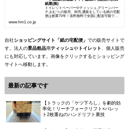
紙業(株)
トイレットペーパーやティッシュ,グリーンパー
チ,おむつ,の販売、卸売,通販をしている紙の宅配
便は創業70年！送料無料で全国に配送可能で
す。アマゾンペイやクレジット決済各種対応して
www.hm1.co.jp
います。歴史のある紙問屋の経験を生かしてお客
様と歩んでまいりま…
自社
ショッピングサイト「紙の宅配便」
での販売サイトで
す。法人の
景品粗品
用
ティッシュ
や
トイレット
、個人販売
にも対応しています。画像をクリックするとショッピング
サイトへ移動します。
最新の記事です
【トラックの「ケツ下ろし」を劇的効
率化！リーチフォークリフト×パレッ
ト2枚重ねのハンドリフト裏技