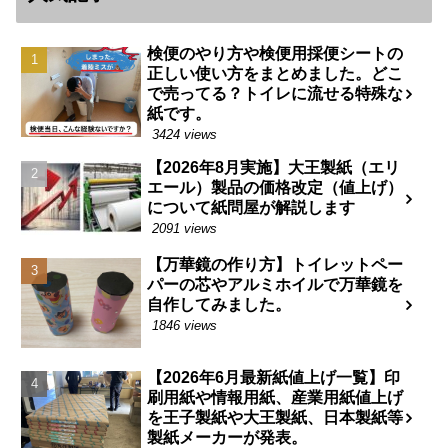
検便のやり方や検便用採便シートの
正しい使い方をまとめました。どこ
で売ってる？トイレに流せる特殊な
紙です。
3424 views
【2026年8月実施】大王製紙（エリ
エール）製品の価格改定（値上げ）
について紙問屋が解説します
2091 views
【万華鏡の作り方】トイレットペー
パーの芯やアルミホイルで万華鏡を
自作してみました。
1846 views
【2026年6月最新紙値上げ一覧】印
刷用紙や情報用紙、産業用紙値上げ
を王子製紙や大王製紙、日本製紙等
製紙メーカーが発表。