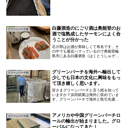
プなどアウトドアができなくてストレス
が溜まっている方も多いのではないでし
ょうか。私も外に行きたいのですがなか
なか外出しづらい世の中に...
白藤酒造のにごり酒は奥能登のお
グリーンパーチ紙
酒で塩熟成したサーモンによく合
うことが分かった
石川県はお酒が美味しくて有名です。そ
の中でも最近ハマっているので奥能登輪
島市にある白藤酒造（はくとうしゅぞ
う）のにごり酒です。こちらのお酒は馴
染みの酒屋伸栄館の瀬戸さんに教えても
らいました。２０代の時はビールばかり
グリーンパーチを海外へ輸出して
グリーンパーチ紙
飲んでいました。（今もです...
少しでも日本の文化に興味をもっ
て頂き嬉しく思います。
皆さまグリーンパーチと言う紙を知って
いますか？浜田紙業は海外に収めていま
す。グリーンパーチで海外と取引先週ス
リランカと韓国の２ヶ国からグリーンパ
ーチの大きい注文が入りました。前回も
注文頂いていたので、要領は分かってい
アメリカや中国グリーンパーチロ
グリーンパーチ紙
ても注文内容を聞いたとき...
ールの輸出が始まりました。グロ
ーバルになってきた！