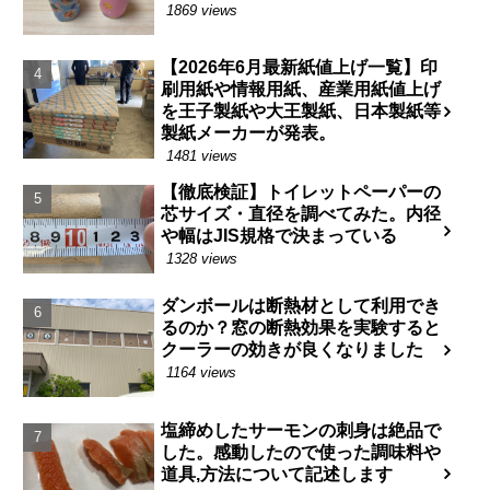
1869 views
【2026年6月最新紙値上げ一覧】印
刷用紙や情報用紙、産業用紙値上げ
を王子製紙や大王製紙、日本製紙等
製紙メーカーが発表。
1481 views
【徹底検証】トイレットペーパーの
芯サイズ・直径を調べてみた。内径
や幅はJIS規格で決まっている
1328 views
ダンボールは断熱材として利用でき
るのか？窓の断熱効果を実験すると
クーラーの効きが良くなりました
1164 views
塩締めしたサーモンの刺身は絶品で
した。感動したので使った調味料や
道具,方法について記述します