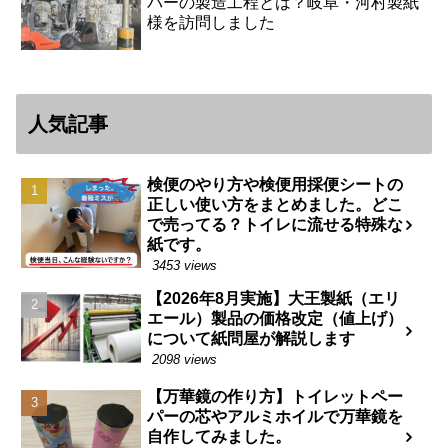
パーの製造工程とは？岐阜・河村製紙
様を訪問しました
人気記事
検便のやり方や検便用採便シートの
正しい使い方をまとめました。どこ
で売ってる？トイレに流せる特殊な
紙です。
3453 views
【2026年8月実施】大王製紙（エリ
エール）製品の価格改定（値上げ）
について紙問屋が解説します
2098 views
【万華鏡の作り方】トイレットペー
パーの芯やアルミホイルで万華鏡を
自作してみました。