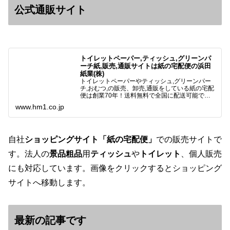
公式通販サイト
トイレットペーパー,ティッシュ,グリーンパ
ーチ紙,販売,通販サイトは紙の宅配便の浜田
紙業(株)
トイレットペーパーやティッシュ,グリーンパー
チ,おむつ,の販売、卸売,通販をしている紙の宅配
便は創業70年！送料無料で全国に配送可能で
す。アマゾンペイやクレジット決済各種対応して
www.hm1.co.jp
います。歴史のある紙問屋の経験を生かしてお客
様と歩んでまいりま…
自社
ショッピングサイト「紙の宅配便」
での販売サイトで
す。法人の
景品粗品
用
ティッシュ
や
トイレット
、個人販売
にも対応しています。画像をクリックするとショッピング
サイトへ移動します。
最新の記事です