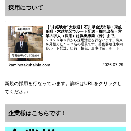
採用について
【”未経験者”大歓迎】石川県金沢市湊・東蚊
爪町・木越地区でルート配送・梱包出荷・営
業の求人（採用）は浜田紙業（株）まで。
２０２６年６月から採用活動を行ないます。将来
を見据えた１～２名の増員です。募集要項仕事内
容ルート配送、出荷・梱包、倉庫作業、ルート営
業など※ノルマなし。既存顧客との関係性を重視
しています。対象18歳～38歳（長期キャリア形
成のため）／ 高卒…
2026.07.29
kaminotakuhaibin.com
新規の採用を行なっています。詳細はURLをクリックし
てください
企業様はこちらです！