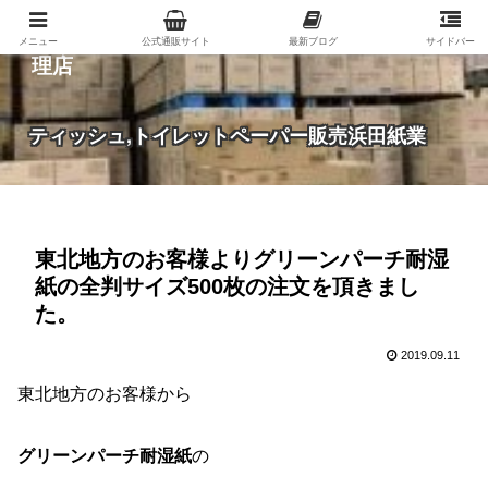
紙（家庭紙・包装紙・印刷用紙など）の総合代
メニュー
公式通販サイト
最新ブログ
サイドバー
理店
ティッシュ,トイレットペーパー販売浜田紙業
東北地方のお客様よりグリーンパーチ耐湿
紙の全判サイズ500枚の注文を頂きまし
た。
2019.09.11
東北地方のお客様から
グリーンパーチ耐湿紙
の