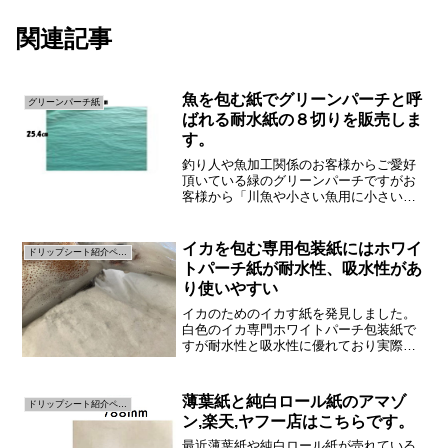
関連記事
魚を包む紙でグリーンパーチと呼
グリーンパーチ紙
ばれる耐水紙の８切りを販売しま
す。
釣り人や魚加工関係のお客様からご愛好
頂いている緑のグリーンパーチですがお
客様から「川魚や小さい魚用に小さい紙
でほしい」今までの最小サイズは４切り
508㎜×362㎜でしたが川魚や小さい魚が
釣れた時に、耐水紙が大きすぎて使えな
イカを包む専用包装紙にはホワイ
ドリップシート紹介ページ
いことはないけども...
トパーチ紙が耐水性、吸水性があ
り使いやすい
イカのためのイカす紙を発見しました。
白色のイカ専門ホワイトパーチ包装紙で
すが耐水性と吸水性に優れており実際に
使用してみたところ驚くほど使い勝手の
良い紙だということが分かりました。イ
カをキッチンペーパーやペーパータオル
薄葉紙と純白ロール紙のアマゾ
ドリップシート紹介ページ
で包んだ時にこんなことあ...
ン,楽天,ヤフー店はこちらです。
最近薄葉紙や純白ロール紙が売れている