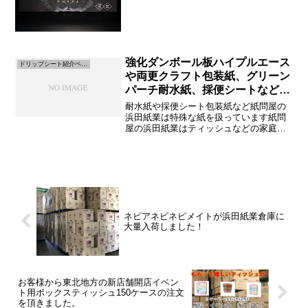
ベントの景品として需要があります。今
回はのし付きを希望されるお客様からの
お問い合わせでした...
強化ダンボール板ハイプルエース
ドリップシート紹介ページ
や両更クラフト包装紙、グリーン
パーチ耐水紙、採便シートなど特
殊紙の一覧です。
耐水紙や採便シート包装紙など紙問屋の
浜田紙業は特殊な紙を扱っています紙問
屋の浜田紙業はティッシュなどの家庭紙
だけではなく、耐水紙や包装紙、クラフ
ト紙など特殊な紙をたくさん扱っており
ます。このページでは特殊紙の商品紹介
をします。強化ダンボール...
ネピアネピネピメイトが浜田紙業倉庫に
大量入荷しました！
お客様から東北地方の新店舗開店イベン
ト用ボックスティッシュ150ケースの注文
を頂きました。