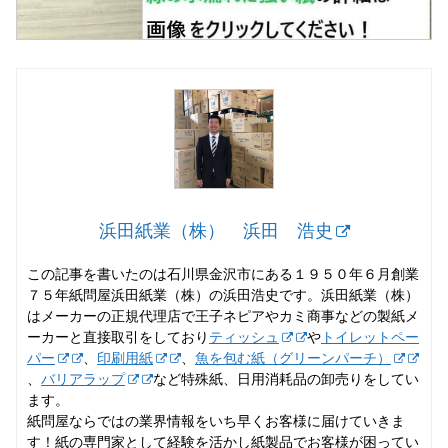
浜田紙業（株） 浜田 浩史
この記事を書いたのは石川県金沢市にある１９５０年６月創業
７５年紙問屋浜田紙業（株）の浜田浩史です。浜田紙業（株）
はメーカーの正規代理店で王子ネピアやカミ商事などの製紙メ
ーカーと直接取引をしており
ティッシュ
や
トイレットペー
パー
、
印刷用紙
、
魚を包む紙（グリーンパーチ）
、
バリアラップ
など特殊紙、日用消耗品の卸売りをしてい
ます。
紙問屋ならではの業界情報をいち早くお客様に届けていきま
す！紙の専門家として経験を活かし紙製品でお客様が困ってい