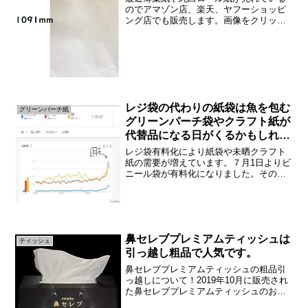
のでアマゾン店、楽天、ヤフーショッピ
ング店でも販売します。画像をクリック
すると販売サイトへ移動します。薄葉紙
のアマゾン店画像をクリックすると弊社
のアマゾン店に移動します。純白ロール
紙のアマゾン店アマゾン店...
レジ袋の代わりの紙袋は魚を包む
グリーンパーチ紙
グリーンパーチ袋やクラフト紙が
代替品になる日がくるかもしれな
い
レジ袋有料化により紙袋や未晒クラフト
紙の需要が増えています。７月1日よりビ
ニール袋が有料化になりました。その前
後より浜田紙業にはビニール袋の代わり
となる紙袋の問い合わせや紙袋を作って
いる製造会社から原紙についての問い合
わせが増えました。写真...
鼻セレブプレミアムティッシュは
ティッシュ
引っ越し粗品で人気です。
鼻セレブプレミアムティッシュの粗品引
っ越しについて！2019年10月に販売され
た鼻セレブプレミアムティッシュのお問
い合わせがきます。引っ越しの粗品やイ