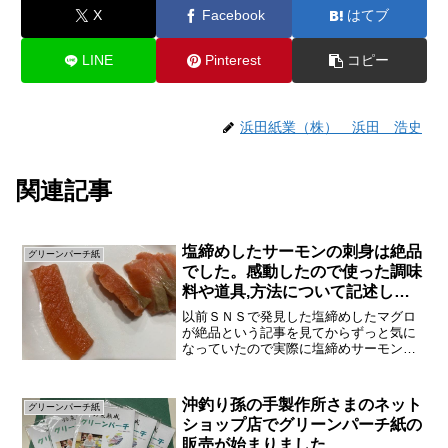
X
Facebook
はてブ
LINE
Pinterest
コピー
浜田紙業（株） 浜田 浩史
関連記事
塩締めしたサーモンの刺身は絶品
グリーンパーチ紙
でした。感動したので使った調味
料や道具,方法について記述しま
す
以前ＳＮＳで発見した塩締めしたマグロ
が絶品という記事を見てからずっと気に
なっていたので実際に塩締めサーモンを
調理してみました。マグロがいけるので
あれば塩サーモンも旨いのでは？と思い
今回はスーパーに売っているサーモンの
沖釣り孫の手製作所さまのネット
グリーンパーチ紙
刺身で行ないます。〇ひと...
ショップ店でグリーンパーチ紙の
販売が始まりました