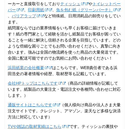
ーカーと直接取引をしており
ティッシュ
や
トイレットペー
パー
、
印刷用紙
、
魚を包む紙（グリーンパーチ）
、
バリアラップ
など特殊紙、日用消耗品の卸売りをしてい
ます。
紙問屋ならではの業界情報をいち早くお客様に届けていきま
す！紙の専門家として経験を活かし紙製品でお客様が困ってい
ることを一緒に解決し信頼される企業を目指しています。どの
ような些細な困りごとでもお問い合わせください。真摯に向き
合います。強みは全国の物流網を使った商品の大量発送です。
全国に配送可能ですのでお気軽にお問い合わせください！
浜田紙業の会社概要
はこちらです。WEB責任者である浜
田浩史の著者情報や経歴、取材歴等も記載しています。
会社HPトップはこちらです
（商品の詳細情報が記載して
います。紙製品の大量注文・電話注文や各種問い合わせに対応
します。）
通販サイトはこちらです
（個人様向け商品や法人さま大量
注文サイトです。クレジット、アマゾン、楽天など多様な決済
方法に対応しています）
TVや雑誌の取材実績はこちら
です。ティッシュの裏技や