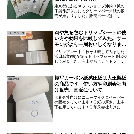
東京都にあるネットショップ沖釣り孫の
手製作所さまにてグリーンパーチ紙の販
売が始まりました。販売ページはこちら
です。そして動画でも紹介しています。
クオリティの高い動画で非常に素晴らし
いですね。すごい嬉しいです。こちらに
肉や魚を包むドリップシートの使
バリアラップ
小分けしてあります。沖釣...
い方や効果を比較してみた。サー
モンがより一層おいしくなりまし
た
ドリップシート４枚を比較してみました
浜田紙業(株)が扱うドリップシートを比較
してみました。左上からピチットシー
ト、フレッシュマスター、スーパーマッ
ト、バリアラップです。クリックすると
それぞれ商品の詳細ページへ移動しま
複写カーボン紙感圧紙は大王製紙
印刷用紙
す。そして使用する魚はス...
の商品です。使い方や印刷会社向
け販売、直販について
印刷会社向けにニューマイクロペーパー
の販売をしています！〇紙の厚さ、上中
下在庫しています！〇印刷会社向けに全
国に配送しています！〇お客様のご要望
に合わせて断裁します！大王製紙ニュー
マイクロペーパーの卸売りは浜田紙業ま
で大王製紙マイクロペーパ...