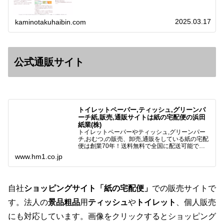
2025.03.17
kaminotakuhaibin.com
公式通販サイト
トイレットペーパー,ティッシュ,グリーンパ
ーチ紙,販売,通販サイトは紙の宅配便の浜田
紙業(株)
トイレットペーパーやティッシュ,グリーンパー
チ,おむつ,の販売、卸売,通販をしている紙の宅配
便は創業70年！送料無料で全国に配送可能で
す。アマゾンペイやクレジット決済各種対応して
www.hm1.co.jp
います。歴史のある紙問屋の経験を生かしてお客
様と歩んでまいりま…
自社
ショッピングサイト「紙の宅配便」
での販売サイトで
す。法人の
景品粗品
用
ティッシュ
や
トイレット
、個人販売
にも対応しています。画像をクリックするとショッピング