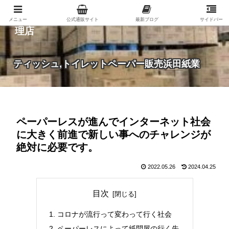
紙（家庭紙・包装紙・印刷用紙など）の総合代
メニュー
公式通販サイト
最新ブログ
サイドバー
理店
ティッシュ,トイレットペーパー販売浜田紙業
ペーパーレスが進んでインターネット社会
に大きく前進で新しい事へのチャレンジが
絶対に必要です。
2022.05.26
2024.04.25
目次
コロナが流行って変わって行く社会
ペーパーレスによって紙問屋の行く先