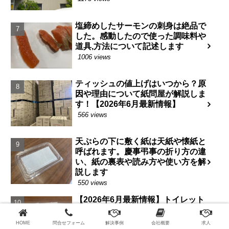
塩締めしたサーモンの刺身は絶品で
した。感動したので使った調味料や
道具,方法について記述します
1006 views
ティッシュの値上げはいつから？原
因や理由について紙問屋が解説しま
す！【2026年6月最新情報】
566 views
天ぷらの下に敷く紙は天紙や懐紙と
呼ばれます。慶事弔事の折り方の違
い、紙の裏表や読み方や使い方を解
説します
550 views
【2026年6月最新情報】トイレット
ペーパーの値上げはいつからか？家
庭紙値上げの原因や理由について解
HOME
問合せフォーム
解決事例
会社概要
求人