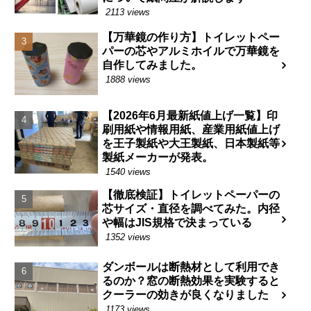
2113 views
【万華鏡の作り方】トイレットペー
パーの芯やアルミホイルで万華鏡を
自作してみました。
1888 views
【2026年6月最新紙値上げ一覧】印
刷用紙や情報用紙、産業用紙値上げ
を王子製紙や大王製紙、日本製紙等
製紙メーカーが発表。
1540 views
【徹底検証】トイレットペーパーの
芯サイズ・直径を調べてみた。内径
や幅はJIS規格で決まっている
1352 views
ダンボールは断熱材として利用でき
るのか？窓の断熱効果を実験すると
クーラーの効きが良くなりました
1173 views