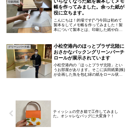
いらなくなった紙を製本してメモ
印刷用紙
帳を作ってみました。余った紙が
役に立ちます。
こんにちは！的場です(^-^)今回は初めて
製本をしてメモ帳を作ってみました！製
本について製本とは、印刷した紙や白紙
を綴じ合わせて本のような形にすること
です。いろいろな綴じ方があるので簡単
に紹介します。①上製本中身の紙がバラ
小松空港内のほっとプラザ北陸に
グリーンパーチ紙
バラにならないよう...
おさかなパックングリーンパーチ
ロールが展示されています
小松空港内の「ほっとプラザ北陸」とい
うお部屋があります。そこに浜田紙業(株)
が企画した魚を包む緑の紙をロール状に
した商品グリーンパーチロールが展示さ
れています。商品の詳細はこちらです。
おさかなパックンとは魚を包む緑の紙で
す。浜田紙業が商標登...
ティッシュの空き箱で工作してみまし
た。オシャレなバッグに大変身？！