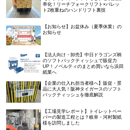
率化！リーチフォークリフト×パレッ
ト2枚重ねのハンドリフト裏技
【お知らせ】お盆休み（夏季休業）の
お知らせ
【法人向け・卸売】中日ドラゴンズ柄
のソフトパックティッシュで販促力
UP！ノベルティのまとめ買いなら浜田
紙業へ
【企業の仕入れ担当者様へ】販促・景
品に大人気！阪神タイガースのソフト
パックティッシュを徹底解説
【工場見学レポート】トイレットペー
パーの製造工程とは？岐阜・河村製紙
様を訪問しました