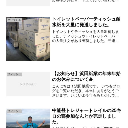
ただいた際の情報等につきまして、以下
にまとめました浜田紙業株式会社（以下
「当社」と表記します）の個人情報取扱
指針に基づき、弊社にて細...
トイレットペーパーティッシュ耐
ティッシュ
水紙を大量に発送しました。
トイレットやティッシュを大量出荷しま
した。ティッシュやトイレットペーパー
の大量注文があり出荷しました。三連休
明けと新型コロナウイルスによる巣ごも
り消費の影響か注文が増えております。
ありがとうございます。巣ごもり消費と
は新型コロナウイルスの感...
【お知らせ】浜田紙業の年末年始
ティッシュ
のお休みについて🎍
こんにちは！浜田紙業です。 いつもブロ
グをご覧いただき、本当にありがとうご
ざいます。いよいよ今年もあと少しです
ね！ 皆様にとって、2025年はどんな一年
でしたか？さて、誠に勝手ながら、浜田
紙業では下記の期間、年末年始のお休み
中能登トレジャートレイルの25キ
ティッシュ
をいただきます。...
ロの部参加なんとか完走しまし
た。