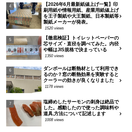
【2026年6月最新紙値上げ一覧】印
刷用紙や情報用紙、産業用紙値上げ
を王子製紙や大王製紙、日本製紙等
製紙メーカーが発表。
1520 views
【徹底検証】トイレットペーパーの
芯サイズ・直径を調べてみた。内径
や幅はJIS規格で決まっている
1350 views
ダンボールは断熱材として利用でき
るのか？窓の断熱効果を実験すると
クーラーの効きが良くなりました
1178 views
塩締めしたサーモンの刺身は絶品で
した。感動したので使った調味料や
道具,方法について記述します
1008 views