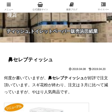
紙（家庭紙・包装紙・印刷用紙など）の総合代
メニュー
公式通販サイト
最新ブログ
サイドバー
理店
ティッシュ,トイレットペーパー販売浜田紙業
鼻セレブティッシュ
2019.04.08
2019.04.20
何度か書いていますが、
鼻セレブティッシュ
が好評で注文
頂いています。スギ花粉が終わり、注文は３月に比べて減
っていますが、やはり人気商品です。