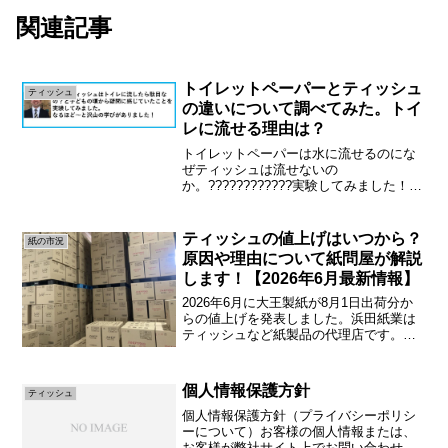
関連記事
トイレットペーパーとティッシュ
ティッシュ
の違いについて調べてみた。トイ
レに流せる理由は？
トイレットペーパーは水に流せるのにな
ぜティッシュは流せないの
か。????????????実験してみました！実
験の結果を下記に記述しています！〇ト
イレットペーパーは水に溶けるのではな
くバラバラに分解されている！？〇紙は
ティッシュの値上げはいつから？
紙の市況
繊維の集合体でできている...
原因や理由について紙問屋が解説
します！【2026年6月最新情報】
2026年6月に大王製紙が8月1日出荷分か
らの値上げを発表しました。浜田紙業は
ティッシュなど紙製品の代理店です。テ
ィッシュですが大手製紙メーカーのシェ
アが非常に高いです。また、弊社では値
上げに備えて事前に大量仕入れを行ない
個人情報保護方針
ティッシュ
価格を抑えているテ...
個人情報保護方針（プライバシーポリシ
ーについて）お客様の個人情報または、
お客様が弊社サイト上でお問い合わせい