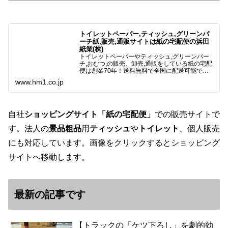
トイレットペーパー,ティッシュ,グリーンパ
ーチ紙,販売,通販サイトは紙の宅配便の浜田
紙業(株)
トイレットペーパーやティッシュ,グリーンパー
チ,おむつ,の販売、卸売,通販をしている紙の宅配
便は創業70年！送料無料で全国に配送可能で
す。アマゾンペイやクレジット決済各種対応して
www.hm1.co.jp
います。歴史のある紙問屋の経験を生かしてお客
様と歩んでまいりま…
自社
ショッピングサイト「紙の宅配便」
での販売サイトで
す。法人の
景品粗品
用
ティッシュ
や
トイレット
、個人販売
にも対応しています。画像をクリックするとショッピング
サイトへ移動します。
最新の記事です
【トラックの「ケツ下ろし」を劇的効