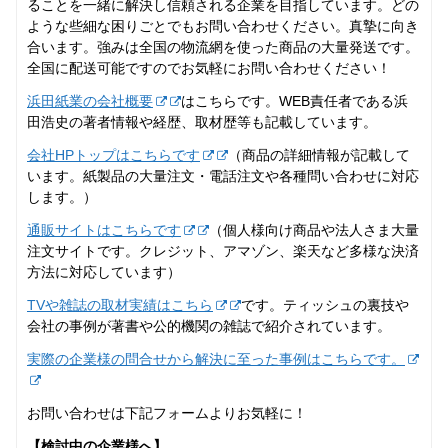
ることを一緒に解決し信頼される企業を目指しています。どの
ような些細な困りごとでもお問い合わせください。真摯に向き
合います。強みは全国の物流網を使った商品の大量発送です。
全国に配送可能ですのでお気軽にお問い合わせください！
浜田紙業の会社概要
はこちらです。WEB責任者である浜
田浩史の著者情報や経歴、取材歴等も記載しています。
会社HPトップはこちらです
（商品の詳細情報が記載して
います。紙製品の大量注文・電話注文や各種問い合わせに対応
します。）
通販サイトはこちらです
（個人様向け商品や法人さま大量
注文サイトです。クレジット、アマゾン、楽天など多様な決済
方法に対応しています）
TVや雑誌の取材実績はこちら
です。ティッシュの裏技や
会社の事例が著書や公的機関の雑誌で紹介されています。
実際の企業様の問合せから解決に至った事例はこちらです。
お問い合わせは下記フォームよりお気軽に！
【検討中の企業様へ】