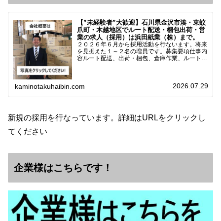
【”未経験者”大歓迎】石川県金沢市湊・東蚊
爪町・木越地区でルート配送・梱包出荷・営
業の求人（採用）は浜田紙業（株）まで。
２０２６年６月から採用活動を行ないます。将来
を見据えた１～２名の増員です。募集要項仕事内
容ルート配送、出荷・梱包、倉庫作業、ルート営
業など※ノルマなし。既存顧客との関係性を重視
しています。対象18歳～38歳（長期キャリア形
成のため）／ 高卒…
2026.07.29
kaminotakuhaibin.com
新規の採用を行なっています。詳細はURLをクリックし
てください
企業様はこちらです！