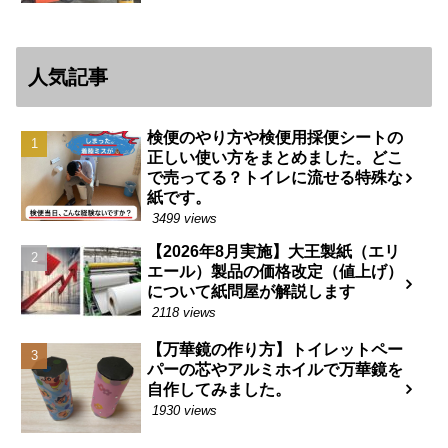
人気記事
検便のやり方や検便用採便シートの
正しい使い方をまとめました。どこ
で売ってる？トイレに流せる特殊な
紙です。
3499 views
【2026年8月実施】大王製紙（エリ
エール）製品の価格改定（値上げ）
について紙問屋が解説します
2118 views
【万華鏡の作り方】トイレットペー
パーの芯やアルミホイルで万華鏡を
自作してみました。
1930 views