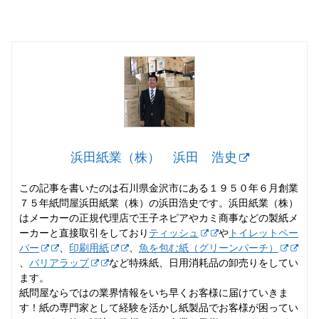
浜田紙業（株） 浜田 浩史
この記事を書いたのは石川県金沢市にある１９５０年６月創業
７５年紙問屋浜田紙業（株）の浜田浩史です。浜田紙業（株）
はメーカーの正規代理店で王子ネピアやカミ商事などの製紙メ
ーカーと直接取引をしており
ティッシュ
や
トイレットペー
パー
、
印刷用紙
、
魚を包む紙（グリーンパーチ）
、
バリアラップ
など特殊紙、日用消耗品の卸売りをしてい
ます。
紙問屋ならではの業界情報をいち早くお客様に届けていきま
す！紙の専門家として経験を活かし紙製品でお客様が困ってい