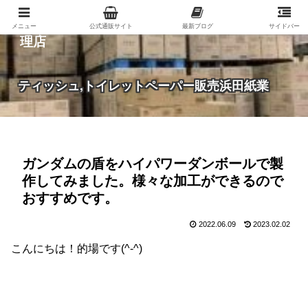
紙（家庭紙・包装紙・印刷用紙など）の総合代
メニュー
公式通販サイト
最新ブログ
サイドバー
理店
ティッシュ,トイレットペーパー販売浜田紙業
ガンダムの盾をハイパワーダンボールで製
作してみました。様々な加工ができるので
おすすめです。
2022.06.09
2023.02.02
こんにちは！的場です(^-^)