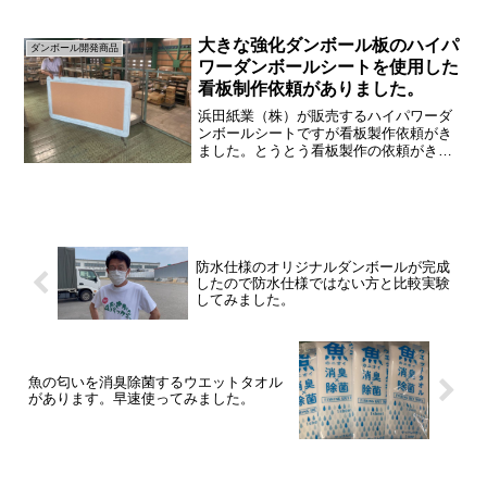
いこうと思います。撮影パネルってな
に？？簡単に説明すると、写...
大きな強化ダンボール板のハイパ
ダンボール開発商品
ワーダンボールシートを使用した
看板制作依頼がありました。
浜田紙業（株）が販売するハイパワーダ
ンボールシートですが看板製作依頼がき
ました。とうとう看板製作の依頼がきま
した。一時的に室内で使用する看板のた
めなるべく軽量で安価な看板を探してい
るとのことです。大きいダンボール板は
どこに売っているのか？看...
防水仕様のオリジナルダンボールが完成
したので防水仕様ではない方と比較実験
してみました。
魚の匂いを消臭除菌するウエットタオル
があります。早速使ってみました。