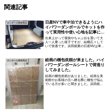
関連記事
日産NVで車中泊できるようにハ
ダンボール開発商品
イパワーダンボールでキットを作
って実用性や使い心地を記事にし
ました。
出来上がって寝袋やちゃぶ台を置いて大
人一人乗った様子ですが、結構広々して
いて快適です。浜田紙業の日産NVは車の
シートがないので思う存分に広いですが
シートがある場合でも、ハイパワーダン
ボールシートは加工しやすいのでシート
絵画の梱包依頼が来ました。ハイ
ダンボール開発商品
がある場合の加工をすれ...
パワーダンボールシートで荷造り
してみました。
絵画の梱包依頼がありました。絵画を美
術館やお客様の元へ贈る際に梱包で悩ん
でいる方が多いと聞きました。浜田紙業
(株)が販売しているハイパワーダンボール
シートで大事な絵画を守ることができな
いかと思い、実際に絵画ではないのです
が絵を梱包してみまし...