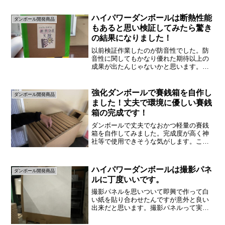
ハイパワーダンボールは断熱性能
ダンボール開発商品
もあると思い検証してみたら驚き
の結果になりました！
以前検証作業したのが防音性でした。防
音性に関してもかなり優れた期待以上の
成果が出たんじゃないかと思います。防
音についての記事のタイトルは（防音工
ががあるのかハイパワーダンボールで実
験してみたらすさまじい効果があり驚き
強化ダンボールで賽銭箱を自作し
ダンボール開発商品
ました！）なので下にリン...
ました！丈夫で環境に優しい賽銭
箱の完成です！
ダンボールで丈夫でなおかつ軽量の賽銭
箱を自作してみました。完成度が高く神
社等で使用できそうな気がします。こち
らが上から見たダンボール賽銭箱です。
本格的ですね。浜田紙業では強化ダンボ
ールで色々な商品を作っています。良か
ハイパワーダンボールは撮影パネ
ダンボール開発商品
ったらこちらもご覧くださ...
ルに丁度いいです。
撮影パネルを思いついて即興で作って白
い紙を貼り合わせたんですが意外と良い
出来だと思います。撮影パネルって実際
売っているのか気になったので調べてみ
て色々分かった事があるので記事にして