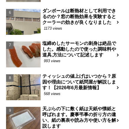
ダンボールは断熱材として利用でき
るのか？窓の断熱効果を実験すると
クーラーの効きが良くなりました
1173 views
塩締めしたサーモンの刺身は絶品で
した。感動したので使った調味料や
道具,方法について記述します
993 views
ティッシュの値上げはいつから？原
因や理由について紙問屋が解説しま
す！【2026年6月最新情報】
568 views
天ぷらの下に敷く紙は天紙や懐紙と
呼ばれます。慶事弔事の折り方の違
い、紙の裏表や読み方や使い方を解
説します