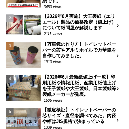
紙です。
3480 views
【2026年8月実施】大王製紙（エリ
エール）製品の価格改定（値上げ）
について紙問屋が解説します
2111 views
【万華鏡の作り方】トイレットペー
パーの芯やアルミホイルで万華鏡を
自作してみました。
1910 views
【2026年6月最新紙値上げ一覧】印
刷用紙や情報用紙、産業用紙値上げ
を王子製紙や大王製紙、日本製紙等
製紙メーカーが発表。
1505 views
【徹底検証】トイレットペーパーの
芯サイズ・直径を調べてみた。内径
や幅はJIS規格で決まっている
1339 views