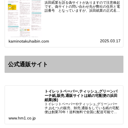
浜田紙業を語る偽サイトがありますので注意喚起
です。偽サイトの問い合わせ先が弊社の住所と電
話番号 となっていますが、浜田紙業の正式名称
は 浜田紙業株式会社 サイト運営者 浜田浩史
になっています。本日問い合わせで「お金を振り
込んだのに商品が届い…
2025.03.17
kaminotakuhaibin.com
公式通販サイト
トイレットペーパー,ティッシュ,グリーンパ
ーチ紙,販売,通販サイトは紙の宅配便の浜田
紙業(株)
トイレットペーパーやティッシュ,グリーンパー
チ,おむつ,の販売、卸売,通販をしている紙の宅配
便は創業70年！送料無料で全国に配送可能で
す。アマゾンペイやクレジット決済各種対応して
www.hm1.co.jp
います。歴史のある紙問屋の経験を生かしてお客
様と歩んでまいりま…