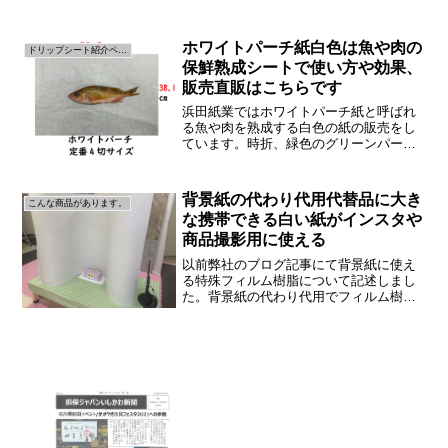
取り扱いがスタートしています！グリー
ンパーチ紙の紹介ブログは...
ホワイトパーチ紙白色は魚や肉の
ドリップシート紹介ページ
保鮮熟成シートで使い方や効果、
販売直販はこちらです
浜田紙業ではホワイトパーチ紙と呼ばれ
る魚や肉を熟成する白色の紙の販売をし
ています。時折、緑色のグリーンパーチ
紙を購入したお客様より「白色のホワイ
トパーチ紙はないの？」「なんで緑色な
の？」「緑色のグリーンパーチ紙と何が
背景紙の代わり代用代替品に大き
こんな商品があります。
違うの？効果は？」など、...
な携帯できる白い紙がインスタや
商品撮影用に使える
以前弊社のブログ記事にて背景紙に使え
る特殊フィルム樹脂について記述しまし
た。背景紙の代わり代用でフィルム樹脂
が耐水性があり携帯できるのでインスタ
や商品を撮る際に便利で販売直販してい
ます今回は背景紙に使えそうな特殊な加
工紙を仕入れることができ...