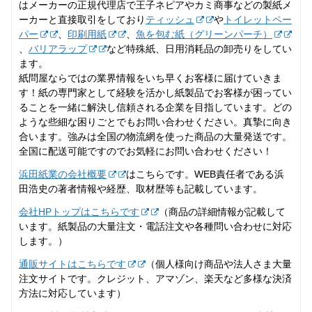
はメーカーの正規代理店で王子ネピアやカミ商事などの製紙メ
ーカーと直接取引をしており
ティッシュ
や
トイレットペー
パー
、
印刷用紙
、
魚を包む紙（グリーンパーチ）
、
バリアラップ
など特殊紙、日用消耗品の卸売りをしてい
ます。
紙問屋ならではの業界情報をいち早くお客様に届けていきま
す！紙の専門家として経験を活かし紙製品でお客様が困ってい
ることを一緒に解決し信頼される企業を目指しています。どの
ような些細な困りごとでもお問い合わせください。真摯に向き
合います。強みは全国の物流網を使った商品の大量発送です。
全国に配送可能ですのでお気軽にお問い合わせください！
浜田紙業の会社概要
はこちらです。WEB責任者である浜
田浩史の著者情報や経歴、取材歴等も記載しています。
会社HPトップはこちらです
（商品の詳細情報が記載して
います。紙製品の大量注文・電話注文や各種問い合わせに対応
します。）
通販サイトはこちらです
（個人様向け商品や法人さま大量
注文サイトです。クレジット、アマゾン、楽天など多様な決済
方法に対応しています）