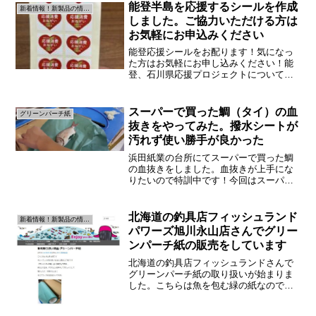
能登半島を応援するシールを作成
新着情報！新製品の情報です！
しました。ご協力いただける方は
お気軽にお申込みください
能登応援シールをお配ります！気になっ
た方はお気軽にお申し込みください！能
登、石川県応援プロジェクトについて能
登半島地震から２か月が経ち復興に向け
て、色々な取り組みが行われています。
その中で石川県のホームページに能登を
スーパーで買った鯛（タイ）の血
グリーンパーチ紙
応援するページがあります...
抜きをやってみた。撥水シートが
汚れず使い勝手が良かった
浜田紙業の台所にてスーパーで買った鯛
の血抜きをしました。血抜きが上手にな
りたいので特訓中です！今回はスーパー
の鯛を使います本当は漁港の市場で魚を
購入予定だったのですが、水曜日は漁港
の市場が休みということで急遽近所のス
北海道の釣具店フィッシュランド
新着情報！新製品の情報です！
ーパーで鯛を買いました。...
パワーズ旭川永山店さんでグリー
ンパーチ紙の販売をしています
北海道の釣具店フィッシュランドさんで
グリーンパーチ紙の取り扱いが始まりま
した。こちらは魚を包む緑の紙なのです
がサランラップ上になっています。今回
なんと北海道のフィッシュランドさんで