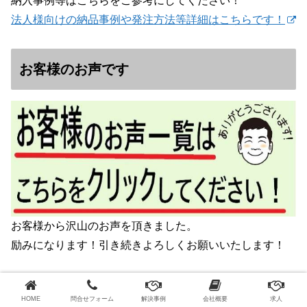
納入事例等はこちらをご参考にしてください！
法人様向けの納品事例や発注方法等詳細はこちらです！
お客様のお声です
お客様から沢山のお声を頂きました。
励みになります！引き続きよろしくお願いいたします！
オンライン商談はこちら
HOME
問合せフォーム
解決事例
会社概要
求人