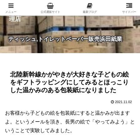
紙（家庭紙・包装紙・印刷用紙など）の総合代
メニュー
公式通販サイト
最新ブログ
サイドバー
理店
ティッシュ,トイレットペーパー販売浜田紙業
北陸新幹線かがやきが大好きな子どもの絵
をギフトラッピングにしてみるとほっこり
した温かみのある包装紙になりました
2021.11.02
お客様から子どもの絵を包装紙にすると温かみが出ます
よ。というメールを頂き、長男の絵で「やってみよう」と
いうことで実験してみました。