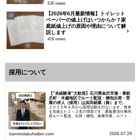
530 views
【2026年6月最新情報】トイレット
ペーパーの値上げはいつからか？家
庭紙値上げの原因や理由について解
説します
416 views
採用について
【”未経験者”大歓迎】石川県金沢市湊・東蚊
爪町・木越地区でルート配送・梱包出荷・営
業の求人（採用）は浜田紙業（株）まで。
２０２６年６月から採用活動を行ないます。将来
を見据えた１～２名の増員です。募集要項仕事内
容ルート配送、出荷・梱包、倉庫作業、ルート営
業など※ノルマなし。既存顧客との関係性を重視
しています。対象18歳～38歳（長期キャリア形
成のため）／ 高卒…
2026.07.29
kaminotakuhaibin.com