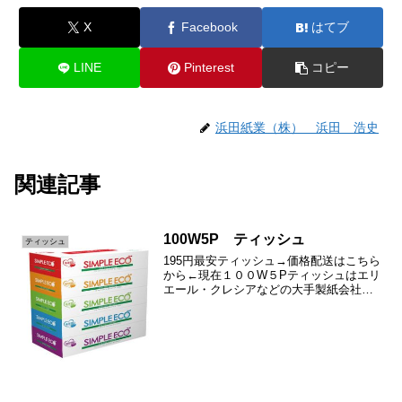
X
Facebook
はてブ
LINE
Pinterest
コピー
浜田紙業（株） 浜田 浩史
関連記事
100W5P ティッシュ
ティッシュ
195円最安ティッシュ→価格配送はこちら
から←現在１００W５Pティッシュはエリ
エール・クレシアなどの大手製紙会社の
ティッシュ品薄状態に伴い需要が高ま
り、供給までに２～３週間かかる見通し
です。お求めはお早めにお願いいたしま
す。