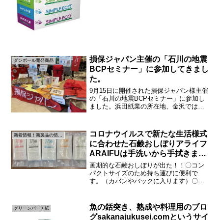
ティッシュ品薄状態に伴い需要が高ま
り、供給までに２～３週間かかる見通し
です。お求めはお早めにお願いいたしま
す。
損保ジャパン主催の「石川の地震
ダンボール開発商品
BCPセミナー」に参加してきまし
た。
9月15日に開催された損保ジャパン様主催
の「石川の地震BCPセミナー」に参加し
ました。浜田紙業の所在地、金沢では大
地震が起こることはないだろう・・・と
漠然と考えていましたが、今回のセミナ
ーで地震に対する防災意識が変化しまし
コロナウイルスで新たな生活様式
新着情報！新製品の情報です！
た。石川県や富山県...
に合わせた石鹸おしぼりアライフ
ARAIFUは手洗いから手拭きまで
きれいに洗える布ハンカチとして
画期的な石鹸おしぼりが出た！！〇コン
キャンプや登山などアウトドアや
パクトサイズのため持ち運びに便利で
す。（カバンやバックに入ります）〇お
粗品,小売店で必須の道具になる
しぼりで手洗いから手拭きまで完結でき
かもしれない
ます⇒タオルやハンカチ不必要〇アウト
ドアや粗品で必須になる気がします！手
魚の銛突き、熟成や料理用のブロ
グリーンパーチ紙
洗い意識が高まっている昨今...
グsakanajukusei.comというサイ