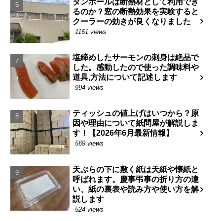
ダンボールは断熱材として利用でき
るのか？窓の断熱効果を実験すると
クーラーの効きが良くなりました
1161 views
塩締めしたサーモンの刺身は絶品で
した。感動したので使った調味料や
道具,方法について記述します
994 views
ティッシュの値上げはいつから？原
因や理由について紙問屋が解説しま
す！【2026年6月最新情報】
569 views
天ぷらの下に敷く紙は天紙や懐紙と
呼ばれます。慶事弔事の折り方の違
い、紙の裏表や読み方や使い方を解
説します
524 views