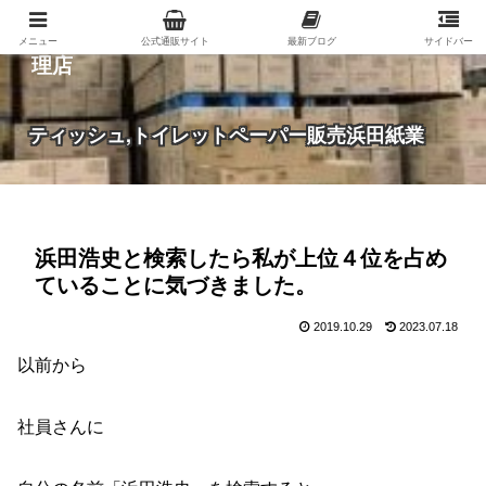
紙（家庭紙・包装紙・印刷用紙など）の総合代
メニュー
公式通販サイト
最新ブログ
サイドバー
理店
ティッシュ,トイレットペーパー販売浜田紙業
浜田浩史と検索したら私が上位４位を占め
ていることに気づきました。
2019.10.29
2023.07.18
以前から
社員さんに