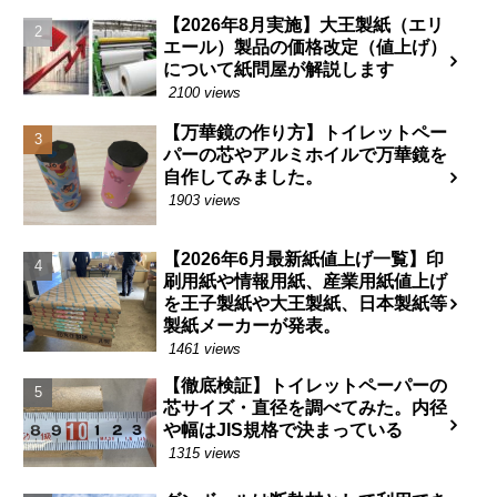
【2026年8月実施】大王製紙（エリ
エール）製品の価格改定（値上げ）
について紙問屋が解説します
2100 views
【万華鏡の作り方】トイレットペー
パーの芯やアルミホイルで万華鏡を
自作してみました。
1903 views
【2026年6月最新紙値上げ一覧】印
刷用紙や情報用紙、産業用紙値上げ
を王子製紙や大王製紙、日本製紙等
製紙メーカーが発表。
1461 views
【徹底検証】トイレットペーパーの
芯サイズ・直径を調べてみた。内径
や幅はJIS規格で決まっている
1315 views