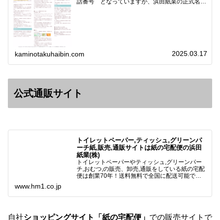
話番号 となっていますが、浜田紙業の正式名称
は 浜田紙業株式会社 サイト運営者 浜田浩史
になっています。本日問い合わせで「お金を振り
込んだのに商品が届い…
2025.03.17
kaminotakuhaibin.com
公式通販サイト
トイレットペーパー,ティッシュ,グリーンパ
ーチ紙,販売,通販サイトは紙の宅配便の浜田
紙業(株)
トイレットペーパーやティッシュ,グリーンパー
チ,おむつ,の販売、卸売,通販をしている紙の宅配
便は創業70年！送料無料で全国に配送可能で
す。アマゾンペイやクレジット決済各種対応して
www.hm1.co.jp
います。歴史のある紙問屋の経験を生かしてお客
様と歩んでまいりま…
自社
ショッピングサイト「紙の宅配便」
での販売サイトで