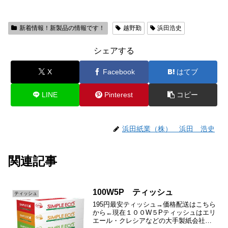
新着情報！新製品の情報です！
越野勤
浜田浩史
シェアする
X
Facebook
はてブ
LINE
Pinterest
コピー
浜田紙業（株） 浜田 浩史
関連記事
100W5P ティッシュ
ティッシュ
195円最安ティッシュ→価格配送はこちら
から←現在１００W５Pティッシュはエリ
エール・クレシアなどの大手製紙会社の