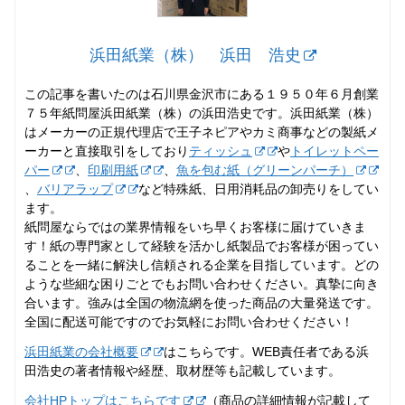
浜田紙業（株） 浜田 浩史
この記事を書いたのは石川県金沢市にある１９５０年６月創業
７５年紙問屋浜田紙業（株）の浜田浩史です。浜田紙業（株）
はメーカーの正規代理店で王子ネピアやカミ商事などの製紙メ
ーカーと直接取引をしており
ティッシュ
や
トイレットペー
パー
、
印刷用紙
、
魚を包む紙（グリーンパーチ）
、
バリアラップ
など特殊紙、日用消耗品の卸売りをしてい
ます。
紙問屋ならではの業界情報をいち早くお客様に届けていきま
す！紙の専門家として経験を活かし紙製品でお客様が困ってい
ることを一緒に解決し信頼される企業を目指しています。どの
ような些細な困りごとでもお問い合わせください。真摯に向き
合います。強みは全国の物流網を使った商品の大量発送です。
全国に配送可能ですのでお気軽にお問い合わせください！
浜田紙業の会社概要
はこちらです。WEB責任者である浜
田浩史の著者情報や経歴、取材歴等も記載しています。
会社HPトップはこちらです
（商品の詳細情報が記載して