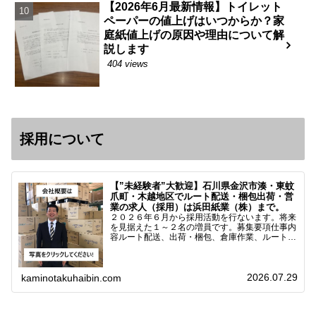
【2026年6月最新情報】トイレット
ペーパーの値上げはいつからか？家
庭紙値上げの原因や理由について解
説します
404 views
採用について
【”未経験者”大歓迎】石川県金沢市湊・東蚊
爪町・木越地区でルート配送・梱包出荷・営
業の求人（採用）は浜田紙業（株）まで。
２０２６年６月から採用活動を行ないます。将来
を見据えた１～２名の増員です。募集要項仕事内
容ルート配送、出荷・梱包、倉庫作業、ルート営
業など※ノルマなし。既存顧客との関係性を重視
しています。対象18歳～38歳（長期キャリア形
成のため）／ 高卒…
2026.07.29
kaminotakuhaibin.com