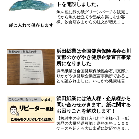
トを開設しました。
魚を包む緑の紙グリーンパーチを販売し
てから魚の仕立てや熟成を楽しむお客
様、飲食店さまからの注文が増えまし
た。ありがとうございます。魚の血抜き
や銛突きをしたことがある新入社員の入
社そんな中、血抜きや銛突きを趣味とす
る新入社員が入社しました。熟...
浜田紙業は全国健康保険協会石川
新着情報！新製品の情報です！
支部のかがやき健康企業宣言事業
所になりました
浜田紙業は全国健康保険協会石川支部よ
りかがやき健康企業宣言事業所であるこ
とを証されました。いしかわ健康経営宣
言企業については県のＨＰに下記の記述
があります。石川県の健康寿命のさらな
る延伸のためには、とりわけ生活習慣病
浜田紙業には法人様・企業様から
こんなお問い合わせがきます
の発症リスクが高くなる働...
問い合わせがきます。紙に関する
お困りごとを解決します！
【検討中の企業仕入れ担当者様へ】・紙
製品の大量発送可能！送料無料→１００
ケースを超える大口出荷に対応できま
す！→全国各地の物流拠点から出荷しま
す！・１０ケース未満の小口出荷にも対