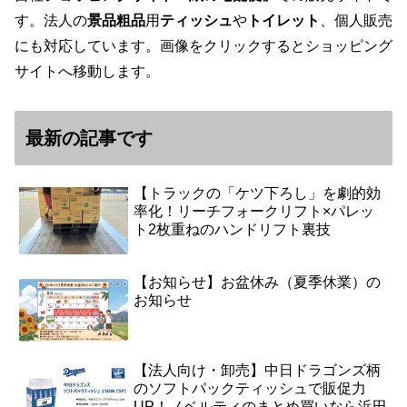
す。法人の
景品粗品
用
ティッシュ
や
トイレット
、個人販売
にも対応しています。画像をクリックするとショッピング
サイトへ移動します。
最新の記事です
【トラックの「ケツ下ろし」を劇的効
率化！リーチフォークリフト×パレッ
ト2枚重ねのハンドリフト裏技
【お知らせ】お盆休み（夏季休業）の
お知らせ
【法人向け・卸売】中日ドラゴンズ柄
のソフトパックティッシュで販促力
UP！ノベルティのまとめ買いなら浜田