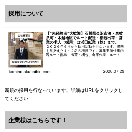
採用について
【”未経験者”大歓迎】石川県金沢市湊・東蚊
爪町・木越地区でルート配送・梱包出荷・営
業の求人（採用）は浜田紙業（株）まで。
２０２６年６月から採用活動を行ないます。将来
を見据えた１～２名の増員です。募集要項仕事内
容ルート配送、出荷・梱包、倉庫作業、ルート営
業など※ノルマなし。既存顧客との関係性を重視
しています。対象18歳～38歳（長期キャリア形
成のため）／ 高卒…
2026.07.29
kaminotakuhaibin.com
新規の採用を行なっています。詳細はURLをクリックし
てください
企業様はこちらです！