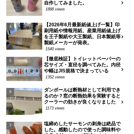
自作してみました。
1888 views
【2026年6月最新紙値上げ一覧】印
刷用紙や情報用紙、産業用紙値上げ
を王子製紙や大王製紙、日本製紙等
製紙メーカーが発表。
1540 views
【徹底検証】トイレットペーパーの
芯サイズ・直径を調べてみた。内径
や幅はJIS規格で決まっている
1352 views
ダンボールは断熱材として利用でき
るのか？窓の断熱効果を実験すると
クーラーの効きが良くなりました
1173 views
塩締めしたサーモンの刺身は絶品で
した。感動したので使った調味料や