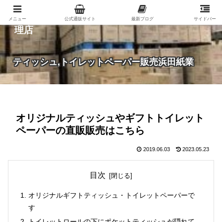
紙（家庭紙・包装紙・印刷用紙など）の総合代
メニュー
公式通販サイト
最新ブログ
サイドバー
理店
ティッシュ,トイレットペーパー販売浜田紙業
オリジナルティッシュやギフトトイレット
ペーパーの直販販売はこちら
2019.06.03
2023.05.23
目次
オリジナルギフトティッシュ・トイレットペーパーで
す
トイレットロールの下にポケットティッシュが隠れて