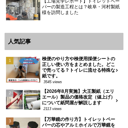
【工場見学レポート】トイレットペー
パーの製造工程とは？岐阜・河村製紙
様を訪問しました
人気記事
検便のやり方や検便用採便シートの
正しい使い方をまとめました。どこ
で売ってる？トイレに流せる特殊な
紙です。
3545 views
【2026年8月実施】大王製紙（エリ
エール）製品の価格改定（値上げ）
について紙問屋が解説します
2113 views
【万華鏡の作り方】トイレットペー
パーの芯やアルミホイルで万華鏡を