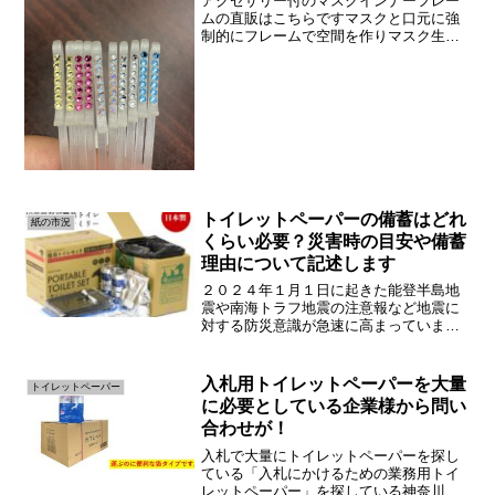
アクセサリー付のマスクインナーフレー
ムの直販はこちらですマスクと口元に強
制的にフレームで空間を作りマスク生活
を快適にするマスクフレームですがこの
度アクセサリーを付けた状態で販売を開
始します。マスクフレームを使用してい
るお客様から「カラー展開...
トイレットペーパーの備蓄はどれ
紙の市況
くらい必要？災害時の目安や備蓄
理由について記述します
２０２４年１月１日に起きた能登半島地
震や南海トラフ地震の注意報など地震に
対する防災意識が急速に高まっていま
す。浜田紙業にもダンボールベッドや防
災用トイレットペーパーの問合せが非常
に多く来るようになりました。そこで今
入札用トイレットペーパーを大量
トイレットペーパー
回は防災備蓄グッズの紹介を...
に必要としている企業様から問い
合わせが！
入札で大量にトイレットペーパーを探し
ている「入札にかけるための業務用トイ
レットペーパー」を探している神奈川県