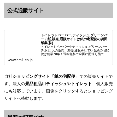
公式通販サイト
トイレットペーパー,ティッシュ,グリーンパ
ーチ紙,販売,通販サイトは紙の宅配便の浜田
紙業(株)
トイレットペーパーやティッシュ,グリーンパー
チ,おむつ,の販売、卸売,通販をしている紙の宅配
便は創業70年！送料無料で全国に配送可能で
す。アマゾンペイやクレジット決済各種対応して
www.hm1.co.jp
います。歴史のある紙問屋の経験を生かしてお客
様と歩んでまいりま…
自社
ショッピングサイト「紙の宅配便」
での販売サイトで
す。法人の
景品粗品
用
ティッシュ
や
トイレット
、個人販売
にも対応しています。画像をクリックするとショッピング
サイトへ移動します。