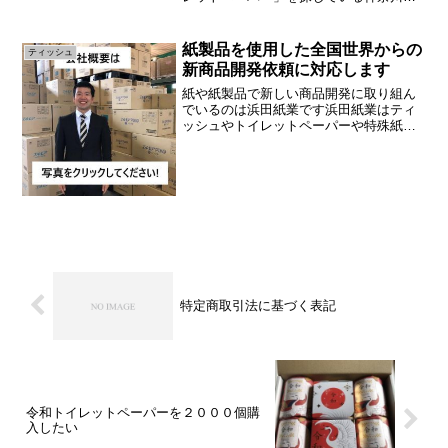
の業者様より問い合わせがありました。
ネットでトイレットペーパーの卸売業者
を探しており浜田紙業のＨＰを見つけて
紙製品を使用した全国世界からの
ティッシュ
頂きました。ありがとうご...
新商品開発依頼に対応します
紙や紙製品で新しい商品開発に取り組ん
でいるのは浜田紙業です浜田紙業はティ
ッシュやトイレットペーパーや特殊紙な
ど紙に関する新しい製品づくり・アイデ
ィアがある企業様と共同で商品開発して
います。アイディアを常に大募集してい
ます！どんな開発依頼が？...
特定商取引法に基づく表記
令和トイレットペーパーを２０００個購
入したい