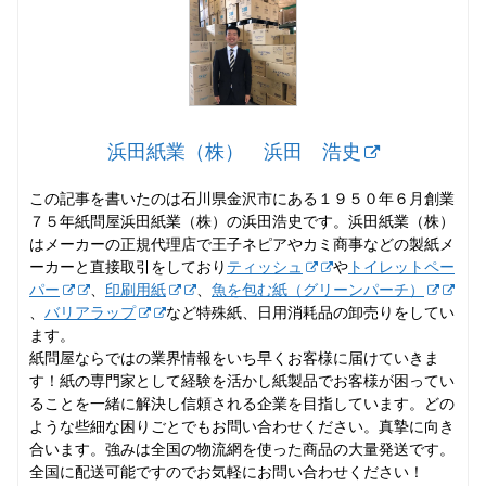
浜田紙業（株） 浜田 浩史
この記事を書いたのは石川県金沢市にある１９５０年６月創業
７５年紙問屋浜田紙業（株）の浜田浩史です。浜田紙業（株）
はメーカーの正規代理店で王子ネピアやカミ商事などの製紙メ
ーカーと直接取引をしており
ティッシュ
や
トイレットペー
パー
、
印刷用紙
、
魚を包む紙（グリーンパーチ）
、
バリアラップ
など特殊紙、日用消耗品の卸売りをしてい
ます。
紙問屋ならではの業界情報をいち早くお客様に届けていきま
す！紙の専門家として経験を活かし紙製品でお客様が困ってい
ることを一緒に解決し信頼される企業を目指しています。どの
ような些細な困りごとでもお問い合わせください。真摯に向き
合います。強みは全国の物流網を使った商品の大量発送です。
全国に配送可能ですのでお気軽にお問い合わせください！