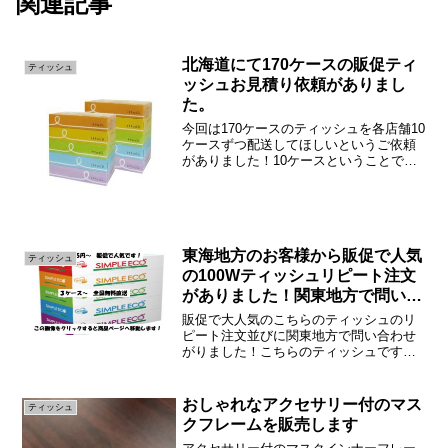
関連記事
北海道にて170ケースの販促ティ
ティッシュ
ッシュお見積り依頼がありまし
た。
今回は170ケースのティッシュを各店舗10
ケースずつ配送してほしいというご依頼
がありました！10ケースということで早
急に対応できるティッシュを探したとこ
ろこちらのティッシュを提案させて頂き
ました！四国のメーカーティッシュで
す！ノベルティのト...
東海地方のお客様から販促で人気
ティッシュ
の100Wティッシュリピート注文
がありました！関東地方で問い合
わせもありました！
販促で大人気のこちらのティッシュのリ
ピート注文並びに関東地方で問い合わせ
がりました！こちらのティッシュです
が、販促で非常に人気です！メーカーが
品薄状態ですので在庫状況を確認のうえ
発注となります！販促でティッシュは人
おしゃれなアクセサリー付のマス
ティッシュ
気ナンバー1です！お気軽に...
クフレームを販売します