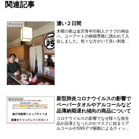
関連記事
濃い２日間
ティッシュ
木曜の夜は金沢青年印刷人クラブの例会
へ。ユーアートの桐畑専務に誘われて入
会しました。色々な方がいて良い刺激を
受けました。そのあとは桐畑兄貴と「い
やさか」へ金沢が誇るくしかつや。安く
ておいしいんです。店員に絡む中年のお
っさん２人。すると前職の...
新型肺炎コロナウイルスの影響で
ティッシュ
ペーパータオルやアルコールなど
品薄納期遅れ傾向の商品について
コロナウイルスの影響でなぜ様々な衛生
品が品薄となったのかマスクに始まりア
ルコールやSNSデマ騒動によるティッシ
ュやトイレットペーパーなど衛生用品に
様々な影響がありました。下記にまとめ