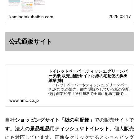
2025.03.17
kaminotakuhaibin.com
公式通販サイト
トイレットペーパー,ティッシュ,グリーンパ
ーチ紙,販売,通販サイトは紙の宅配便の浜田
紙業(株)
トイレットペーパーやティッシュ,グリーンパー
チ,おむつ,の販売、卸売,通販をしている紙の宅配
便は創業70年！送料無料で全国に配送可能で
す。アマゾンペイやクレジット決済各種対応して
www.hm1.co.jp
います。歴史のある紙問屋の経験を生かしてお客
様と歩んでまいりま…
自社
ショッピングサイト「紙の宅配便」
での販売サイトで
す。法人の
景品粗品
用
ティッシュ
や
トイレット
、個人販売
にも対応しています。画像をクリックするとショッピング