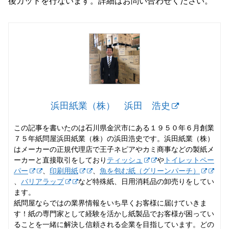
後カットを行ないます。詳細はお問い合わせください。
浜田紙業（株） 浜田 浩史
この記事を書いたのは石川県金沢市にある１９５０年６月創業
７５年紙問屋浜田紙業（株）の浜田浩史です。浜田紙業（株）
はメーカーの正規代理店で王子ネピアやカミ商事などの製紙メ
ーカーと直接取引をしており
ティッシュ
や
トイレットペー
パー
、
印刷用紙
、
魚を包む紙（グリーンパーチ）
、
バリアラップ
など特殊紙、日用消耗品の卸売りをしてい
ます。
紙問屋ならではの業界情報をいち早くお客様に届けていきま
す！紙の専門家として経験を活かし紙製品でお客様が困ってい
ることを一緒に解決し信頼される企業を目指しています。どの