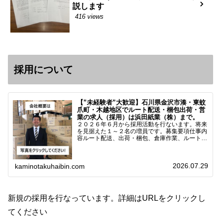
説します
416 views
採用について
【”未経験者”大歓迎】石川県金沢市湊・東蚊
爪町・木越地区でルート配送・梱包出荷・営
業の求人（採用）は浜田紙業（株）まで。
２０２６年６月から採用活動を行ないます。将来
を見据えた１～２名の増員です。募集要項仕事内
容ルート配送、出荷・梱包、倉庫作業、ルート営
業など※ノルマなし。既存顧客との関係性を重視
しています。対象18歳～38歳（長期キャリア形
成のため）／ 高卒…
2026.07.29
kaminotakuhaibin.com
新規の採用を行なっています。詳細はURLをクリックし
てください