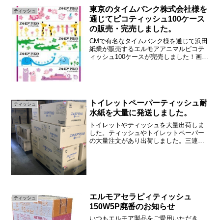
てみました。コロナウイルスの影響で品
東京のタイムバンク株式会社様を
ティッシュ
薄商品は？現在深刻な影...
通じてピコティッシュ100ケース
の販売・完売しました。
CMで有名なタイムバンク様を通じて浜田
紙業が販売するエルモアアニマルピコテ
ィッシュ100ケースが完売しました！画像
が小さいですがこちらのティッシュで
す。タイムバンクさまは「スキマ時間で
おトクな体験」をコンセプトにしてお
り、「タイムバンクは、...
トイレットペーパーティッシュ耐
ティッシュ
水紙を大量に発送しました。
トイレットやティッシュを大量出荷しま
した。ティッシュやトイレットペーパー
の大量注文があり出荷しました。三連休
明けと新型コロナウイルスによる巣ごも
り消費の影響か注文が増えております。
ありがとうございます。巣ごもり消費と
は新型コロナウイルスの感...
エルモアセラピィティッシュ
ティッシュ
150W5P廃番のお知らせ
いつもエルモア製品をご愛用いただき、