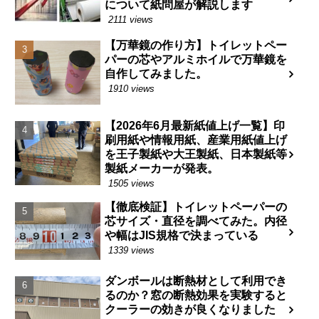
について紙問屋が解説します
2111 views
【万華鏡の作り方】トイレットペー
パーの芯やアルミホイルで万華鏡を
自作してみました。
1910 views
【2026年6月最新紙値上げ一覧】印
刷用紙や情報用紙、産業用紙値上げ
を王子製紙や大王製紙、日本製紙等
製紙メーカーが発表。
1505 views
【徹底検証】トイレットペーパーの
芯サイズ・直径を調べてみた。内径
や幅はJIS規格で決まっている
1339 views
ダンボールは断熱材として利用でき
るのか？窓の断熱効果を実験すると
クーラーの効きが良くなりました