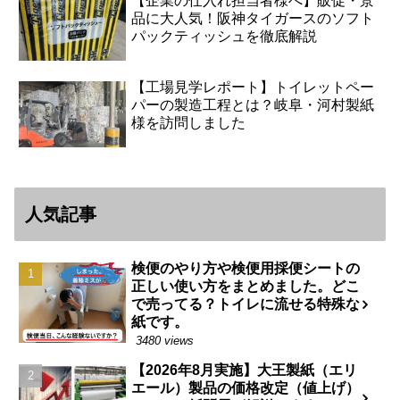
【企業の仕入れ担当者様へ】販促・景
品に大人気！阪神タイガースのソフト
パックティッシュを徹底解説
【工場見学レポート】トイレットペー
パーの製造工程とは？岐阜・河村製紙
様を訪問しました
人気記事
検便のやり方や検便用採便シートの
正しい使い方をまとめました。どこ
で売ってる？トイレに流せる特殊な
紙です。
3480 views
【2026年8月実施】大王製紙（エリ
エール）製品の価格改定（値上げ）