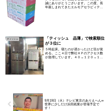
誠にありがとうございます。この度、長
年親しまれてきたエルモアセラピィティ
ッシュ150W5Pが、2025年3月31日をもっ
て廃番となることになりました。。廃番
後は在庫が終了次第、新製品である「ピ
コソフトパッ...
「ティッシュ 品薄」で検索順位
ティッシュ
が３位に
５時起床。寝たのが遅かったけど目が覚
める。ここ４日で弊社ＨＰのアクセス数
が急増しています。４０→１２０→１３
０→２５０倍増しました。ティッシュ不
足が首都圏を中心に深刻化しているの
か。小売店の品薄状態が続いている可能
性がありますね。「ティッシ...
9月19日（火）テレビ東京のありえへん∞
世界に少しだけ浜田紙業が登場予定で
す！