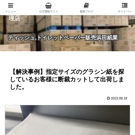
紙（家庭紙・包装紙・印刷用紙など）の総合代
メニュー
公式通販サイト
最新ブログ
サイドバー
理店
ティッシュ,トイレットペーパー販売浜田紙業
【解決事例】指定サイズのグラシン紙を探
しているお客様に断裁カットして出荷しま
した。
2023.08.18