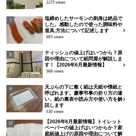
1173 views
塩締めしたサーモンの刺身は絶品で
した。感動したので使った調味料や
道具,方法について記述します
993 views
ティッシュの値上げはいつから？原
因や理由について紙問屋が解説しま
す！【2026年6月最新情報】
568 views
天ぷらの下に敷く紙は天紙や懐紙と
呼ばれます。慶事弔事の折り方の違
い、紙の裏表や読み方や使い方を解
説します
530 views
【2026年6月最新情報】トイレット
ペーパーの値上げはいつからか？家
庭紙値上げの原因や理由について解