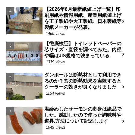
【2026年6月最新紙値上げ一覧】印
刷用紙や情報用紙、産業用紙値上げ
を王子製紙や大王製紙、日本製紙等
製紙メーカーが発表。
1469 views
【徹底検証】トイレットペーパーの
芯サイズ・直径を調べてみた。内径
や幅はJIS規格で決まっている
1339 views
ダンボールは断熱材として利用でき
るのか？窓の断熱効果を実験すると
クーラーの効きが良くなりました
1164 views
塩締めしたサーモンの刺身は絶品で
した。感動したので使った調味料や
道具,方法について記述します
1049 views