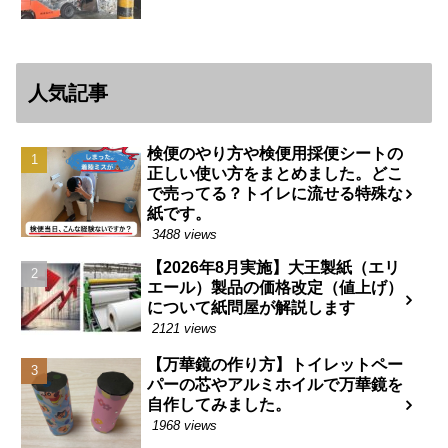
人気記事
検便のやり方や検便用採便シートの
正しい使い方をまとめました。どこ
で売ってる？トイレに流せる特殊な
紙です。
3488 views
【2026年8月実施】大王製紙（エリ
エール）製品の価格改定（値上げ）
について紙問屋が解説します
2121 views
【万華鏡の作り方】トイレットペー
パーの芯やアルミホイルで万華鏡を
自作してみました。
1968 views