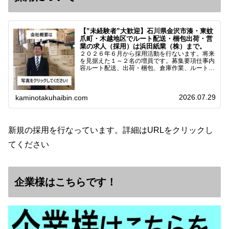
【”未経験者”大歓迎】石川県金沢市湊・東蚊
爪町・木越地区でルート配送・梱包出荷・営
業の求人（採用）は浜田紙業（株）まで。
２０２６年６月から採用活動を行ないます。将来
を見据えた１～２名の増員です。募集要項仕事内
容ルート配送、出荷・梱包、倉庫作業、ルート営
業など※ノルマなし。既存顧客との関係性を重視
しています。対象18歳～38歳（長期キャリア形
成のため）／ 高卒…
2026.07.29
kaminotakuhaibin.com
新規の採用を行なっています。詳細はURLをクリックし
てください
企業様はこちらです！