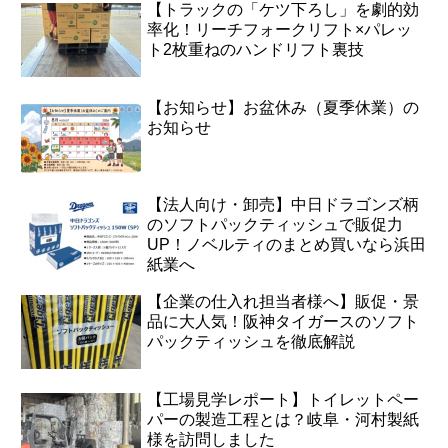
【トラックの「ケツ下ろし」を劇的効
率化！リーチフォークリフト×パレッ
ト2枚重ねのハンドリフト裏技
【お知らせ】お盆休み（夏季休業）の
お知らせ
【法人向け・卸売】中日ドラゴンズ柄
のソフトパックティッシュで販促力
UP！ノベルティのまとめ買いなら浜田
紙業へ
【企業の仕入れ担当者様へ】販促・景
品に大人気！阪神タイガースのソフト
パックティッシュを徹底解説
【工場見学レポート】トイレットペー
パーの製造工程とは？岐阜・河村製紙
様を訪問しました