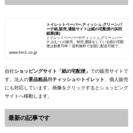
トイレットペーパー,ティッシュ,グリーンパ
ーチ紙,販売,通販サイトは紙の宅配便の浜田
紙業(株)
トイレットペーパーやティッシュ,グリーンパー
チ,おむつ,の販売、卸売,通販をしている紙の宅配
便は創業70年！送料無料で全国に配送可能で
す。アマゾンペイやクレジット決済各種対応して
www.hm1.co.jp
います。歴史のある紙問屋の経験を生かしてお客
様と歩んでまいりま…
自社
ショッピングサイト「紙の宅配便」
での販売サイトで
す。法人の
景品粗品
用
ティッシュ
や
トイレット
、個人販売
にも対応しています。画像をクリックするとショッピング
サイトへ移動します。
最新の記事です