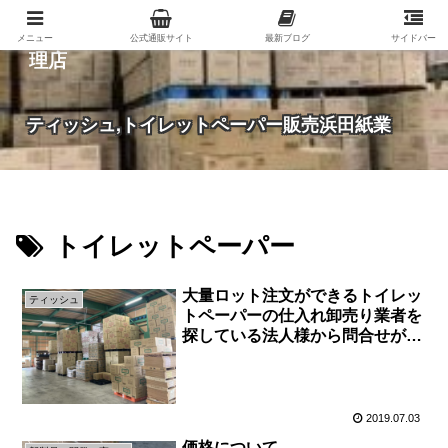
紙（家庭紙・包装紙・印刷用紙など）の総合代
メニュー
公式通販サイト
最新ブログ
サイドバー
理店
ティッシュ,トイレットペーパー販売浜田紙業
トイレットペーパー
大量ロット注文ができるトイレッ
ティッシュ
トペーパーの仕入れ卸売り業者を
探している法人様から問合せがき
ました
2019.07.03
価格について