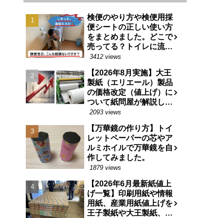
検便のやり方や検便用採
便シートの正しい使い方
をまとめました。どこで
売ってる？トイレに流せ
る特殊な紙です。
3412 views
【2026年8月実施】大王
製紙（エリエール）製品
の価格改定（値上げ）に
ついて紙問屋が解説しま
す
2093 views
【万華鏡の作り方】トイ
レットペーパーの芯やア
ルミホイルで万華鏡を自
作してみました。
1879 views
【2026年6月最新紙値上
げ一覧】印刷用紙や情報
用紙、産業用紙値上げを
王子製紙や大王製紙、日