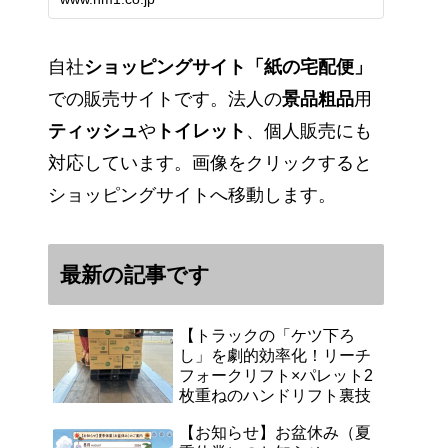
能です。アマゾンペイやクレジッ
ト決済各種対応しています。歴史
のある紙問屋の経験を生かしてお
客様と歩んでまいりま…
自社
ショッピングサイト「紙の宅配便」
での販売サイトです。法人の
景品粗品
用
ティッシュ
や
トイレット
、個人販売にも
対応しています。画像をクリックすると
ショッピングサイトへ移動します。
最新の記事です
【トラックの「ケツ下ろ
し」を劇的効率化！リーチ
フォークリフト×パレット2
枚重ねのハンドリフト裏技
【お知らせ】お盆休み（夏