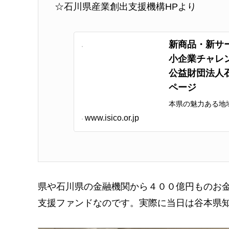
☆石川県産業創出支援機構HPより
新商品・新サ
小企業チャレン
公益財団法人石
ページ
本県の魅力ある地
や医商工連携の取
www.isico.or.jp
ンド」のご紹介
県や石川県の金融機関から４００億円ものお
支援ファンドなのです。実際に当日は谷本県