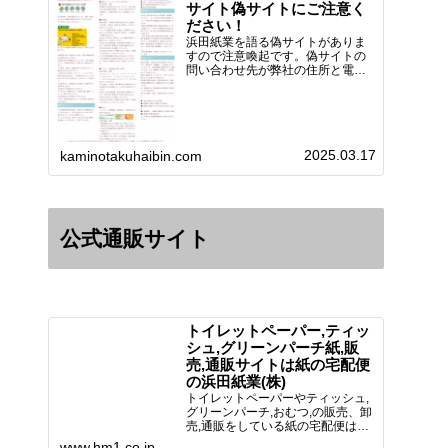
サイト偽サイトにご注意く
ださい！
浜田紙業を語る偽サイトがありま
すので注意喚起です。偽サイトの
問い合わせ先が弊社の住所と電話
番号 となっていますが、浜田紙
業の正式名称は 浜田紙業株式会
社 サイト運営者 浜田浩史にな
っています。本日問い合わせで
「お金を振り込んだのに商品が届
2025.03.17
い…
kaminotakuhaibin.com
公式通販サイト
トイレットペーパー,ティッ
シュ,グリーンパーチ紙,販
売,通販サイトは紙の宅配便
の浜田紙業(株)
トイレットペーパーやティッシュ,
グリーンパーチ,おむつ,の販売、卸
売,通販をしている紙の宅配便は創
業70年！送料無料で全国に配送可
www.hm1.co.jp