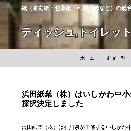
紙（家庭紙・包装紙・印刷用紙など）の総
ティッシュ,トイレッ
ホーム
商品一覧
浜田紙業（株）はいしかわ中小
採択決定しました
浜田紙業（株）は石川県が主催するいしかわ