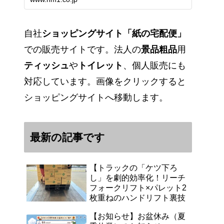
能です。アマゾンペイやクレジッ
ト決済各種対応しています。歴史
のある紙問屋の経験を生かしてお
客様と歩んでまいりま…
自社
ショッピングサイト「紙の宅配便」
での販売サイトです。法人の
景品粗品
用
ティッシュ
や
トイレット
、個人販売にも
対応しています。画像をクリックすると
ショッピングサイトへ移動します。
最新の記事です
【トラックの「ケツ下ろ
し」を劇的効率化！リーチ
フォークリフト×パレット2
枚重ねのハンドリフト裏技
【お知らせ】お盆休み（夏