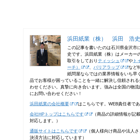
浜田紙業（株） 浜田 浩
この記事を書いたのは石川県金沢市
史です。浜田紙業（株）はメーカー
取引をしており
ティッシュ
や
ト
ーチ）
、
バリアラップ
など
紙問屋ならではの業界情報をいち早
品でお客様が困っていることを一緒に解決し信頼される
わせください。真摯に向き合います。強みは全国の物流
にお問い合わせください！
浜田紙業の会社概要
はこちらです。WEB責任者で
会社HPトップはこちらです
（商品の詳細情報が記
対応します。）
通販サイトはこちらです
（個人様向け商品や法人さ
決済方法に対応しています）