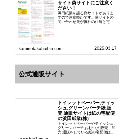
サイト偽サイトにご注意く
ださい！
浜田紙業を語る偽サイトがありま
すので注意喚起です。偽サイトの
問い合わせ先が弊社の住所と電話
番号 となっていますが、浜田紙
業の正式名称は 浜田紙業株式会
社 サイト運営者 浜田浩史にな
っています。本日問い合わせで
「お金を振り込んだのに商品が届
2025.03.17
い…
kaminotakuhaibin.com
公式通販サイト
トイレットペーパー,ティッ
シュ,グリーンパーチ紙,販
売,通販サイトは紙の宅配便
の浜田紙業(株)
トイレットペーパーやティッシュ,
グリーンパーチ,おむつ,の販売、卸
売,通販をしている紙の宅配便は創
業70年！送料無料で全国に配送可
www.hm1.co.jp