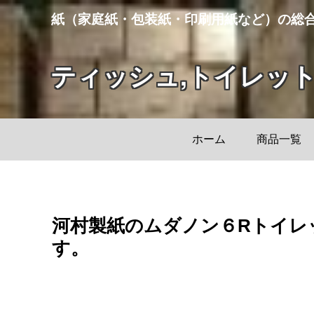
紙（家庭紙・包装紙・印刷用紙など）の総
ティッシュ,トイレッ
ホーム
商品一覧
河村製紙のムダノン６Rトイレ
す。