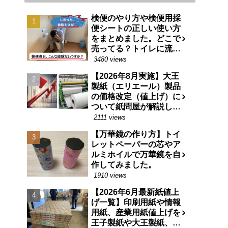
検便のやり方や検便用採
便シートの正しい使い方
をまとめました。どこで
売ってる？トイレに流せ
る特殊な紙です。
3480 views
【2026年8月実施】大王
製紙（エリエール）製品
の価格改定（値上げ）に
ついて紙問屋が解説しま
す
2111 views
【万華鏡の作り方】トイ
レットペーパーの芯やア
ルミホイルで万華鏡を自
作してみました。
1910 views
【2026年6月最新紙値上
げ一覧】印刷用紙や情報
用紙、産業用紙値上げを
王子製紙や大王製紙、日