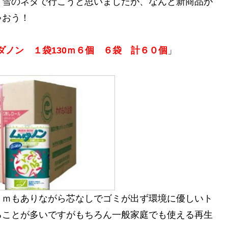
！雪のネタで行こうと思いましたが、なんと新商品が
ゃおう！
ダノン １袋130ｍ６個 ６袋 計６０個
」
０ｍもありながら芯なしでゴミが出ず環境に優しいト
ることが多いですがもちろん一般家庭でも使える再生