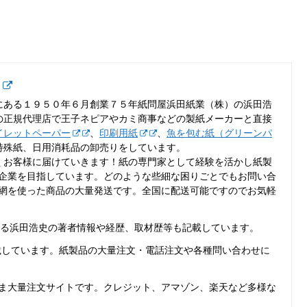
史
にある１９５０年６月創業７５年紙問屋浜田紙業（株）の浜田浩
の正規代理店で王子ネピアやカミ商事などの製紙メーカーと直接
イレットペーパー
、
印刷用紙
、
魚を包む紙（グリーンパ
特殊紙、日用消耗品の卸売りをしています。
くお客様に届けていきます！紙の専門家として経験を活かし紙製
企業を目指しています。どのような些細な困りごとでもお問い合
網を使った商品の大量発送です。全国に配送可能ですのでお気軽
ある浜田浩史の著者情報や経歴、取材歴等も記載しています。
載しています。紙製品の大量注文・電話注文や各種問い合わせに
ま大量注文サイトです。クレジット、アマゾン、楽天など多様な