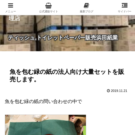
紙（家庭紙・包装紙・印刷用紙など）の総合代
メニュー
公式通販サイト
最新ブログ
サイドバー
理店
ティッシュ,トイレットペーパー販売浜田紙業
魚を包む緑の紙の法人向け大量セットを販
売します。
2019.11.21
魚を包む緑の紙の問い合わせの中で