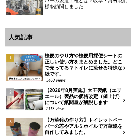
パーの製造工程とは？岐阜・河村製紙
様を訪問しました
人気記事
検便のやり方や検便用採便シートの
正しい使い方をまとめました。どこ
で売ってる？トイレに流せる特殊な
紙です。
3463 views
【2026年8月実施】大王製紙（エリ
エール）製品の価格改定（値上げ）
について紙問屋が解説します
2113 views
【万華鏡の作り方】トイレットペー
パーの芯やアルミホイルで万華鏡を
自作してみました。