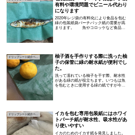
有料や環境問題でビニール代わり
になります
2020年レジ袋の有料化により食品を包む
緑の包装紙袋パーチパック紙の需要が高
まります。 魚やコロッケなど食品を
包む用途でパーチパック袋のような紙の
包装紙の需要が高まりそうです。パーチ
パックペーパーは魚を包む緑の紙を弊社
で加工した商品です。...
柚子酒を手作りする際に洗った柚
ドリップシート紹介ページ
子の保管に緑の耐水紙が便利でし
た。
洗って濡れている柚子を干す際、耐水性
がある緑の紙が役立ちます。いつもは魚
を包むときに使用する緑の紙ですが今回
はお酒を作る際に使用できることがわか
りました。（果物を洗って干すときです
が）魚を包むときに必須の包装紙です。
今回は洗った柚子を干す包...
イカを包む専用包装紙にはホワイ
ドリップシート紹介ページ
トパーチ紙が耐水性、吸水性があ
り使いやすい
イカのためのイカす紙を発見しました。