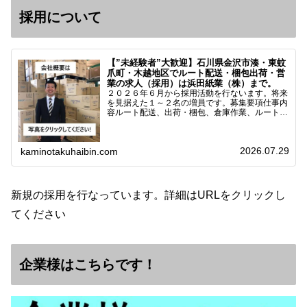
採用について
【”未経験者”大歓迎】石川県金沢市湊・東蚊
爪町・木越地区でルート配送・梱包出荷・営
業の求人（採用）は浜田紙業（株）まで。
２０２６年６月から採用活動を行ないます。将来
を見据えた１～２名の増員です。募集要項仕事内
容ルート配送、出荷・梱包、倉庫作業、ルート営
業など※ノルマなし。既存顧客との関係性を重視
しています。対象18歳～38歳（長期キャリア形
成のため）／ 高卒…
2026.07.29
kaminotakuhaibin.com
新規の採用を行なっています。詳細はURLをクリックし
てください
企業様はこちらです！