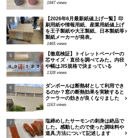
1947 views
【2026年6月最新紙値上げ一覧】印
刷用紙や情報用紙、産業用紙値上げ
を王子製紙や大王製紙、日本製紙等
製紙メーカーが発表。
1465 views
【徹底検証】トイレットペーパーの
芯サイズ・直径を調べてみた。内径
や幅はJIS規格で決まっている
1328 views
ダンボールは断熱材として利用でき
るのか？窓の断熱効果を実験すると
クーラーの効きが良くなりました
1163 views
塩締めしたサーモンの刺身は絶品で
した。感動したので使った調味料や
道具,方法について記述します