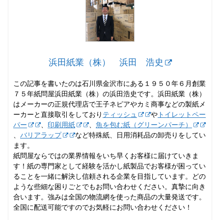
浜田紙業（株） 浜田 浩史
この記事を書いたのは石川県金沢市にある１９５０年６月創業
７５年紙問屋浜田紙業（株）の浜田浩史です。浜田紙業（株）
はメーカーの正規代理店で王子ネピアやカミ商事などの製紙メ
ーカーと直接取引をしており
ティッシュ
や
トイレットペー
パー
、
印刷用紙
、
魚を包む紙（グリーンパーチ）
、
バリアラップ
など特殊紙、日用消耗品の卸売りをしてい
ます。
紙問屋ならではの業界情報をいち早くお客様に届けていきま
す！紙の専門家として経験を活かし紙製品でお客様が困ってい
ることを一緒に解決し信頼される企業を目指しています。どの
ような些細な困りごとでもお問い合わせください。真摯に向き
合います。強みは全国の物流網を使った商品の大量発送です。
全国に配送可能ですのでお気軽にお問い合わせください！