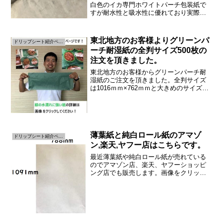
白色のイカ専門ホワイトパーチ包装紙で
すが耐水性と吸水性に優れており実際に
使用してみたところ驚くほど使い勝手の
良い紙だということが分かりました。イ
カをキッチンペーパーやペーパータオル
東北地方のお客様よりグリーンパ
ドリップシート紹介ページ
で包んだ時にこんなことあ...
ーチ耐湿紙の全判サイズ500枚の
注文を頂きました。
東北地方のお客様からグリーンパーチ耐
湿紙のご注文を頂きました。全判サイズ
は1016ｍｍ×762ｍｍと大きめのサイズで
す。魚関連のお客様で魚の腸に詰めるこ
ともあるそうです。電話での注文も承っ
ておりますでのお気軽にお問い合わせく
ださい！
薄葉紙と純白ロール紙のアマゾ
ドリップシート紹介ページ
ン,楽天,ヤフー店はこちらです。
最近薄葉紙や純白ロール紙が売れている
のでアマゾン店、楽天、ヤフーショッピ
ング店でも販売します。画像をクリック
すると販売サイトへ移動します。薄葉紙
のアマゾン店画像をクリックすると弊社
のアマゾン店に移動します。純白ロール
紙のアマゾン店アマゾン店...