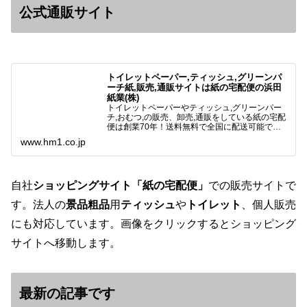
公式通販サイト
トイレットペーパー,ティッシュ,グリーンパ
ーチ紙,販売,通販サイトは紙の宅配便の浜田
紙業(株)
トイレットペーパーやティッシュ,グリーンパー
チ,おむつ,の販売、卸売,通販をしている紙の宅配
便は創業70年！送料無料で全国に配送可能で
す。アマゾンペイやクレジット決済各種対応して
www.hm1.co.jp
います。歴史のある紙問屋の経験を生かしてお客
様と歩んでまいりま…
自社
ショッピングサイト「紙の宅配便」
での販売サイトで
す。法人の
景品粗品
用
ティッシュ
や
トイレット
、個人販売
にも対応しています。画像をクリックするとショッピング
サイトへ移動します。
最新の記事です