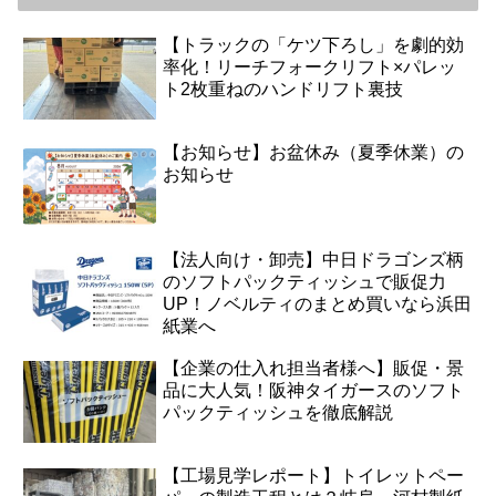
【トラックの「ケツ下ろし」を劇的効
率化！リーチフォークリフト×パレッ
ト2枚重ねのハンドリフト裏技
【お知らせ】お盆休み（夏季休業）の
お知らせ
【法人向け・卸売】中日ドラゴンズ柄
のソフトパックティッシュで販促力
UP！ノベルティのまとめ買いなら浜田
紙業へ
【企業の仕入れ担当者様へ】販促・景
品に大人気！阪神タイガースのソフト
パックティッシュを徹底解説
【工場見学レポート】トイレットペー