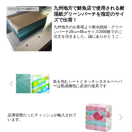
九州地方で鮮魚店で使用される耐
ドリップシート紹介ページ
湿紙グリーンパーチを指定のサイ
ズで出荷！
九州地方のお客様より耐水紙緑・グリー
ンパーチ28㎝×48㎝サイズ2000枚でのご
注文を頂きました。誠にありがとうござ
います。グリーンパーチ紙とは？浜田紙
業在庫品のため注文後→断裁即日発送し
ました！在庫品はなるべく当日中に発送
しお客様の元へ少...
魚を包むシートとキッチンタオルペーパ
ーは熟成梱包に必須の道具です
品薄状態だったティッシュが輸入されて
います。