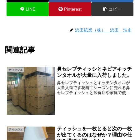
LINE
Pinterest
コピー
浜田紙業（株） 浜田 浩史
関連記事
鼻セレブティッシとネピアキッチ
ティッシュ
ンタオルが大量に入荷しました。
鼻セレブティッシュとキッチンタオルが
大量入荷です花粉症シーズンに売れる鼻
セレブティッシュと飲食店や家庭で使用
するネピアキッチンタオルが大量に入荷
しました。鼻セレブティッシュについて
鼻セレブティッシュですが２月～４月に
かけて花粉症シーズンとい...
ティッシュを一枚とると次の一枚
ティッシュ
が出てくるのはなぜか？理由や仕