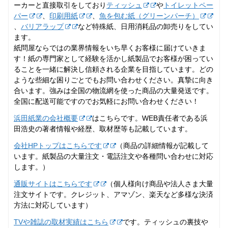
ーカーと直接取引をしており
ティッシュ
や
トイレットペー
パー
、
印刷用紙
、
魚を包む紙（グリーンパーチ）
、
バリアラップ
など特殊紙、日用消耗品の卸売りをしてい
ます。
紙問屋ならではの業界情報をいち早くお客様に届けていきま
す！紙の専門家として経験を活かし紙製品でお客様が困ってい
ることを一緒に解決し信頼される企業を目指しています。どの
ような些細な困りごとでもお問い合わせください。真摯に向き
合います。強みは全国の物流網を使った商品の大量発送です。
全国に配送可能ですのでお気軽にお問い合わせください！
浜田紙業の会社概要
はこちらです。WEB責任者である浜
田浩史の著者情報や経歴、取材歴等も記載しています。
会社HPトップはこちらです
（商品の詳細情報が記載して
います。紙製品の大量注文・電話注文や各種問い合わせに対応
します。）
通販サイトはこちらです
（個人様向け商品や法人さま大量
注文サイトです。クレジット、アマゾン、楽天など多様な決済
方法に対応しています）
TVや雑誌の取材実績はこちら
です。ティッシュの裏技や