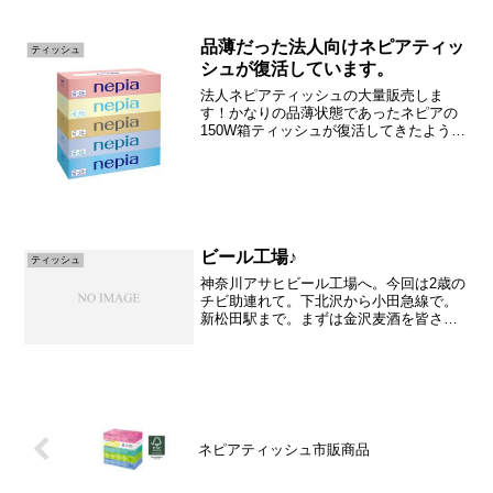
したが改めてＨＰを眺めると...
品薄だった法人向けネピアティッ
ティッシュ
シュが復活しています。
法人ネピアティッシュの大量販売しま
す！かなりの品薄状態であったネピアの
150W箱ティッシュが復活してきたようで
す。先日群馬県の理容店で10ケースの注
文が入りました。理容店は粗品でお客様
にティッシュを配ることが多いようで
す。定期的にティッシュ...
ビール工場♪
ティッシュ
神奈川アサヒビール工場へ。今回は2歳の
チビ助連れて。下北沢から小田急線で。
新松田駅まで。まずは金沢麦酒を皆さん
にプレゼント。同級生が社長！いざ見
学！息子がハッスルしてて見学ところじ
ゃない。説明のお姉さんすいません。い
ざ試飲。くー出来立てビー...
ネピアティッシュ市販商品