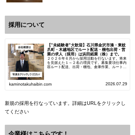
採用について
【”未経験者”大歓迎】石川県金沢市湊・東蚊
爪町・木越地区でルート配送・梱包出荷・営
業の求人（採用）は浜田紙業（株）まで。
２０２６年６月から採用活動を行ないます。将来
を見据えた１～２名の増員です。募集要項仕事内
容ルート配送、出荷・梱包、倉庫作業、ルート営
業など※ノルマなし。既存顧客との関係性を重視
しています。対象18歳～38歳（長期キャリア形
成のため）／ 高卒…
2026.07.29
kaminotakuhaibin.com
新規の採用を行なっています。詳細はURLをクリックし
てください
企業様はこちらです！