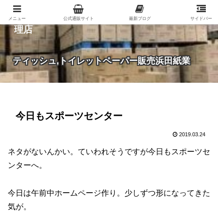
紙（家庭紙・包装紙・印刷用紙など）の総合代
メニュー
公式通販サイト
最新ブログ
サイドバー
理店
ティッシュ,トイレットペーパー販売浜田紙業
今日もスポーツセンター
2019.03.24
ネタがないんかい。ていわれそうですが今日もスポーツセ
ンターへ。
今日は午前中ホームページ作り。少しずつ形になってきた
気が。