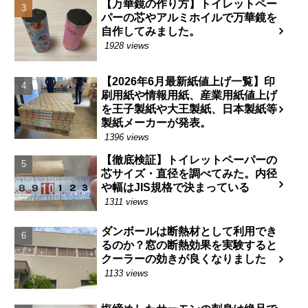
【万華鏡の作り方】トイレットペー
パーの芯やアルミホイルで万華鏡を
自作してみました。
1928 views
【2026年6月最新紙値上げ一覧】印
刷用紙や情報用紙、産業用紙値上げ
を王子製紙や大王製紙、日本製紙等
製紙メーカーが発表。
1396 views
【徹底検証】トイレットペーパーの
芯サイズ・直径を調べてみた。内径
や幅はJIS規格で決まっている
1311 views
ダンボールは断熱材として利用でき
るのか？窓の断熱効果を実験すると
クーラーの効きが良くなりました
1133 views