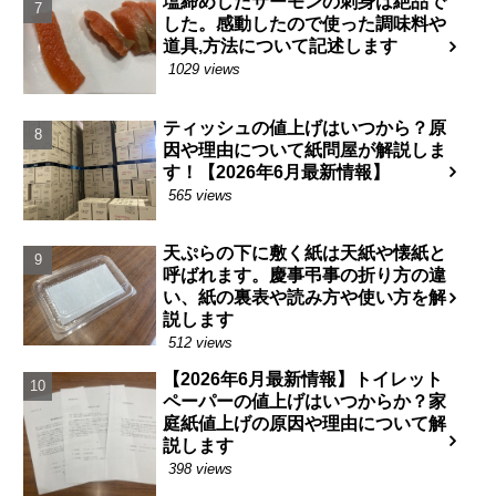
塩締めしたサーモンの刺身は絶品で
した。感動したので使った調味料や
道具,方法について記述します
1029 views
ティッシュの値上げはいつから？原
因や理由について紙問屋が解説しま
す！【2026年6月最新情報】
565 views
天ぷらの下に敷く紙は天紙や懐紙と
呼ばれます。慶事弔事の折り方の違
い、紙の裏表や読み方や使い方を解
説します
512 views
【2026年6月最新情報】トイレット
ペーパーの値上げはいつからか？家
庭紙値上げの原因や理由について解
説します
398 views