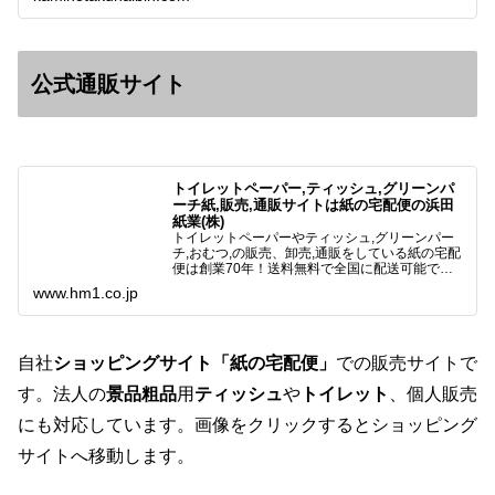
公式通販サイト
トイレットペーパー,ティッシュ,グリーンパ
ーチ紙,販売,通販サイトは紙の宅配便の浜田
紙業(株)
トイレットペーパーやティッシュ,グリーンパー
チ,おむつ,の販売、卸売,通販をしている紙の宅配
便は創業70年！送料無料で全国に配送可能で
す。アマゾンペイやクレジット決済各種対応して
www.hm1.co.jp
います。歴史のある紙問屋の経験を生かしてお客
様と歩んでまいりま…
自社
ショッピングサイト「紙の宅配便」
での販売サイトで
す。法人の
景品粗品
用
ティッシュ
や
トイレット
、個人販売
にも対応しています。画像をクリックするとショッピング
サイトへ移動します。