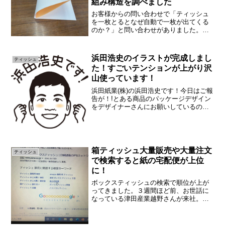
組み構造を調べました
お客様からの問い合わせで「ティッシュ
を一枚とるとなぜ自動で一枚が出てくる
のか？」と問い合わせがありました。実
はティッシュは半分折になっており折り
重なるようにして箱に入っているので
す。どういうことだ？と思う方もいるの
浜田浩史のイラストが完成しまし
ティッシュ
で実際に写真で説明しながら...
た！すごいテンションが上がり沢
山使っています！
浜田紙業(株)の浜田浩史です！今日はご報
告が！!とある商品のパッケージデザイン
をデザイナーさんにお願いしているので
すがなんと私のイラストを作ってくれま
した。すごいですね！なんか照れるんで
すけど。笑そういえばホクロがあったこ
とをすっかり忘れて...
箱ティッシュ大量販売や大量注文
ティッシュ
で検索すると紙の宅配便が上位
に！
ボックスティッシュの検索で順位が上が
ってきました。３週間ほど前、お世話に
なっている津田産業越野さんが来社。
「浜田君ティッシュ大量販売注文などお
客さん視点で語句を入れよう！」と助言
を。浜田紙業は大量注文に対応していま