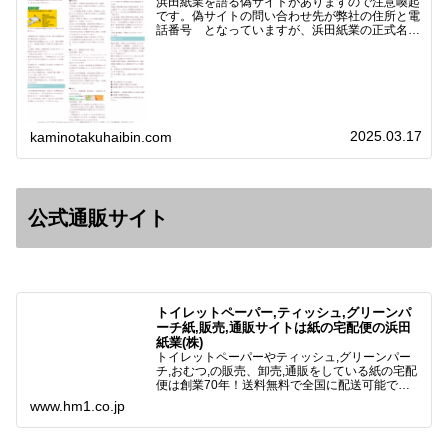
浜田紙業を語る偽サイトがありますので注意喚起
です。偽サイトの問い合わせ先が弊社の住所と電
話番号 となっていますが、浜田紙業の正式名称
は 浜田紙業株式会社 サイト運営者 浜田浩史
になっています。本日問い合わせで「お金を振り
込んだのに商品が届い…
2025.03.17
kaminotakuhaibin.com
公式通販サイト
トイレットペーパー,ティッシュ,グリーンパ
ーチ紙,販売,通販サイトは紙の宅配便の浜田
紙業(株)
トイレットペーパーやティッシュ,グリーンパー
チ,おむつ,の販売、卸売,通販をしている紙の宅配
便は創業70年！送料無料で全国に配送可能で
す。アマゾンペイやクレジット決済各種対応して
www.hm1.co.jp
います。歴史のある紙問屋の経験を生かしてお客
様と歩んでまいりま…