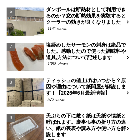
ダンボールは断熱材として利用でき
るのか？窓の断熱効果を実験すると
クーラーの効きが良くなりました
1141 views
塩締めしたサーモンの刺身は絶品で
した。感動したので使った調味料や
道具,方法について記述します
1058 views
ティッシュの値上げはいつから？原
因や理由について紙問屋が解説しま
す！【2026年6月最新情報】
572 views
天ぷらの下に敷く紙は天紙や懐紙と
呼ばれます。慶事弔事の折り方の違
い、紙の裏表や読み方や使い方を解
説します