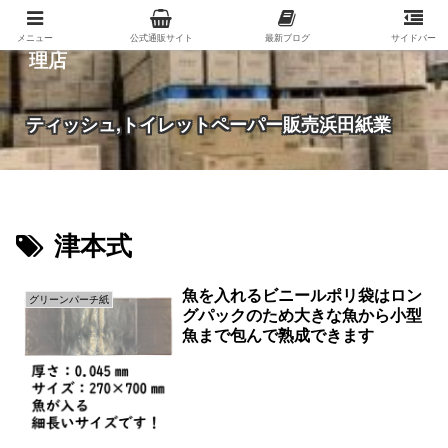
紙（家庭紙・包装紙・印刷用紙など）の総合代
メニュー
公式通販サイト
最新ブログ
サイドバー
理店
ティッシュ,トイレットペーパー販売浜田紙業
津本式
魚を入れるビニールポリ袋はロン
グリーンパーチ紙
グパックのため大きな魚から小型
魚まで包んで熟成できます