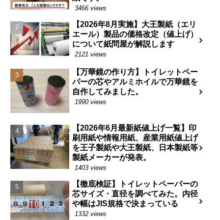
3466 views
【2026年8月実施】大王製紙（エリ
エール）製品の価格改定（値上げ）
について紙問屋が解説します
2121 views
【万華鏡の作り方】トイレットペー
パーの芯やアルミホイルで万華鏡を
自作してみました。
1990 views
【2026年6月最新紙値上げ一覧】印
刷用紙や情報用紙、産業用紙値上げ
を王子製紙や大王製紙、日本製紙等
製紙メーカーが発表。
1403 views
【徹底検証】トイレットペーパーの
芯サイズ・直径を調べてみた。内径
や幅はJIS規格で決まっている
1332 views