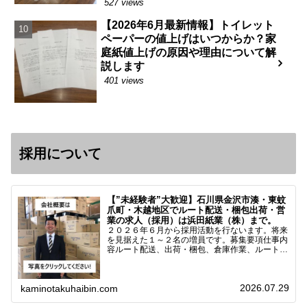
527 views
【2026年6月最新情報】トイレット
ペーパーの値上げはいつからか？家
庭紙値上げの原因や理由について解
説します
401 views
採用について
【”未経験者”大歓迎】石川県金沢市湊・東蚊
爪町・木越地区でルート配送・梱包出荷・営
業の求人（採用）は浜田紙業（株）まで。
２０２６年６月から採用活動を行ないます。将来
を見据えた１～２名の増員です。募集要項仕事内
容ルート配送、出荷・梱包、倉庫作業、ルート営
業など※ノルマなし。既存顧客との関係性を重視
しています。対象18歳～38歳（長期キャリア形
成のため）／ 高卒…
2026.07.29
kaminotakuhaibin.com