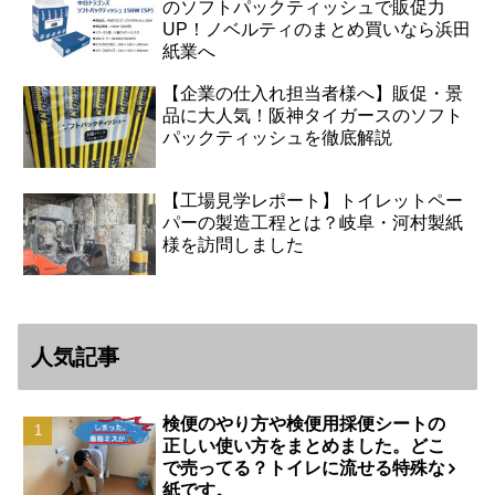
のソフトパックティッシュで販促力
UP！ノベルティのまとめ買いなら浜田
紙業へ
【企業の仕入れ担当者様へ】販促・景
品に大人気！阪神タイガースのソフト
パックティッシュを徹底解説
【工場見学レポート】トイレットペー
パーの製造工程とは？岐阜・河村製紙
様を訪問しました
人気記事
検便のやり方や検便用採便シートの
正しい使い方をまとめました。どこ
で売ってる？トイレに流せる特殊な
紙です。