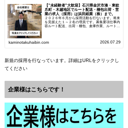
【”未経験者”大歓迎】石川県金沢市湊・東蚊
爪町・木越地区でルート配送・梱包出荷・営
業の求人（採用）は浜田紙業（株）まで。
２０２６年６月から採用活動を行ないます。将来
を見据えた１～２名の増員です。募集要項仕事内
容ルート配送、出荷・梱包、倉庫作業、ルート営
業など※ノルマなし。既存顧客との関係性を重視
しています。対象18歳～38歳（長期キャリア形
成のため）／ 高卒…
2026.07.29
kaminotakuhaibin.com
新規の採用を行なっています。詳細はURLをクリックし
てください
企業様はこちらです！