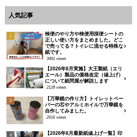
人気記事
検便のやり方や検便用採便シートの
正しい使い方をまとめました。どこ
で売ってる？トイレに流せる特殊な
紙です。
3491 views
【2026年8月実施】大王製紙（エリ
エール）製品の価格改定（値上げ）
について紙問屋が解説します
2128 views
【万華鏡の作り方】トイレットペー
パーの芯やアルミホイルで万華鏡を
自作してみました。
2016 views
【2026年6月最新紙値上げ一覧】印