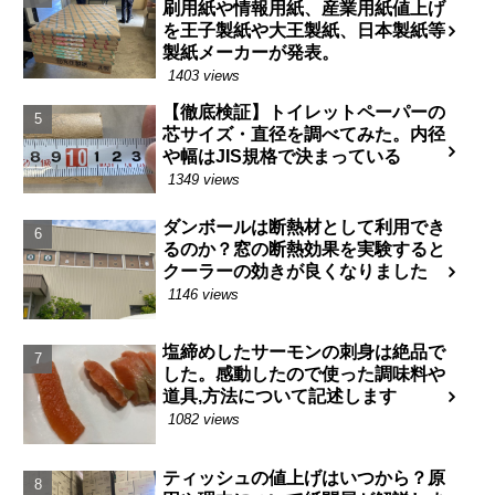
刷用紙や情報用紙、産業用紙値上げ
を王子製紙や大王製紙、日本製紙等
製紙メーカーが発表。
1403 views
【徹底検証】トイレットペーパーの
芯サイズ・直径を調べてみた。内径
や幅はJIS規格で決まっている
1349 views
ダンボールは断熱材として利用でき
るのか？窓の断熱効果を実験すると
クーラーの効きが良くなりました
1146 views
塩締めしたサーモンの刺身は絶品で
した。感動したので使った調味料や
道具,方法について記述します
1082 views
ティッシュの値上げはいつから？原