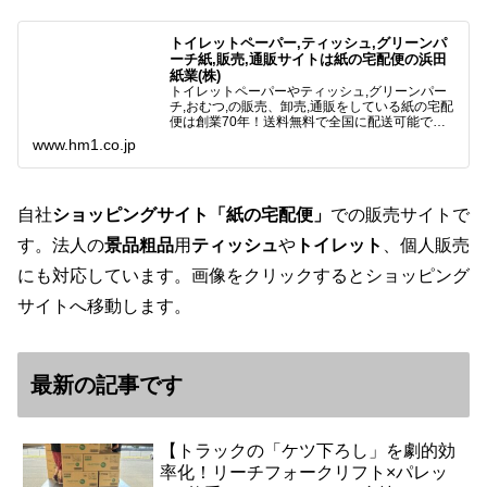
トイレットペーパー,ティッシュ,グリーンパ
ーチ紙,販売,通販サイトは紙の宅配便の浜田
紙業(株)
トイレットペーパーやティッシュ,グリーンパー
チ,おむつ,の販売、卸売,通販をしている紙の宅配
便は創業70年！送料無料で全国に配送可能で
す。アマゾンペイやクレジット決済各種対応して
www.hm1.co.jp
います。歴史のある紙問屋の経験を生かしてお客
様と歩んでまいりま…
自社
ショッピングサイト「紙の宅配便」
での販売サイトで
す。法人の
景品粗品
用
ティッシュ
や
トイレット
、個人販売
にも対応しています。画像をクリックするとショッピング
サイトへ移動します。
最新の記事です
【トラックの「ケツ下ろし」を劇的効
率化！リーチフォークリフト×パレッ