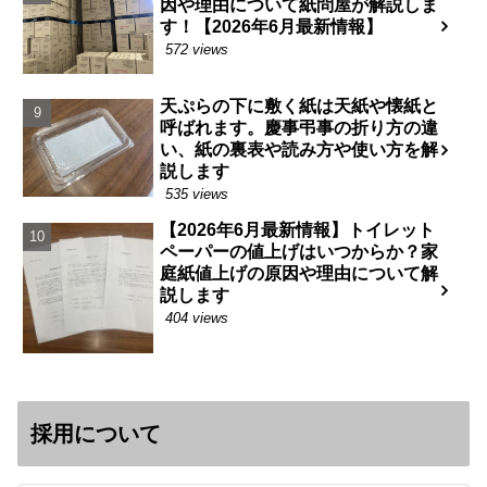
因や理由について紙問屋が解説しま
す！【2026年6月最新情報】
572 views
天ぷらの下に敷く紙は天紙や懐紙と
呼ばれます。慶事弔事の折り方の違
い、紙の裏表や読み方や使い方を解
説します
535 views
【2026年6月最新情報】トイレット
ペーパーの値上げはいつからか？家
庭紙値上げの原因や理由について解
説します
404 views
採用について