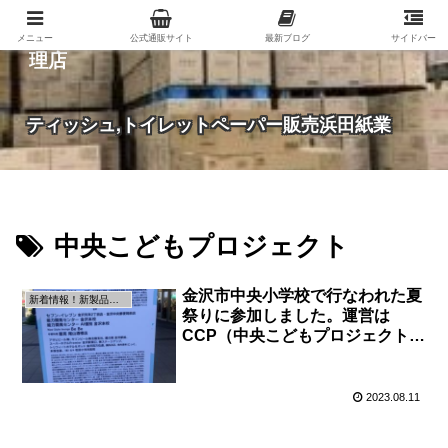
紙（家庭紙・包装紙・印刷用紙など）の総合代
メニュー
公式通販サイト
最新ブログ
サイドバー
理店
ティッシュ,トイレットペーパー販売浜田紙業
中央こどもプロジェクト
金沢市中央小学校で行なわれた夏
新着情報！新製品の情報です！
祭りに参加しました。運営は
CCP（中央こどもプロジェクト）
さんで大賑わいでした
2023.08.11