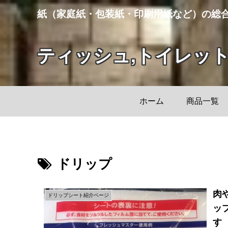
紙（家庭紙・包装紙・印刷用紙など）の総
ティッシュ,トイレッ
ホーム
商品一覧
ドリップ
肉
ドリップシート紹介ページ
ッ
す