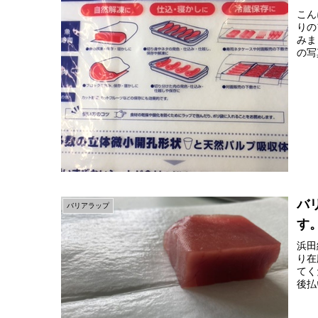
こん
りの
みま
の写
バ
バリアラップ
す
浜田
り在
てく
後払