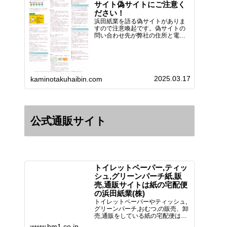
サイト偽サイトにご注意く
ださい！
浜田紙業を語る偽サイトがありま
すので注意喚起です。偽サイトの
問い合わせ先が弊社の住所と電話
番号 となっていますが、浜田紙
業の正式名称は 浜田紙業株式会
社 サイト運営者 浜田浩史にな
っています。本日問い合わせで
「お金を振り込んだのに商品が届
2025.03.17
い…
kaminotakuhaibin.com
公式通販サイト
トイレットペーパー,ティッ
シュ,グリーンパーチ紙,販
売,通販サイトは紙の宅配便
の浜田紙業(株)
トイレットペーパーやティッシュ,
グリーンパーチ,おむつ,の販売、卸
売,通販をしている紙の宅配便は創
業70年！送料無料で全国に配送可
www.hm1.co.jp