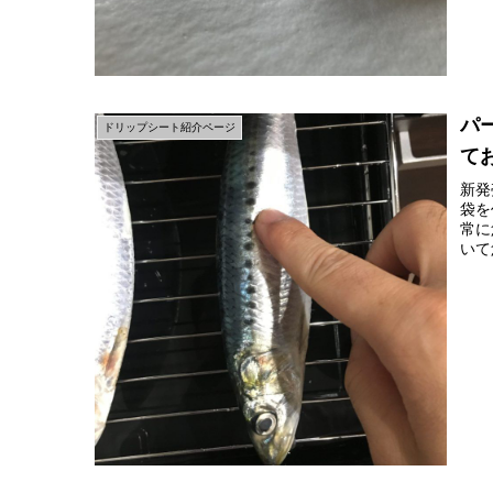
パ
ドリップシート紹介ページ
て
新発
袋を
常に
いて