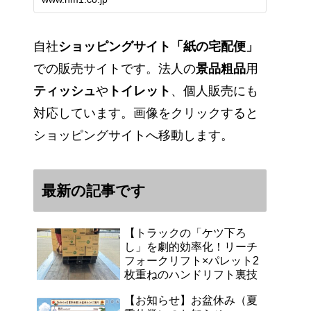
能です。アマゾンペイやクレジッ
ト決済各種対応しています。歴史
のある紙問屋の経験を生かしてお
客様と歩んでまいりま…
自社
ショッピングサイト「紙の宅配便」
での販売サイトです。法人の
景品粗品
用
ティッシュ
や
トイレット
、個人販売にも
対応しています。画像をクリックすると
ショッピングサイトへ移動します。
最新の記事です
【トラックの「ケツ下ろ
し」を劇的効率化！リーチ
フォークリフト×パレット2
枚重ねのハンドリフト裏技
【お知らせ】お盆休み（夏