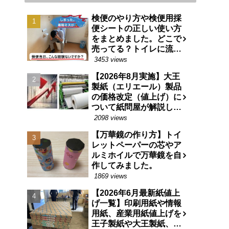
検便のやり方や検便用採
便シートの正しい使い方
をまとめました。どこで
売ってる？トイレに流せ
る特殊な紙です。
3453 views
【2026年8月実施】大王
製紙（エリエール）製品
の価格改定（値上げ）に
ついて紙問屋が解説しま
す
2098 views
【万華鏡の作り方】トイ
レットペーパーの芯やア
ルミホイルで万華鏡を自
作してみました。
1869 views
【2026年6月最新紙値上
げ一覧】印刷用紙や情報
用紙、産業用紙値上げを
王子製紙や大王製紙、日