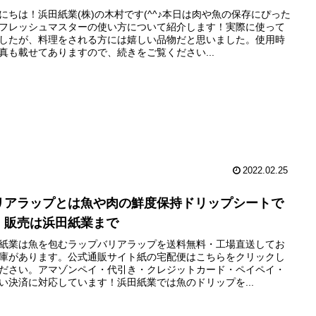
にちは！浜田紙業(株)の木村です(^^♪本日は肉や魚の保存にぴった
フレッシュマスターの使い方について紹介します！実際に使って
したが、料理をされる方には嬉しい品物だと思いました。使用時
真も載せてありますので、続きをご覧ください...
2022.02.25
リアラップとは魚や肉の鮮度保持ドリップシートで
。販売は浜田紙業まで
紙業は魚を包むラップバリアラップを送料無料・工場直送してお
庫があります。公式通販サイト紙の宅配便はこちらをクリックし
ださい。アマゾンペイ・代引き・クレジットカード・ペイペイ・
い決済に対応しています！浜田紙業では魚のドリップを...