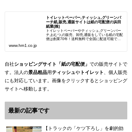
トイレットペーパー,ティッシュ,グリーンパ
ーチ紙,販売,通販サイトは紙の宅配便の浜田
紙業(株)
トイレットペーパーやティッシュ,グリーンパー
チ,おむつ,の販売、卸売,通販をしている紙の宅配
便は創業70年！送料無料で全国に配送可能で
す。アマゾンペイやクレジット決済各種対応して
www.hm1.co.jp
います。歴史のある紙問屋の経験を生かしてお客
様と歩んでまいりま…
自社
ショッピングサイト「紙の宅配便」
での販売サイトで
す。法人の
景品粗品
用
ティッシュ
や
トイレット
、個人販売
にも対応しています。画像をクリックするとショッピング
サイトへ移動します。
最新の記事です
【トラックの「ケツ下ろし」を劇的効