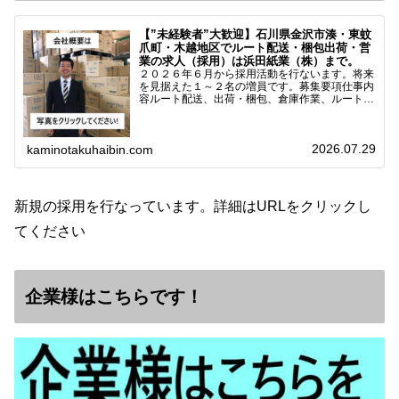
【”未経験者”大歓迎】石川県金沢市湊・東蚊
爪町・木越地区でルート配送・梱包出荷・営
業の求人（採用）は浜田紙業（株）まで。
２０２６年６月から採用活動を行ないます。将来
を見据えた１～２名の増員です。募集要項仕事内
容ルート配送、出荷・梱包、倉庫作業、ルート営
業など※ノルマなし。既存顧客との関係性を重視
しています。対象18歳～38歳（長期キャリア形
成のため）／ 高卒…
2026.07.29
kaminotakuhaibin.com
新規の採用を行なっています。詳細はURLをクリックし
てください
企業様はこちらです！