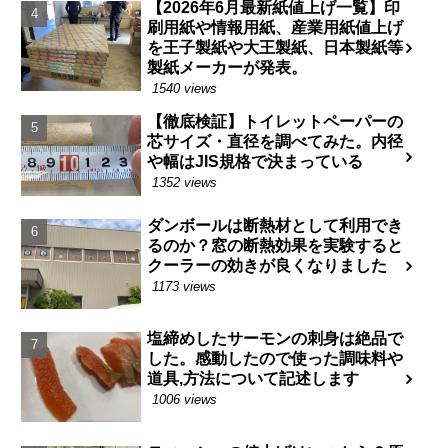
【2026年6月最新紙値上げ一覧】印
刷用紙や情報用紙、産業用紙値上げ
を王子製紙や大王製紙、日本製紙等
製紙メーカーが発表。
1540 views
【徹底検証】トイレットペーパーの
芯サイズ・直径を調べてみた。内径
や幅はJIS規格で決まっている
1352 views
ダンボールは断熱材として利用でき
るのか？窓の断熱効果を実験すると
クーラーの効きが良くなりました
1173 views
塩締めしたサーモンの刺身は絶品で
した。感動したので使った調味料や
道具,方法について記述します
1006 views