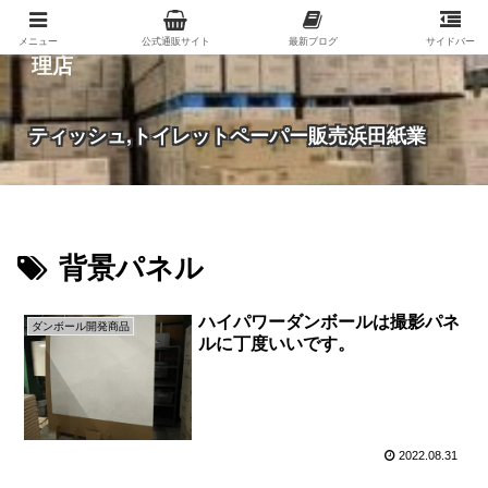
紙（家庭紙・包装紙・印刷用紙など）の総合代
メニュー
公式通販サイト
最新ブログ
サイドバー
理店
ティッシュ,トイレットペーパー販売浜田紙業
背景パネル
ハイパワーダンボールは撮影パネ
ダンボール開発商品
ルに丁度いいです。
2022.08.31