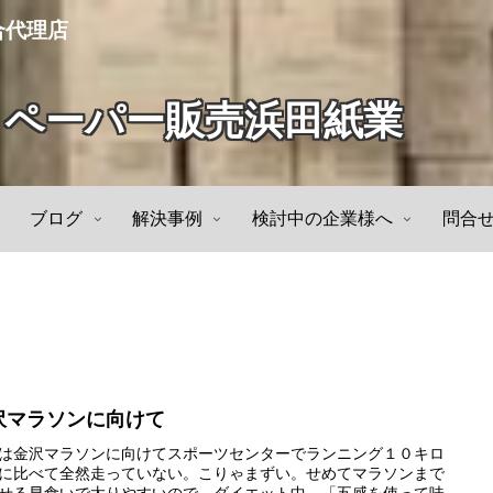
合代理店
トペーパー販売浜田紙業
ブログ
解決事例
検討中の企業様へ
問合
沢マラソンに向けて
は金沢マラソンに向けてスポーツセンターでランニング１０キロ
に比べて全然走っていない。こりゃまずい。せめてマラソンまで
せる早食いで太りやすいので、ダイエット中。「五感を使って味