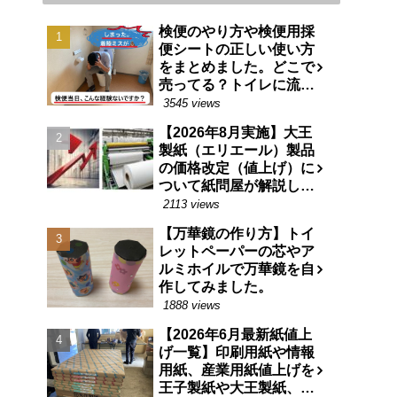
検便のやり方や検便用採
便シートの正しい使い方
をまとめました。どこで
売ってる？トイレに流せ
る特殊な紙です。
3545 views
【2026年8月実施】大王
製紙（エリエール）製品
の価格改定（値上げ）に
ついて紙問屋が解説しま
す
2113 views
【万華鏡の作り方】トイ
レットペーパーの芯やア
ルミホイルで万華鏡を自
作してみました。
1888 views
【2026年6月最新紙値上
げ一覧】印刷用紙や情報
用紙、産業用紙値上げを
王子製紙や大王製紙、日