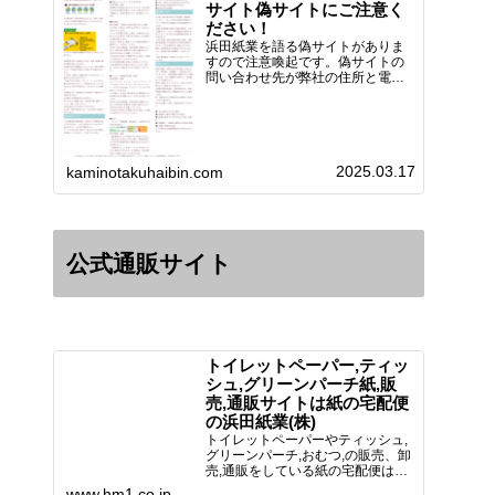
サイト偽サイトにご注意く
ださい！
浜田紙業を語る偽サイトがありま
すので注意喚起です。偽サイトの
問い合わせ先が弊社の住所と電話
番号 となっていますが、浜田紙
業の正式名称は 浜田紙業株式会
社 サイト運営者 浜田浩史にな
っています。本日問い合わせで
「お金を振り込んだのに商品が届
2025.03.17
い…
kaminotakuhaibin.com
公式通販サイト
トイレットペーパー,ティッ
シュ,グリーンパーチ紙,販
売,通販サイトは紙の宅配便
の浜田紙業(株)
トイレットペーパーやティッシュ,
グリーンパーチ,おむつ,の販売、卸
売,通販をしている紙の宅配便は創
業70年！送料無料で全国に配送可
www.hm1.co.jp