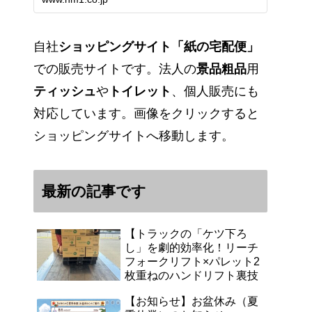
能です。アマゾンペイやクレジッ
ト決済各種対応しています。歴史
のある紙問屋の経験を生かしてお
客様と歩んでまいりま…
自社
ショッピングサイト「紙の宅配便」
での販売サイトです。法人の
景品粗品
用
ティッシュ
や
トイレット
、個人販売にも
対応しています。画像をクリックすると
ショッピングサイトへ移動します。
最新の記事です
【トラックの「ケツ下ろ
し」を劇的効率化！リーチ
フォークリフト×パレット2
枚重ねのハンドリフト裏技
【お知らせ】お盆休み（夏