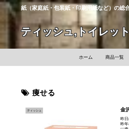
紙（家庭紙・包装紙・印刷用紙など）の総
ティッシュ,トイレッ
ホーム
商品一覧
痩せる
金
ティッシュ
昨日
昨年
に痩