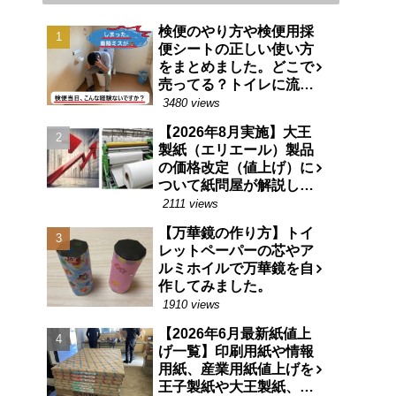
検便のやり方や検便用採
便シートの正しい使い方
をまとめました。どこで
売ってる？トイレに流せ
る特殊な紙です。
3480 views
【2026年8月実施】大王
製紙（エリエール）製品
の価格改定（値上げ）に
ついて紙問屋が解説しま
す
2111 views
【万華鏡の作り方】トイ
レットペーパーの芯やア
ルミホイルで万華鏡を自
作してみました。
1910 views
【2026年6月最新紙値上
げ一覧】印刷用紙や情報
用紙、産業用紙値上げを
王子製紙や大王製紙、日