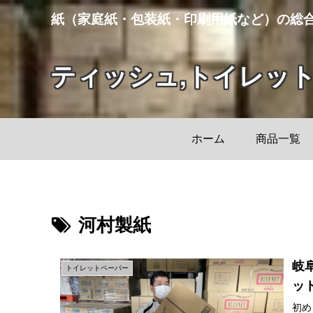
紙（家庭紙・包装紙・印刷用紙など）の総
ティッシュ,トイレッ
ホーム
商品一覧
河村製紙
岐
トイレットペーパー
ッ
初め