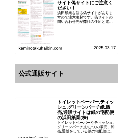
サイト偽サイトにご注意く
ださい！
浜田紙業を語る偽サイトがありま
すので注意喚起です。偽サイトの
問い合わせ先が弊社の住所と電話
番号 となっていますが、浜田紙
業の正式名称は 浜田紙業株式会
社 サイト運営者 浜田浩史にな
っています。本日問い合わせで
「お金を振り込んだのに商品が届
2025.03.17
い…
kaminotakuhaibin.com
公式通販サイト
トイレットペーパー,ティッ
シュ,グリーンパーチ紙,販
売,通販サイトは紙の宅配便
の浜田紙業(株)
トイレットペーパーやティッシュ,
グリーンパーチ,おむつ,の販売、卸
売,通販をしている紙の宅配便は創
業70年！送料無料で全国に配送可
www.hm1.co.jp