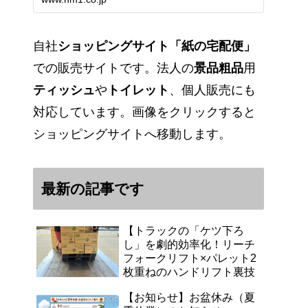
能です。アマゾンペイやクレジッ
ト決済各種対応しています。歴史
のある紙問屋の経験を生かしてお
客様と歩んでまいりま…
自社
ショッピングサイト「紙の宅配便」
での販売サイトです。法人の
景品粗品
用
ティッシュ
や
トイレット
、個人販売にも
対応しています。画像をクリックすると
ショッピングサイトへ移動します。
最新の記事です
【トラックの「ケツ下ろ
し」を劇的効率化！リーチ
フォークリフト×パレット2
枚重ねのハンドリフト裏技
【お知らせ】お盆休み（夏