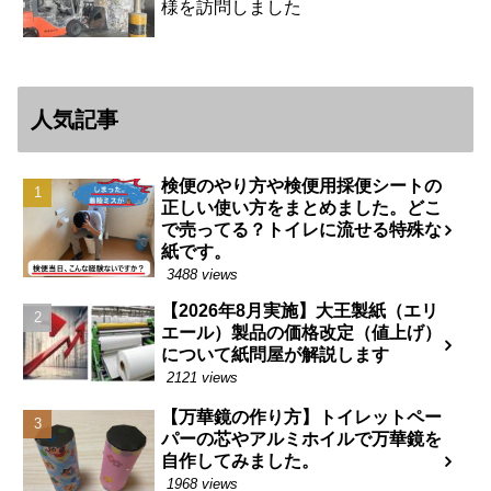
様を訪問しました
人気記事
検便のやり方や検便用採便シートの
正しい使い方をまとめました。どこ
で売ってる？トイレに流せる特殊な
紙です。
3488 views
【2026年8月実施】大王製紙（エリ
エール）製品の価格改定（値上げ）
について紙問屋が解説します
2121 views
【万華鏡の作り方】トイレットペー
パーの芯やアルミホイルで万華鏡を
自作してみました。
1968 views