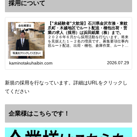
採用について
【”未経験者”大歓迎】石川県金沢市湊・東蚊
爪町・木越地区でルート配送・梱包出荷・営
業の求人（採用）は浜田紙業（株）まで。
２０２６年６月から採用活動を行ないます。将来
を見据えた１～２名の増員です。募集要項仕事内
容ルート配送、出荷・梱包、倉庫作業、ルート営
業など※ノルマなし。既存顧客との関係性を重視
しています。対象18歳～38歳（長期キャリア形
成のため）／ 高卒…
2026.07.29
kaminotakuhaibin.com
新規の採用を行なっています。詳細はURLをクリックし
てください
企業様はこちらです！