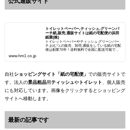
公式通販サイト
トイレットペーパー,ティッシュ,グリーンパ
ーチ紙,販売,通販サイトは紙の宅配便の浜田
紙業(株)
トイレットペーパーやティッシュ,グリーンパー
チ,おむつ,の販売、卸売,通販をしている紙の宅配
便は創業70年！送料無料で全国に配送可能で
す。アマゾンペイやクレジット決済各種対応して
www.hm1.co.jp
います。歴史のある紙問屋の経験を生かしてお客
様と歩んでまいりま…
自社
ショッピングサイト「紙の宅配便」
での販売サイトで
す。法人の
景品粗品
用
ティッシュ
や
トイレット
、個人販売
にも対応しています。画像をクリックするとショッピング
サイトへ移動します。
最新の記事です