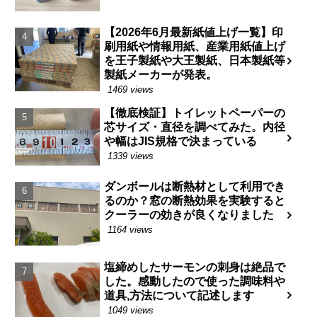
【2026年6月最新紙値上げ一覧】印
刷用紙や情報用紙、産業用紙値上げ
を王子製紙や大王製紙、日本製紙等
製紙メーカーが発表。
1469 views
【徹底検証】トイレットペーパーの
芯サイズ・直径を調べてみた。内径
や幅はJIS規格で決まっている
1339 views
ダンボールは断熱材として利用でき
るのか？窓の断熱効果を実験すると
クーラーの効きが良くなりました
1164 views
塩締めしたサーモンの刺身は絶品で
した。感動したので使った調味料や
道具,方法について記述します
1049 views