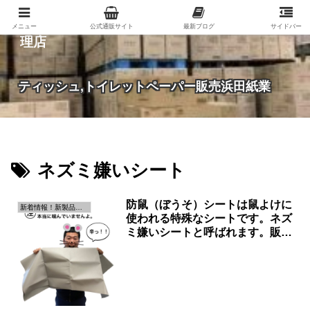
紙（家庭紙・包装紙・印刷用紙など）の総合代
メニュー
公式通販サイト
最新ブログ
サイドバー
理店
ティッシュ,トイレットペーパー販売浜田紙業
ネズミ嫌いシート
防鼠（ぼうそ）シートは鼠よけに
新着情報！新製品の情報です！
使われる特殊なシートです。ネズ
ミ嫌いシートと呼ばれます。販売
は浜田紙業まで