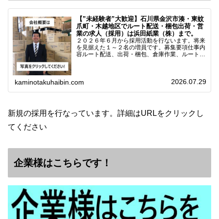
【”未経験者”大歓迎】石川県金沢市湊・東蚊
爪町・木越地区でルート配送・梱包出荷・営
業の求人（採用）は浜田紙業（株）まで。
２０２６年６月から採用活動を行ないます。将来
を見据えた１～２名の増員です。募集要項仕事内
容ルート配送、出荷・梱包、倉庫作業、ルート営
業など※ノルマなし。既存顧客との関係性を重視
しています。対象18歳～38歳（長期キャリア形
成のため）／ 高卒…
2026.07.29
kaminotakuhaibin.com
新規の採用を行なっています。詳細はURLをクリックし
てください
企業様はこちらです！