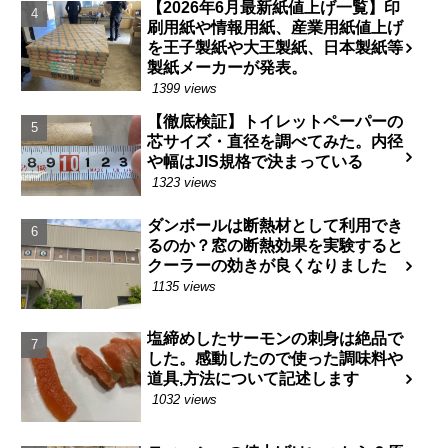
【2026年6月最新紙値上げ一覧】印
刷用紙や情報用紙、産業用紙値上げ
を王子製紙や大王製紙、日本製紙等
製紙メーカーが発表。
1399 views
【徹底検証】トイレットペーパーの
芯サイズ・直径を調べてみた。内径
や幅はJIS規格で決まっている
1323 views
ダンボールは断熱材として利用でき
るのか？窓の断熱効果を実験すると
クーラーの効きが良くなりました
1135 views
塩締めしたサーモンの刺身は絶品で
した。感動したので使った調味料や
道具,方法について記述します
1032 views