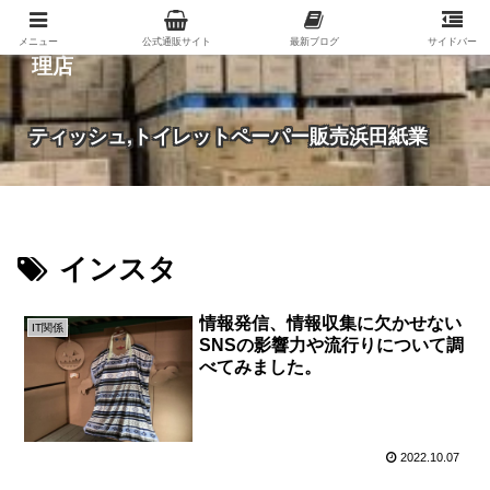
紙（家庭紙・包装紙・印刷用紙など）の総合代
メニュー
公式通販サイト
最新ブログ
サイドバー
理店
ティッシュ,トイレットペーパー販売浜田紙業
インスタ
情報発信、情報収集に欠かせない
IT関係
SNSの影響力や流行りについて調
べてみました。
2022.10.07