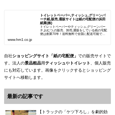
トイレットペーパー,ティッシュ,グリーンパ
ーチ紙,販売,通販サイトは紙の宅配便の浜田
紙業(株)
トイレットペーパーやティッシュ,グリーンパー
チ,おむつ,の販売、卸売,通販をしている紙の宅配
便は創業70年！送料無料で全国に配送可能で
す。アマゾンペイやクレジット決済各種対応して
www.hm1.co.jp
います。歴史のある紙問屋の経験を生かしてお客
様と歩んでまいりま…
自社
ショッピングサイト「紙の宅配便」
での販売サイトで
す。法人の
景品粗品
用
ティッシュ
や
トイレット
、個人販売
にも対応しています。画像をクリックするとショッピング
サイトへ移動します。
最新の記事です
【トラックの「ケツ下ろし」を劇的効