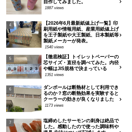
自作してみました。
1887 views
【2026年6月最新紙値上げ一覧】印
刷用紙や情報用紙、産業用紙値上げ
を王子製紙や大王製紙、日本製紙等
製紙メーカーが発表。
1540 views
【徹底検証】トイレットペーパーの
芯サイズ・直径を調べてみた。内径
や幅はJIS規格で決まっている
1351 views
ダンボールは断熱材として利用でき
るのか？窓の断熱効果を実験すると
クーラーの効きが良くなりました
1173 views
塩締めしたサーモンの刺身は絶品で
した。感動したので使った調味料や