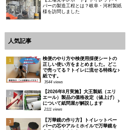
パーの製造工程とは？岐阜・河村製紙
様を訪問しました
人気記事
検便のやり方や検便用採便シートの
正しい使い方をまとめました。どこ
で売ってる？トイレに流せる特殊な
紙です。
3544 views
【2026年8月実施】大王製紙（エリ
エール）製品の価格改定（値上げ）
について紙問屋が解説します
2111 views
【万華鏡の作り方】トイレットペー
パーの芯やアルミホイルで万華鏡を