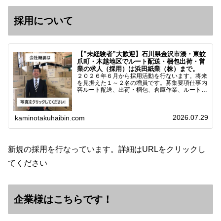
採用について
【”未経験者”大歓迎】石川県金沢市湊・東蚊
爪町・木越地区でルート配送・梱包出荷・営
業の求人（採用）は浜田紙業（株）まで。
２０２６年６月から採用活動を行ないます。将来
を見据えた１～２名の増員です。募集要項仕事内
容ルート配送、出荷・梱包、倉庫作業、ルート営
業など※ノルマなし。既存顧客との関係性を重視
しています。対象18歳～38歳（長期キャリア形
成のため）／ 高卒…
2026.07.29
kaminotakuhaibin.com
新規の採用を行なっています。詳細はURLをクリックし
てください
企業様はこちらです！