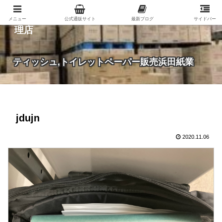
紙（家庭紙・包装紙・印刷用紙など）の総合代
メニュー
公式通販サイト
最新ブログ
サイドバー
理店
ティッシュ,トイレットペーパー販売浜田紙業
jdujn
2020.11.06