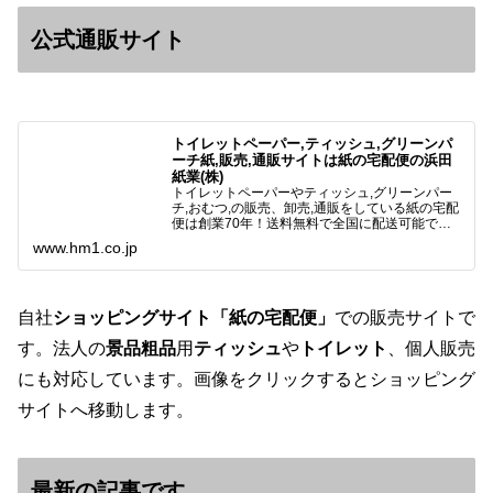
公式通販サイト
トイレットペーパー,ティッシュ,グリーンパ
ーチ紙,販売,通販サイトは紙の宅配便の浜田
紙業(株)
トイレットペーパーやティッシュ,グリーンパー
チ,おむつ,の販売、卸売,通販をしている紙の宅配
便は創業70年！送料無料で全国に配送可能で
す。アマゾンペイやクレジット決済各種対応して
www.hm1.co.jp
います。歴史のある紙問屋の経験を生かしてお客
様と歩んでまいりま…
自社
ショッピングサイト「紙の宅配便」
での販売サイトで
す。法人の
景品粗品
用
ティッシュ
や
トイレット
、個人販売
にも対応しています。画像をクリックするとショッピング
サイトへ移動します。
最新の記事です