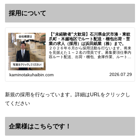
採用について
【”未経験者”大歓迎】石川県金沢市湊・東蚊
爪町・木越地区でルート配送・梱包出荷・営
業の求人（採用）は浜田紙業（株）まで。
２０２６年６月から採用活動を行ないます。将来
を見据えた１～２名の増員です。募集要項仕事内
容ルート配送、出荷・梱包、倉庫作業、ルート営
業など※ノルマなし。既存顧客との関係性を重視
しています。対象18歳～38歳（長期キャリア形
成のため）／ 高卒…
2026.07.29
kaminotakuhaibin.com
新規の採用を行なっています。詳細はURLをクリックし
てください
企業様はこちらです！