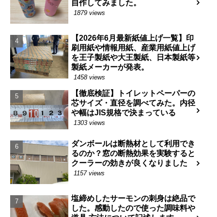
自作してみました。
1879 views
【2026年6月最新紙値上げ一覧】印
刷用紙や情報用紙、産業用紙値上げ
を王子製紙や大王製紙、日本製紙等
製紙メーカーが発表。
1458 views
【徹底検証】トイレットペーパーの
芯サイズ・直径を調べてみた。内径
や幅はJIS規格で決まっている
1303 views
ダンボールは断熱材として利用でき
るのか？窓の断熱効果を実験すると
クーラーの効きが良くなりました
1157 views
塩締めしたサーモンの刺身は絶品で
した。感動したので使った調味料や