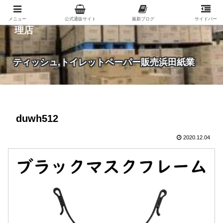
紙（家庭紙・包装紙・印刷用紙など）の総合代
メニュー
公式通販サイト
最新ブログ
サイドバー
理店
ティッシュ,トイレットペーパー販売浜田紙業
duwh512
2020.12.04