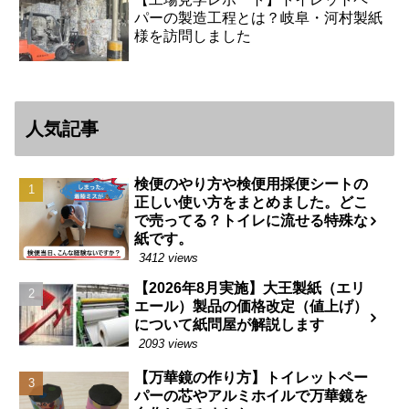
パーの製造工程とは？岐阜・河村製紙
様を訪問しました
人気記事
検便のやり方や検便用採便シートの
正しい使い方をまとめました。どこ
で売ってる？トイレに流せる特殊な
紙です。
3412 views
【2026年8月実施】大王製紙（エリ
エール）製品の価格改定（値上げ）
について紙問屋が解説します
2093 views
【万華鏡の作り方】トイレットペー
パーの芯やアルミホイルで万華鏡を