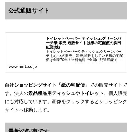
公式通販サイト
トイレットペーパー,ティッシュ,グリーンパ
ーチ紙,販売,通販サイトは紙の宅配便の浜田
紙業(株)
トイレットペーパーやティッシュ,グリーンパー
チ,おむつ,の販売、卸売,通販をしている紙の宅配
便は創業70年！送料無料で全国に配送可能で
す。アマゾンペイやクレジット決済各種対応して
www.hm1.co.jp
います。歴史のある紙問屋の経験を生かしてお客
様と歩んでまいりま…
自社
ショッピングサイト「紙の宅配便」
での販売サイトで
す。法人の
景品粗品
用
ティッシュ
や
トイレット
、個人販売
にも対応しています。画像をクリックするとショッピング
サイトへ移動します。
最新の記事です