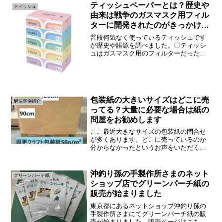
ピングページへ移動します！アマゾン店
ティッシュペーパーとは？歴史や
ティッシュ
はこちらアマゾン店はこちら...
由来は戦争のガスマスク用フィル
ターに開発されたのがきっかけで
す。
普段何気なく使っているティッシュです
が歴史や語源を調べました。〇ティッシ
ュはガスマスク用のフィルターだった？
〇日本にティッシュの歴史は？〇ティッ
シュの消費量は日本が世界一！？など
様々なことが分かったので下記に追記し
ます。ティッシュペーパーの...
包装紙の大きいサイズはどこに売
解決事例紹介
ってる？大量に必要な場合は紙の
問屋をお勧めします
ここ最近大きなサイズの包装紙の問合せ
が多くあります。どこに売っているのか
分からなかったというお声をいただくの
で調べてみました。大きなサイズの包装
紙の販売店一昔前は、街の文具店で販売
しておいて実際に浜田紙業も卸売りをし
沖釣り孫の手製作所さまのネット
グリーンパーチ紙
ていました。ただ、時代の...
ショップ店でグリーンパーチ紙の
販売が始まりました
東京都にあるネットショップ沖釣り孫の
手製作所さまにてグリーンパーチ紙の販
売が始まりました。販売ページはこちら