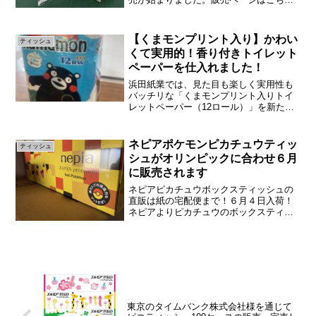
です。そして動画でも紹介しています。
クオリティの高い動画で非常に素晴らし
いですね。すごい嬉しいです。こちらに
【くまモンプリント入り】かわい
ティッシュ
小分けしてあります。沖釣...
くて実用的！香り付きトイレット
ペーパーを仕入れました！
浜田紙業では、見た目も楽しく実用性も
バッチリな「くまモンプリント入りトイ
レットペーパー（12ロール）」を新たに
販売します！トイレットペーパーといえ
ば毎日使う日用品ですが、ちょっとした
デザインや香りが加わるだけで、日常が
ネピアポケモンピカチュウティッ
ティッシュ
ぐっと楽しく、心がほっ...
シュがオリンピックに合わせ６月
に販売されます
ネピアピカチュウボックスティッシュの
直販は紙の宅配便まで！６月４日入荷！
ネピアよりピカチュウのボックスティッ
シュが発売されます。東京オリンピック
の開催に合わせ新発売です！コロナウイ
ルスの影響で東京五輪は延期となりまし
たがピカチュウティッシュ...
東京のタイムバンク株式会社様を通じて