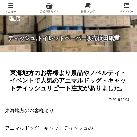
紙（家庭紙・包装紙・印刷用紙など）の総合代
メニュー
公式通販サイト
最新ブログ
サイドバー
理店
ティッシュ,トイレットペーパー販売浜田紙業
東海地方のお客様より景品やノベルティ・
イベントで人気のアニマルドッグ・キャッ
トティッシュリピート注文がありました。
2019.10.03
東海地方のお客様より
アニマルドッグ・キャットティッシュの