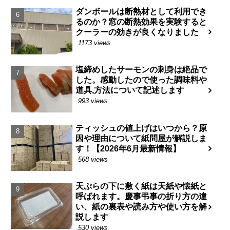
ダンボールは断熱材として利用でき
るのか？窓の断熱効果を実験すると
クーラーの効きが良くなりました
1173 views
塩締めしたサーモンの刺身は絶品で
した。感動したので使った調味料や
道具,方法について記述します
993 views
ティッシュの値上げはいつから？原
因や理由について紙問屋が解説しま
す！【2026年6月最新情報】
568 views
天ぷらの下に敷く紙は天紙や懐紙と
呼ばれます。慶事弔事の折り方の違
い、紙の裏表や読み方や使い方を解
説します
530 views