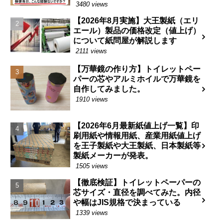
3480 views
【2026年8月実施】大王製紙（エリ
エール）製品の価格改定（値上げ）
について紙問屋が解説します
2111 views
【万華鏡の作り方】トイレットペー
パーの芯やアルミホイルで万華鏡を
自作してみました。
1910 views
【2026年6月最新紙値上げ一覧】印
刷用紙や情報用紙、産業用紙値上げ
を王子製紙や大王製紙、日本製紙等
製紙メーカーが発表。
1505 views
【徹底検証】トイレットペーパーの
芯サイズ・直径を調べてみた。内径
や幅はJIS規格で決まっている
1339 views