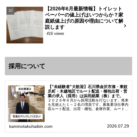
【2026年6月最新情報】トイレット
ペーパーの値上げはいつからか？家
庭紙値上げの原因や理由について解
説します
416 views
採用について
【”未経験者”大歓迎】石川県金沢市湊・東蚊
爪町・木越地区でルート配送・梱包出荷・営
業の求人（採用）は浜田紙業（株）まで。
２０２６年６月から採用活動を行ないます。将来
を見据えた１～２名の増員です。募集要項仕事内
容ルート配送、出荷・梱包、倉庫作業、ルート営
業など※ノルマなし。既存顧客との関係性を重視
しています。対象18歳～38歳（長期キャリア形
成のため）／ 高卒…
2026.07.29
kaminotakuhaibin.com