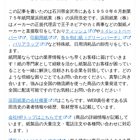
この記事を書いたのは石川県金沢市にある１９５０年６月創業
７５年紙問屋浜田紙業（株）の浜田浩史です。浜田紙業（株）
はメーカーの正規代理店で王子ネピアやカミ商事などの製紙メ
ーカーと直接取引をしており
ティッシュ
や
トイレットペー
パー
、
印刷用紙
、
魚を包む紙（グリーンパーチ）
、
バリアラップ
など特殊紙、日用消耗品の卸売りをしてい
ます。
紙問屋ならではの業界情報をいち早くお客様に届けていきま
す！紙の専門家として経験を活かし紙製品でお客様が困ってい
ることを一緒に解決し信頼される企業を目指しています。どの
ような些細な困りごとでもお問い合わせください。真摯に向き
合います。強みは全国の物流網を使った商品の大量発送です。
全国に配送可能ですのでお気軽にお問い合わせください！
浜田紙業の会社概要
はこちらです。WEB責任者である浜
田浩史の著者情報や経歴、取材歴等も記載しています。
会社HPトップはこちらです
（商品の詳細情報が記載して
います。紙製品の大量注文・電話注文や各種問い合わせに対応
します。）