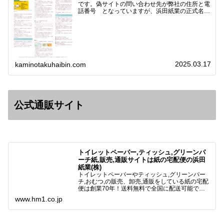
です。偽サイトの問い合わせ先が弊社の住所と電
話番号 となっていますが、浜田紙業の正式名称
は 浜田紙業株式会社 サイト運営者 浜田浩史
になっています。本日問い合わせで「お金を振り
込んだのに商品が届い…
2025.03.17
kaminotakuhaibin.com
公式通販サイト
トイレットペーパー,ティッシュ,グリーンパ
ーチ紙,販売,通販サイトは紙の宅配便の浜田
紙業(株)
トイレットペーパーやティッシュ,グリーンパー
チ,おむつ,の販売、卸売,通販をしている紙の宅配
便は創業70年！送料無料で全国に配送可能で
す。アマゾンペイやクレジット決済各種対応して
www.hm1.co.jp
います。歴史のある紙問屋の経験を生かしてお客
様と歩んでまいりま…