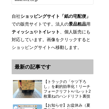
能です。アマゾンペイやクレジッ
ト決済各種対応しています。歴史
のある紙問屋の経験を生かしてお
客様と歩んでまいりま…
自社
ショッピングサイト「紙の宅配便」
での販売サイトです。法人の
景品粗品
用
ティッシュ
や
トイレット
、個人販売にも
対応しています。画像をクリックすると
ショッピングサイトへ移動します。
最新の記事です
【トラックの「ケツ下ろ
し」を劇的効率化！リーチ
フォークリフト×パレット2
枚重ねのハンドリフト裏技
【お知らせ】お盆休み（夏