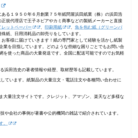
史
にある１９５０年６月創業７５年紙問屋浜田紙業（株）の浜田浩
の正規代理店で王子ネピアやカミ商事などの製紙メーカーと直接
イレットペーパー
、
印刷用紙
、
魚を包む紙（グリーンパ
特殊紙、日用消耗品の卸売りをしています。
くお客様に届けていきます！紙の専門家として経験を活かし紙製
企業を目指しています。どのような些細な困りごとでもお問い合
網を使った商品の大量発送です。全国に配送可能ですのでお気軽
ある浜田浩史の著者情報や経歴、取材歴等も記載しています。
載しています。紙製品の大量注文・電話注文や各種問い合わせに
ま大量注文サイトです。クレジット、アマゾン、楽天など多様な
裏技や会社の事例が著書や公的機関の雑誌で紹介されています。
す。