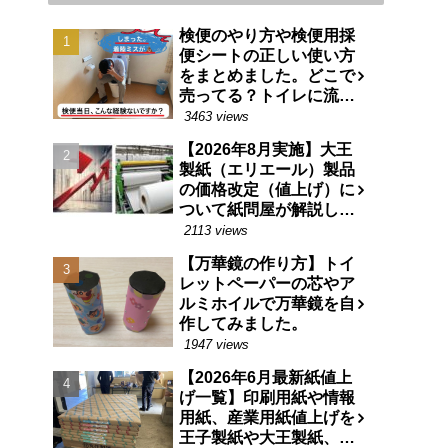
検便のやり方や検便用採
便シートの正しい使い方
をまとめました。どこで
売ってる？トイレに流せ
る特殊な紙です。
3463 views
【2026年8月実施】大王
製紙（エリエール）製品
の価格改定（値上げ）に
ついて紙問屋が解説しま
す
2113 views
【万華鏡の作り方】トイ
レットペーパーの芯やア
ルミホイルで万華鏡を自
作してみました。
1947 views
【2026年6月最新紙値上
げ一覧】印刷用紙や情報
用紙、産業用紙値上げを
王子製紙や大王製紙、日