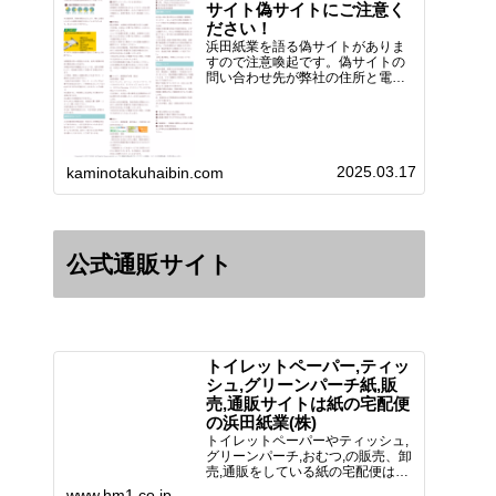
サイト偽サイトにご注意く
ださい！
浜田紙業を語る偽サイトがありま
すので注意喚起です。偽サイトの
問い合わせ先が弊社の住所と電話
番号 となっていますが、浜田紙
業の正式名称は 浜田紙業株式会
社 サイト運営者 浜田浩史にな
っています。本日問い合わせで
「お金を振り込んだのに商品が届
2025.03.17
い…
kaminotakuhaibin.com
公式通販サイト
トイレットペーパー,ティッ
シュ,グリーンパーチ紙,販
売,通販サイトは紙の宅配便
の浜田紙業(株)
トイレットペーパーやティッシュ,
グリーンパーチ,おむつ,の販売、卸
売,通販をしている紙の宅配便は創
業70年！送料無料で全国に配送可
www.hm1.co.jp