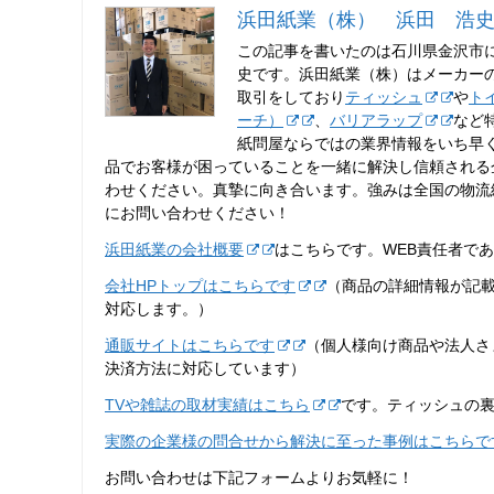
浜田紙業（株） 浜田 浩
この記事を書いたのは石川県金沢市
史です。浜田紙業（株）はメーカー
取引をしており
ティッシュ
や
ト
ーチ）
、
バリアラップ
など
紙問屋ならではの業界情報をいち早
品でお客様が困っていることを一緒に解決し信頼される
わせください。真摯に向き合います。強みは全国の物流
にお問い合わせください！
浜田紙業の会社概要
はこちらです。WEB責任者で
会社HPトップはこちらです
（商品の詳細情報が記
対応します。）
通販サイトはこちらです
（個人様向け商品や法人さ
決済方法に対応しています）
TVや雑誌の取材実績はこちら
です。ティッシュの
実際の企業様の問合せから解決に至った事例はこちらで
お問い合わせは下記フォームよりお気軽に！