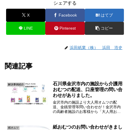
シェアする
X
Facebook
はてブ
LINE
Pinterest
コピー
浜田紙業（株） 浜田 浩史
関連記事
石川県金沢市内の施設から介護用
解決事例紹介
おむつの配送、口座管理の問い合
わせがありました。
金沢市内の施設より大人用オムツの配
送、金銭管理等問い合わせが！金沢市内
の高齢者施設のお客様から「大人用おむ
つの配達、購入、管理について」問い合
わせがありました。浜田紙業ではカミ商
事のエルモアおむつを扱っており県内の
紙おむつのお問い合わせがきまし
紙オムツ