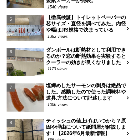
製紙メーカーが発表。
1540 views
【徹底検証】トイレットペーパーの
芯サイズ・直径を調べてみた。内径
や幅はJIS規格で決まっている
1352 views
ダンボールは断熱材として利用でき
るのか？窓の断熱効果を実験すると
クーラーの効きが良くなりました
1173 views
塩締めしたサーモンの刺身は絶品で
した。感動したので使った調味料や
道具,方法について記述します
1006 views
ティッシュの値上げはいつから？原
因や理由について紙問屋が解説しま
す！【2026年6月最新情報】
566 views