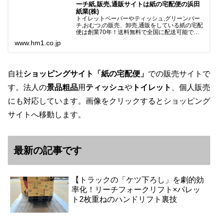
ーチ紙,販売,通販サイトは紙の宅配便の浜田
紙業(株)
トイレットペーパーやティッシュ,グリーンパー
チ,おむつ,の販売、卸売,通販をしている紙の宅配
便は創業70年！送料無料で全国に配送可能で
す。アマゾンペイやクレジット決済各種対応して
www.hm1.co.jp
います。歴史のある紙問屋の経験を生かしてお客
様と歩んでまいりま…
自社
ショッピングサイト「紙の宅配便」
での販売サイトで
す。法人の
景品粗品
用
ティッシュ
や
トイレット
、個人販売
にも対応しています。画像をクリックするとショッピング
サイトへ移動します。
最新の記事です
【トラックの「ケツ下ろし」を劇的効
率化！リーチフォークリフト×パレッ
ト2枚重ねのハンドリフト裏技