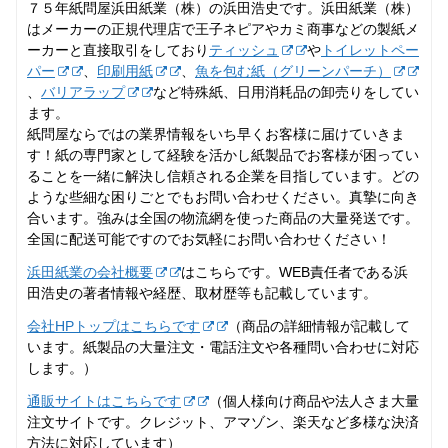
７５年紙問屋浜田紙業（株）の浜田浩史です。浜田紙業（株）
はメーカーの正規代理店で王子ネピアやカミ商事などの製紙メ
ーカーと直接取引をしており
ティッシュ
や
トイレットペー
パー
、
印刷用紙
、
魚を包む紙（グリーンパーチ）
、
バリアラップ
など特殊紙、日用消耗品の卸売りをしてい
ます。
紙問屋ならではの業界情報をいち早くお客様に届けていきま
す！紙の専門家として経験を活かし紙製品でお客様が困ってい
ることを一緒に解決し信頼される企業を目指しています。どの
ような些細な困りごとでもお問い合わせください。真摯に向き
合います。強みは全国の物流網を使った商品の大量発送です。
全国に配送可能ですのでお気軽にお問い合わせください！
浜田紙業の会社概要
はこちらです。WEB責任者である浜
田浩史の著者情報や経歴、取材歴等も記載しています。
会社HPトップはこちらです
（商品の詳細情報が記載して
います。紙製品の大量注文・電話注文や各種問い合わせに対応
します。）
通販サイトはこちらです
（個人様向け商品や法人さま大量
注文サイトです。クレジット、アマゾン、楽天など多様な決済
方法に対応しています）