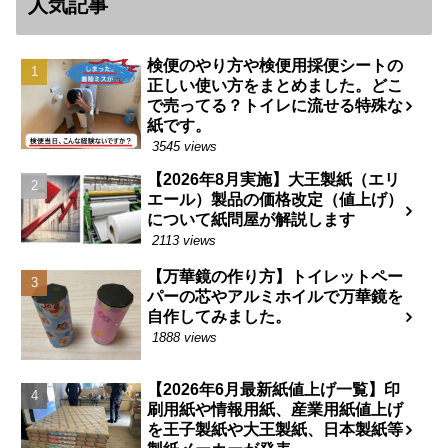
人気記事
検便のやり方や検便用採便シートの
正しい使い方をまとめました。どこ
で売ってる？トイレに流せる特殊な
紙です。
3545 views
【2026年8月実施】大王製紙（エリ
エール）製品の価格改定（値上げ）
について紙問屋が解説します
2113 views
【万華鏡の作り方】トイレットペー
パーの芯やアルミホイルで万華鏡を
自作してみました。
1888 views
【2026年6月最新紙値上げ一覧】印
刷用紙や情報用紙、産業用紙値上げ
を王子製紙や大王製紙、日本製紙等