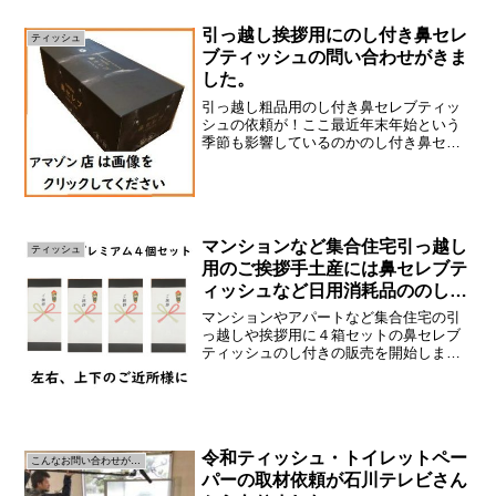
紙ですがネピアの子会社と...
引っ越し挨拶用にのし付き鼻セレ
ティッシュ
ブティッシュの問い合わせがきま
した。
引っ越し粗品用のし付き鼻セレブティッ
シュの依頼が！ここ最近年末年始という
季節も影響しているのかのし付き鼻セレ
ブプレミアムティッシュの依頼がくるよ
うになりました。ありがとうございま
す。「鼻セレブプレミアム」で調べると
浜田紙業のHPがメーカーの...
マンションなど集合住宅引っ越し
ティッシュ
用のご挨拶手土産には鼻セレブテ
ィッシュなど日用消耗品ののし付
きがおススメです
マンションやアパートなど集合住宅の引
っ越しや挨拶用に４箱セットの鼻セレブ
ティッシュのし付きの販売を開始しま
す。のし付鼻セレブティッシュの問い合
わせ並びに販売が増えており、その中で
お客様より〇マンションへ引っ越すので
上下左右のご近所さんへ４箱...
令和ティッシュ・トイレットペー
こんなお問い合わせがきます
パーの取材依頼が石川テレビさん