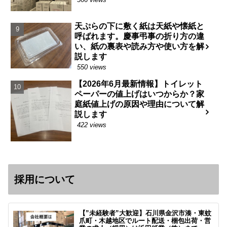
天ぷらの下に敷く紙は天紙や懐紙と
呼ばれます。慶事弔事の折り方の違
い、紙の裏表や読み方や使い方を解
説します
550 views
【2026年6月最新情報】トイレット
ペーパーの値上げはいつからか？家
庭紙値上げの原因や理由について解
説します
422 views
採用について
【”未経験者”大歓迎】石川県金沢市湊・東蚊
爪町・木越地区でルート配送・梱包出荷・営