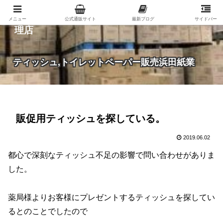
紙（家庭紙・包装紙・印刷用紙など）の総合代
メニュー
公式通販サイト
最新ブログ
サイドバー
理店
ティッシュ,トイレットペーパー販売浜田紙業
販促用ティッシュを探している。
2019.06.02
都心で深刻なティッシュ不足の影響で問い合わせがありま
した。
薬局様よりお客様にプレゼントするティッシュを探してい
るとのことでしたので