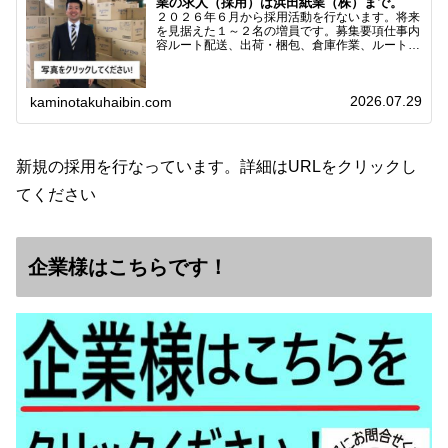
業の求人（採用）は浜田紙業（株）まで。
２０２６年６月から採用活動を行ないます。将来
を見据えた１～２名の増員です。募集要項仕事内
容ルート配送、出荷・梱包、倉庫作業、ルート営
業など※ノルマなし。既存顧客との関係性を重視
しています。対象18歳～38歳（長期キャリア形
成のため）／ 高卒…
2026.07.29
kaminotakuhaibin.com
新規の採用を行なっています。詳細はURLをクリックし
てください
企業様はこちらです！