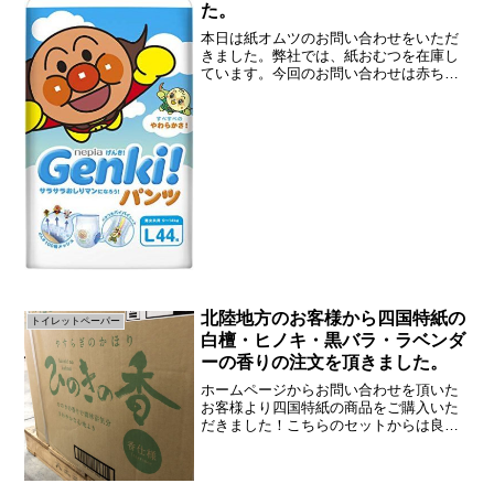
法人向けに配送しています。...
た。
本日は紙オムツのお問い合わせをいただ
きました。弊社では、紙おむつを在庫し
ています。今回のお問い合わせは赤ちゃ
ん用紙おむつです。ネピアゲンキーアン
パンマンおむつです。大人気キャラクタ
ーのアンパンマンのおむつを弊社は直
販・卸し売り販売しています...
北陸地方のお客様から四国特紙の
トイレットペーパー
白檀・ヒノキ・黒バラ・ラベンダ
ーの香りの注文を頂きました。
ホームページからお問い合わせを頂いた
お客様より四国特紙の商品をご購入いた
だきました！こちらのセットからは良い
においが漂ってきます！ラベンダーの香
りヒノキの香り和睦の香りラベンダーの
香りこれらの商品を発送します！四国特