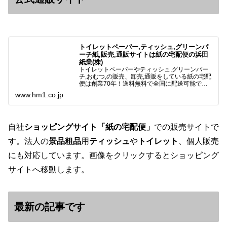
トイレットペーパー,ティッシュ,グリーンパ
ーチ紙,販売,通販サイトは紙の宅配便の浜田
紙業(株)
トイレットペーパーやティッシュ,グリーンパー
チ,おむつ,の販売、卸売,通販をしている紙の宅配
便は創業70年！送料無料で全国に配送可能で
す。アマゾンペイやクレジット決済各種対応して
www.hm1.co.jp
います。歴史のある紙問屋の経験を生かしてお客
様と歩んでまいりま…
自社
ショッピングサイト「紙の宅配便」
での販売サイトで
す。法人の
景品粗品
用
ティッシュ
や
トイレット
、個人販売
にも対応しています。画像をクリックするとショッピング
サイトへ移動します。
最新の記事です