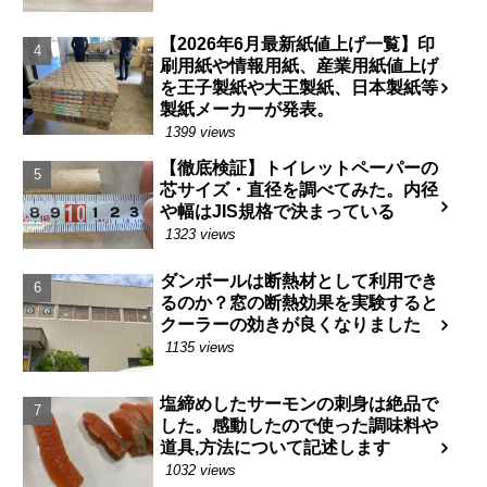
【2026年6月最新紙値上げ一覧】印
刷用紙や情報用紙、産業用紙値上げ
を王子製紙や大王製紙、日本製紙等
製紙メーカーが発表。
1399 views
【徹底検証】トイレットペーパーの
芯サイズ・直径を調べてみた。内径
や幅はJIS規格で決まっている
1323 views
ダンボールは断熱材として利用でき
るのか？窓の断熱効果を実験すると
クーラーの効きが良くなりました
1135 views
塩締めしたサーモンの刺身は絶品で
した。感動したので使った調味料や
道具,方法について記述します
1032 views