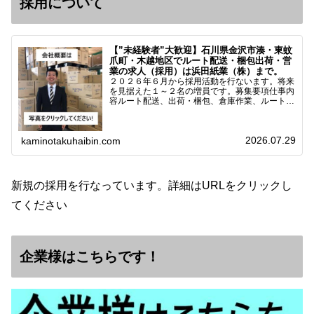
採用について
【”未経験者”大歓迎】石川県金沢市湊・東蚊
爪町・木越地区でルート配送・梱包出荷・営
業の求人（採用）は浜田紙業（株）まで。
２０２６年６月から採用活動を行ないます。将来
を見据えた１～２名の増員です。募集要項仕事内
容ルート配送、出荷・梱包、倉庫作業、ルート営
業など※ノルマなし。既存顧客との関係性を重視
しています。対象18歳～38歳（長期キャリア形
成のため）／ 高卒…
2026.07.29
kaminotakuhaibin.com
新規の採用を行なっています。詳細はURLをクリックし
てください
企業様はこちらです！