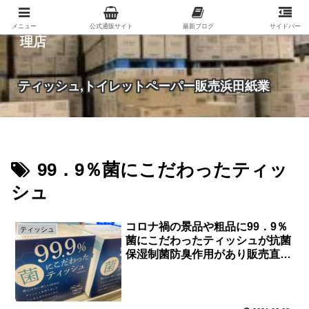
紙（家庭紙・包装紙・印刷用紙など）の総合代
メニュー
公式通販サイト
最新ブログ
サイドバー
理店
ティッシュ,トイレットペーパー販売浜田紙業
99．9％菌にこだわったティッ
シュ
コロナ禍の景品や粗品に99．9％
ティッシュ
菌にこだわったティッシュが抗菌
保湿制菌防臭作用があり販売直販
卸売りします