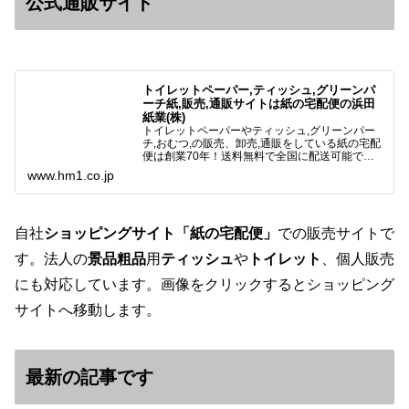
公式通販サイト
トイレットペーパー,ティッシュ,グリーンパ
ーチ紙,販売,通販サイトは紙の宅配便の浜田
紙業(株)
トイレットペーパーやティッシュ,グリーンパー
チ,おむつ,の販売、卸売,通販をしている紙の宅配
便は創業70年！送料無料で全国に配送可能で
す。アマゾンペイやクレジット決済各種対応して
www.hm1.co.jp
います。歴史のある紙問屋の経験を生かしてお客
様と歩んでまいりま…
自社
ショッピングサイト「紙の宅配便」
での販売サイトで
す。法人の
景品粗品
用
ティッシュ
や
トイレット
、個人販売
にも対応しています。画像をクリックするとショッピング
サイトへ移動します。
最新の記事です