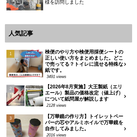
様を訪問しました
人気記事
検便のやり方や検便用採便シートの
正しい使い方をまとめました。どこ
で売ってる？トイレに流せる特殊な
紙です。
3491 views
【2026年8月実施】大王製紙（エリ
エール）製品の価格改定（値上げ）
について紙問屋が解説します
2128 views
【万華鏡の作り方】トイレットペー
パーの芯やアルミホイルで万華鏡を
自作してみました。
2016 views