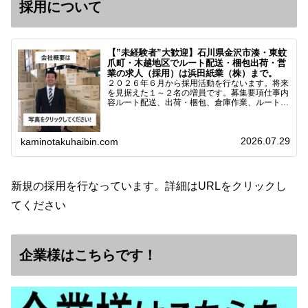
採用について
【”未経験者”大歓迎】石川県金沢市湊・東蚊
爪町・木越地区でルート配送・梱包出荷・営
業の求人（採用）は浜田紙業（株）まで。
２０２６年６月から採用活動を行ないます。将来
を見据えた１～２名の増員です。募集要項仕事内
容ルート配送、出荷・梱包、倉庫作業、ルート営
業など※ノルマなし。既存顧客との関係性を重視
しています。対象18歳～38歳（長期キャリア形
成のため）／ 高卒…
2026.07.29
kaminotakuhaibin.com
新規の採用を行なっています。詳細はURLをクリックし
てください
企業様はこちらです！