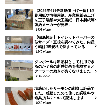
【2026年6月最新紙値上げ一覧】印
刷用紙や情報用紙、産業用紙値上げ
を王子製紙や大王製紙、日本製紙等
製紙メーカーが発表。
1403 views
【徹底検証】トイレットペーパーの
芯サイズ・直径を調べてみた。内径
や幅はJIS規格で決まっている
1349 views
ダンボールは断熱材として利用でき
るのか？窓の断熱効果を実験すると
クーラーの効きが良くなりました
1146 views
塩締めしたサーモンの刺身は絶品で
した。感動したので使った調味料や
道具,方法について記述します
1082 views