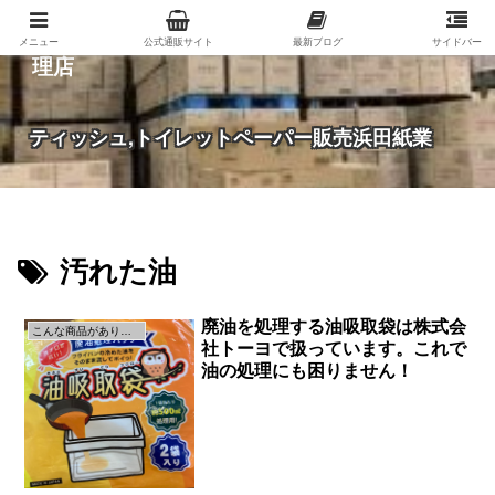
紙（家庭紙・包装紙・印刷用紙など）の総合代
メニュー
公式通販サイト
最新ブログ
サイドバー
理店
ティッシュ,トイレットペーパー販売浜田紙業
汚れた油
廃油を処理する油吸取袋は株式会
こんな商品があります。
社トーヨで扱っています。これで
油の処理にも困りません！