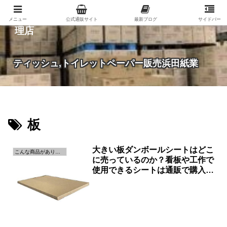
紙（家庭紙・包装紙・印刷用紙など）の総合代
メニュー
公式通販サイト
最新ブログ
サイドバー
理店
ティッシュ,トイレットペーパー販売浜田紙業
板
大きい板ダンボールシートはどこ
こんな商品があります。
に売っているのか？看板や工作で
使用できるシートは通販で購入で
きます