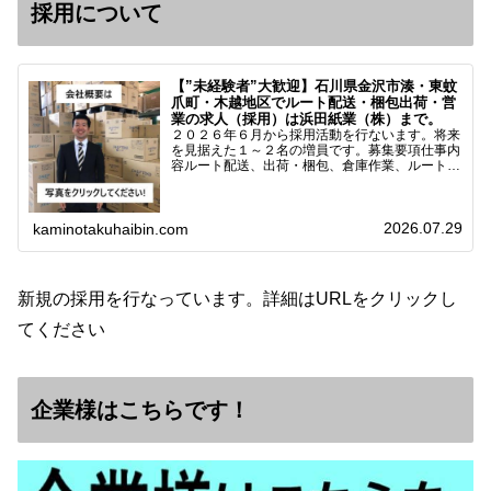
採用について
【”未経験者”大歓迎】石川県金沢市湊・東蚊
爪町・木越地区でルート配送・梱包出荷・営
業の求人（採用）は浜田紙業（株）まで。
２０２６年６月から採用活動を行ないます。将来
を見据えた１～２名の増員です。募集要項仕事内
容ルート配送、出荷・梱包、倉庫作業、ルート営
業など※ノルマなし。既存顧客との関係性を重視
しています。対象18歳～38歳（長期キャリア形
成のため）／ 高卒…
2026.07.29
kaminotakuhaibin.com
新規の採用を行なっています。詳細はURLをクリックし
てください
企業様はこちらです！