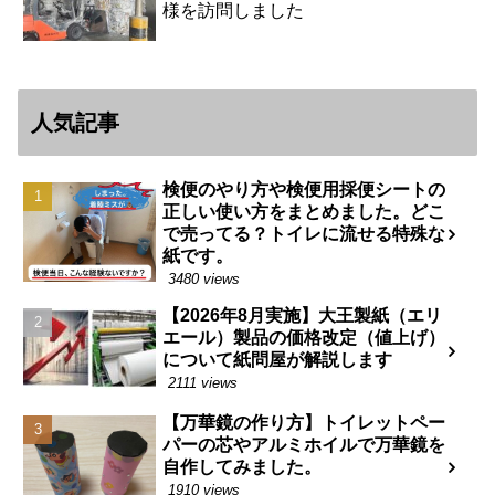
様を訪問しました
人気記事
検便のやり方や検便用採便シートの
正しい使い方をまとめました。どこ
で売ってる？トイレに流せる特殊な
紙です。
3480 views
【2026年8月実施】大王製紙（エリ
エール）製品の価格改定（値上げ）
について紙問屋が解説します
2111 views
【万華鏡の作り方】トイレットペー
パーの芯やアルミホイルで万華鏡を
自作してみました。
1910 views