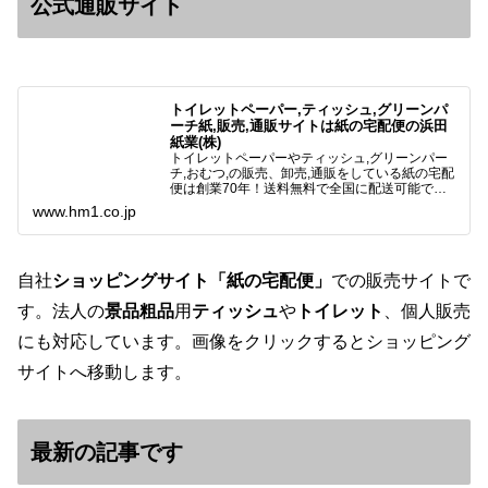
公式通販サイト
トイレットペーパー,ティッシュ,グリーンパ
ーチ紙,販売,通販サイトは紙の宅配便の浜田
紙業(株)
トイレットペーパーやティッシュ,グリーンパー
チ,おむつ,の販売、卸売,通販をしている紙の宅配
便は創業70年！送料無料で全国に配送可能で
す。アマゾンペイやクレジット決済各種対応して
www.hm1.co.jp
います。歴史のある紙問屋の経験を生かしてお客
様と歩んでまいりま…
自社
ショッピングサイト「紙の宅配便」
での販売サイトで
す。法人の
景品粗品
用
ティッシュ
や
トイレット
、個人販売
にも対応しています。画像をクリックするとショッピング
サイトへ移動します。
最新の記事です