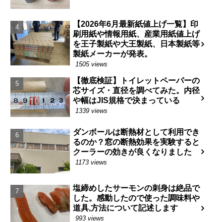
【2026年6月最新紙値上げ一覧】印
刷用紙や情報用紙、産業用紙値上げ
を王子製紙や大王製紙、日本製紙等
製紙メーカーが発表。
1505 views
【徹底検証】トイレットペーパーの
芯サイズ・直径を調べてみた。内径
や幅はJIS規格で決まっている
1339 views
ダンボールは断熱材として利用でき
るのか？窓の断熱効果を実験すると
クーラーの効きが良くなりました
1173 views
塩締めしたサーモンの刺身は絶品で
した。感動したので使った調味料や
道具,方法について記述します
993 views