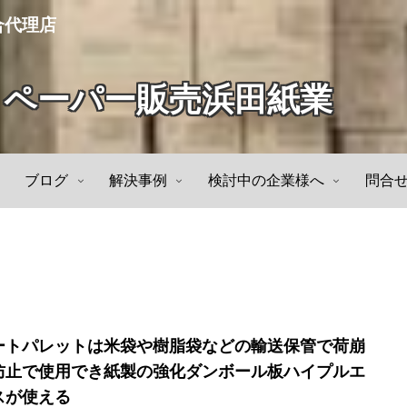
合代理店
トペーパー販売浜田紙業
ブログ
解決事例
検討中の企業様へ
問合
ートパレットは米袋や樹脂袋などの輸送保管で荷崩
防止で使用でき紙製の強化ダンボール板ハイプルエ
スが使える