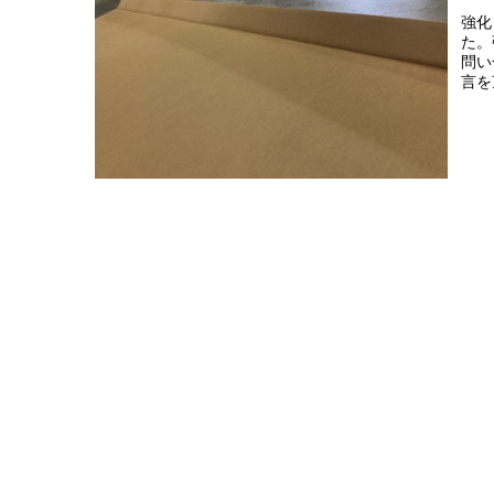
強化
た。
問い
言を