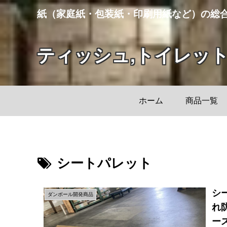
紙（家庭紙・包装紙・印刷用紙など）の総
ティッシュ,トイレッ
ホーム
商品一覧
シートパレット
シ
ダンボール開発商品
れ
ー