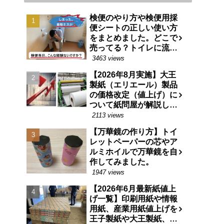
検便のやり方や検便用採
便シートの正しい使い方
をまとめました。どこで
売ってる？トイレに流せ
る特殊な紙です。
3463 views
【2026年8月実施】大王
製紙（エリエール）製品
の価格改定（値上げ）に
ついて紙問屋が解説しま
す
2113 views
【万華鏡の作り方】トイ
レットペーパーの芯やア
ルミホイルで万華鏡を自
作してみました。
1947 views
【2026年6月最新紙値上
げ一覧】印刷用紙や情報
用紙、産業用紙値上げを
王子製紙や大王製紙、日