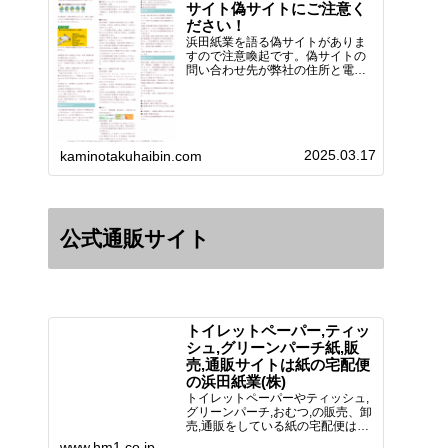
サイト偽サイトにご注意く
ださい！
浜田紙業を語る偽サイトがありま
すので注意喚起です。偽サイトの
問い合わせ先が弊社の住所と電話
番号 となっていますが、浜田紙
業の正式名称は 浜田紙業株式会
社 サイト運営者 浜田浩史にな
っています。本日問い合わせで
「お金を振り込んだのに商品が届
2025.03.17
い…
kaminotakuhaibin.com
公式通販サイト
トイレットペーパー,ティッ
シュ,グリーンパーチ紙,販
売,通販サイトは紙の宅配便
の浜田紙業(株)
トイレットペーパーやティッシュ,
グリーンパーチ,おむつ,の販売、卸
売,通販をしている紙の宅配便は創
業70年！送料無料で全国に配送可
www.hm1.co.jp