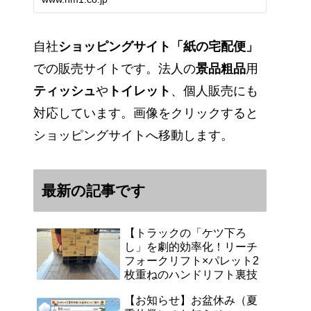
能です。アマゾンペイやクレジッ
ト決済各種対応しています。歴史
のある紙問屋の経験を生かしてお
客様と歩んでまいりま…
自社
ショッピングサイト「紙の宅配便」
での販売サイトです。法人の
景品粗品
用
ティッシュ
や
トイレット
、個人販売にも
対応しています。画像をクリックすると
ショッピングサイトへ移動します。
最新の記事です
【トラックの「ケツ下ろ
し」を劇的効率化！リーチ
フォークリフト×パレット2
枚重ねのハンドリフト裏技
【お知らせ】お盆休み（夏