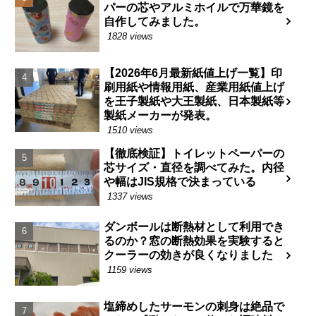
パーの芯やアルミホイルで万華鏡を
自作してみました。
1828 views
【2026年6月最新紙値上げ一覧】印
刷用紙や情報用紙、産業用紙値上げ
を王子製紙や大王製紙、日本製紙等
製紙メーカーが発表。
1510 views
【徹底検証】トイレットペーパーの
芯サイズ・直径を調べてみた。内径
や幅はJIS規格で決まっている
1337 views
ダンボールは断熱材として利用でき
るのか？窓の断熱効果を実験すると
クーラーの効きが良くなりました
1159 views
塩締めしたサーモンの刺身は絶品で