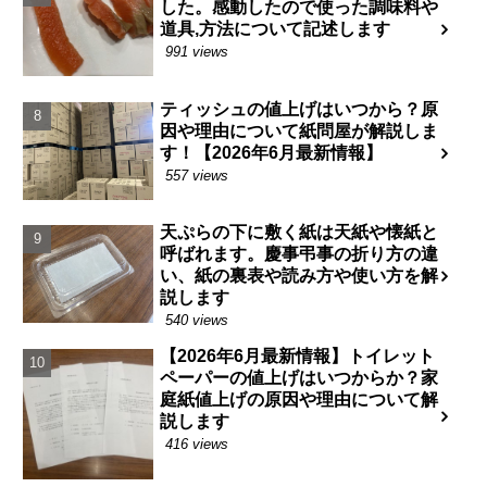
した。感動したので使った調味料や
道具,方法について記述します
991 views
ティッシュの値上げはいつから？原
因や理由について紙問屋が解説しま
す！【2026年6月最新情報】
557 views
天ぷらの下に敷く紙は天紙や懐紙と
呼ばれます。慶事弔事の折り方の違
い、紙の裏表や読み方や使い方を解
説します
540 views
【2026年6月最新情報】トイレット
ペーパーの値上げはいつからか？家
庭紙値上げの原因や理由について解
説します
416 views