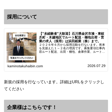
採用について
【”未経験者”大歓迎】石川県金沢市湊・東蚊
爪町・木越地区でルート配送・梱包出荷・営
業の求人（採用）は浜田紙業（株）まで。
２０２６年６月から採用活動を行ないます。将来
を見据えた１～２名の増員です。募集要項仕事内
容ルート配送、出荷・梱包、倉庫作業、ルート営
業など※ノルマなし。既存顧客との関係性を重視
しています。対象18歳～38歳（長期キャリア形
成のため）／ 高卒…
2026.07.29
kaminotakuhaibin.com
新規の採用を行なっています。詳細はURLをクリックし
てください
企業様はこちらです！