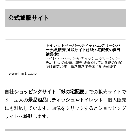
公式通販サイト
トイレットペーパー,ティッシュ,グリーンパ
ーチ紙,販売,通販サイトは紙の宅配便の浜田
紙業(株)
トイレットペーパーやティッシュ,グリーンパー
チ,おむつ,の販売、卸売,通販をしている紙の宅配
便は創業70年！送料無料で全国に配送可能で
す。アマゾンペイやクレジット決済各種対応して
www.hm1.co.jp
います。歴史のある紙問屋の経験を生かしてお客
様と歩んでまいりま…
自社
ショッピングサイト「紙の宅配便」
での販売サイトで
す。法人の
景品粗品
用
ティッシュ
や
トイレット
、個人販売
にも対応しています。画像をクリックするとショッピング
サイトへ移動します。