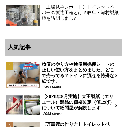
【工場見学レポート】トイレットペー
パーの製造工程とは？岐阜・河村製紙
様を訪問しました
人気記事
検便のやり方や検便用採便シートの
正しい使い方をまとめました。どこ
で売ってる？トイレに流せる特殊な
紙です。
3493 views
【2026年8月実施】大王製紙（エリ
エール）製品の価格改定（値上げ）
について紙問屋が解説します
2084 views
【万華鏡の作り方】トイレットペー