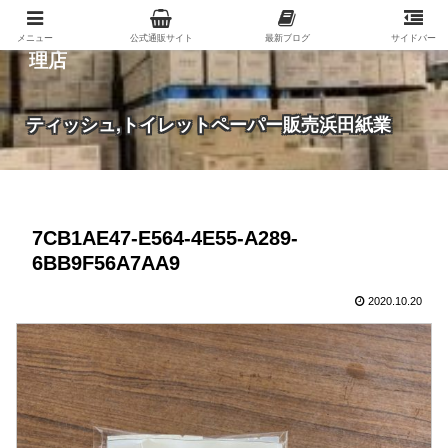
紙（家庭紙・包装紙・印刷用紙など）の総合代
メニュー
公式通販サイト
最新ブログ
サイドバー
理店
ティッシュ,トイレットペーパー販売浜田紙業
7CB1AE47-E564-4E55-A289-
6BB9F56A7AA9
2020.10.20