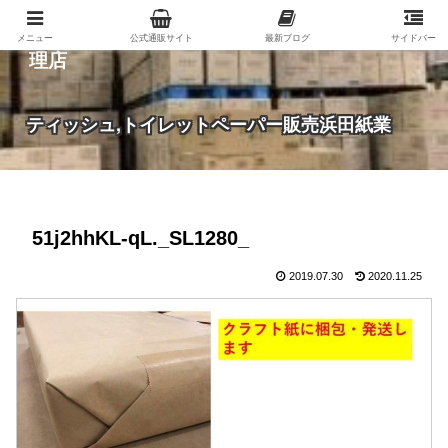
紙（家庭紙・包装紙・印刷用紙など）の総合代
メニュー
公式通販サイト
最新ブログ
サイドバー
理店
ティッシュ,トイレットペーパー販売浜田紙業
51j2hhKL-qL._SL1280_
2019.07.30
2020.11.25