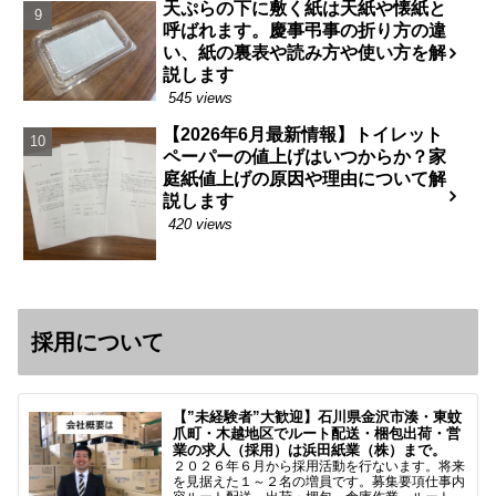
天ぷらの下に敷く紙は天紙や懐紙と
呼ばれます。慶事弔事の折り方の違
い、紙の裏表や読み方や使い方を解
説します
545 views
【2026年6月最新情報】トイレット
ペーパーの値上げはいつからか？家
庭紙値上げの原因や理由について解
説します
420 views
採用について
【”未経験者”大歓迎】石川県金沢市湊・東蚊
爪町・木越地区でルート配送・梱包出荷・営
業の求人（採用）は浜田紙業（株）まで。
２０２６年６月から採用活動を行ないます。将来
を見据えた１～２名の増員です。募集要項仕事内