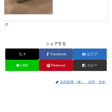
シェアする
X
Facebook
はてブ
LINE
Pinterest
コピー
浜田紙業（株） 浜田 浩史