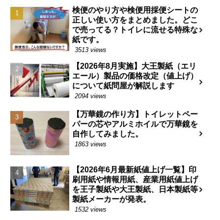
検便のやり方や検便用採便シートの
正しい使い方をまとめました。どこ
で売ってる？トイレに流せる特殊な
紙です。
3513 views
【2026年8月実施】大王製紙（エリ
エール）製品の価格改定（値上げ）
について紙問屋が解説します
2094 views
【万華鏡の作り方】トイレットペー
パーの芯やアルミホイルで万華鏡を
自作してみました。
1863 views
【2026年6月最新紙値上げ一覧】印
刷用紙や情報用紙、産業用紙値上げ
を王子製紙や大王製紙、日本製紙等
製紙メーカーが発表。
1532 views