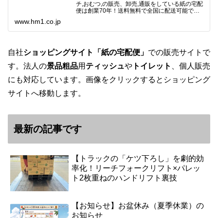
チ,おむつ,の販売、卸売,通販をしている紙の宅配
便は創業70年！送料無料で全国に配送可能で
す。アマゾンペイやクレジット決済各種対応して
www.hm1.co.jp
います。歴史のある紙問屋の経験を生かしてお客
様と歩んでまいりま…
自社
ショッピングサイト「紙の宅配便」
での販売サイトで
す。法人の
景品粗品
用
ティッシュ
や
トイレット
、個人販売
にも対応しています。画像をクリックするとショッピング
サイトへ移動します。
最新の記事です
【トラックの「ケツ下ろし」を劇的効
率化！リーチフォークリフト×パレッ
ト2枚重ねのハンドリフト裏技
【お知らせ】お盆休み（夏季休業）の
お知らせ