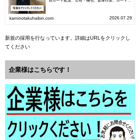
容ルート配送、出荷・梱包、倉庫作業、ルート営
業など※ノルマなし。既存顧客との関係性を重視
しています。対象18歳～38歳（長期キャリア形
成のため）／ 高卒…
2026.07.29
kaminotakuhaibin.com
新規の採用を行なっています。詳細はURLをクリックし
てください
企業様はこちらです！