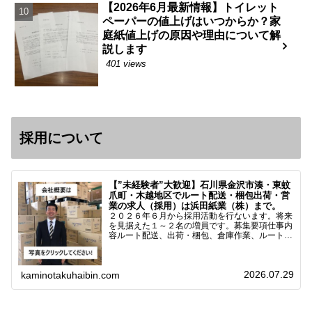
【2026年6月最新情報】トイレット
ペーパーの値上げはいつからか？家
庭紙値上げの原因や理由について解
説します
401 views
採用について
【”未経験者”大歓迎】石川県金沢市湊・東蚊
爪町・木越地区でルート配送・梱包出荷・営
業の求人（採用）は浜田紙業（株）まで。
２０２６年６月から採用活動を行ないます。将来
を見据えた１～２名の増員です。募集要項仕事内
容ルート配送、出荷・梱包、倉庫作業、ルート営
業など※ノルマなし。既存顧客との関係性を重視
しています。対象18歳～38歳（長期キャリア形
成のため）／ 高卒…
2026.07.29
kaminotakuhaibin.com