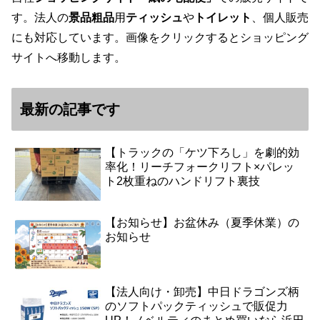
す。法人の
景品粗品
用
ティッシュ
や
トイレット
、個人販売
にも対応しています。画像をクリックするとショッピング
サイトへ移動します。
最新の記事です
【トラックの「ケツ下ろし」を劇的効
率化！リーチフォークリフト×パレッ
ト2枚重ねのハンドリフト裏技
【お知らせ】お盆休み（夏季休業）の
お知らせ
【法人向け・卸売】中日ドラゴンズ柄
のソフトパックティッシュで販促力