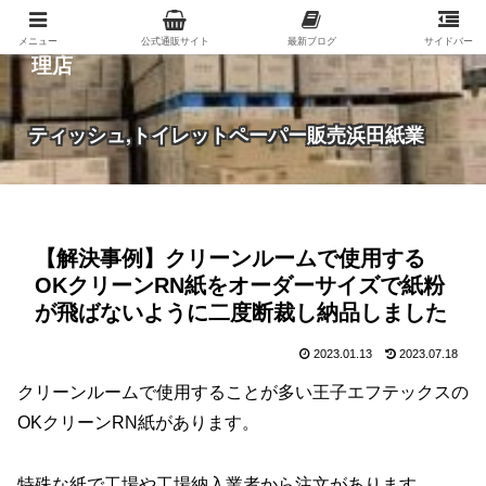
紙（家庭紙・包装紙・印刷用紙など）の総合代
メニュー
公式通販サイト
最新ブログ
サイドバー
理店
ティッシュ,トイレットペーパー販売浜田紙業
【解決事例】クリーンルームで使用する
OKクリーンRN紙をオーダーサイズで紙粉
が飛ばないように二度断裁し納品しました
2023.01.13
2023.07.18
クリーンルームで使用することが多い王子エフテックスの
OKクリーンRN紙があります。
特殊な紙で工場や工場納入業者から注文があります。