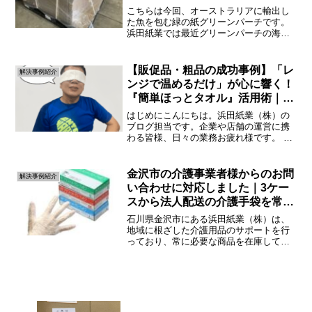
こちらは今回、オーストラリアに輸出し
た魚を包む緑の紙グリーンパーチです。
浜田紙業では最近グリーンパーチの海外
輸出が増えているのですが、今回は初め
てオーストラリアへの輸出が決まり出荷
しました。初めてのオセアニア地区で
【販促品・粗品の成功事例】「レ
解決事例紹介
す。国によって輸出の手順が...
ンジで温めるだけ」が心に響く！
『簡単ほっとタオル』活用術｜岐
阜県・こぶしの里様
はじめにこんにちは。浜田紙業（株）の
ブログ担当です。企業や店舗の運営に携
わる皆様、日々の業務お疲れ様です。 お
客様への「粗品」や「ノベルティ」、あ
るいは「ちょっとしたプレゼント」。何
を渡せば喜ばれるか、頭を悩ませていま
金沢市の介護事業者様からのお問
解決事例紹介
せんか？「ありきたりな...
い合わせに対応しました｜3ケー
スから法人配送の介護手袋を常に
在庫
石川県金沢市にある浜田紙業（株）は、
地域に根ざした介護用品のサポートを行
っており、常に必要な商品を在庫してい
ます。このたび、同じ金沢市内の訪問介
護事業者様より弊社のWEBサイトを通じ
てお問い合わせをいただきました。この
事例をご紹介し、どのよ...