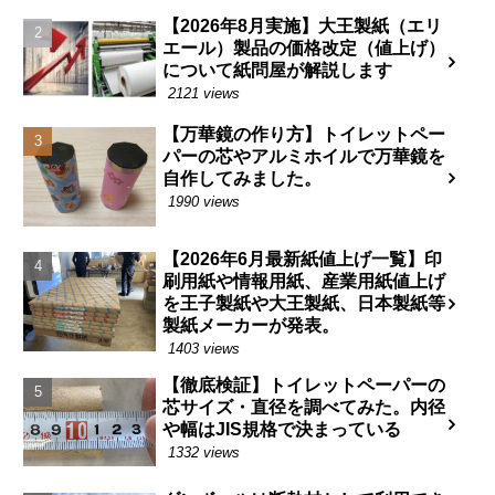
【2026年8月実施】大王製紙（エリ
エール）製品の価格改定（値上げ）
について紙問屋が解説します
2121 views
【万華鏡の作り方】トイレットペー
パーの芯やアルミホイルで万華鏡を
自作してみました。
1990 views
【2026年6月最新紙値上げ一覧】印
刷用紙や情報用紙、産業用紙値上げ
を王子製紙や大王製紙、日本製紙等
製紙メーカーが発表。
1403 views
【徹底検証】トイレットペーパーの
芯サイズ・直径を調べてみた。内径
や幅はJIS規格で決まっている
1332 views