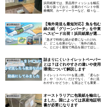
浜田紙業では、景品用ティッシュを幅広
く取り扱っており、企業のイベントや医
療機関、カーディーラーなど、様々なシ
ーンでご利用いただいています。最近で
は、葬儀場や終活セミナーを開催する企
業様からのお問い合わせが増えており、
【海外発送も最短対応】魚を包む
解決事例紹介
「終活イベントで来場者に...
緑の紙「グリーンパーチ」を中東
へスピード出荷！浜田紙業が選ば
れる4つの理由
「急ぎで特殊な紙が必要になったけれ
ど、どこも在庫がない」「海外の拠点
へ、とにかく最短で商品を届けてほし
い」企業の仕入れ担当者様なら、こうし
た「待ったなし」の状況に頭を抱えた経
験が一度はあるのではないでしょうか。
詰まりにくいトイレットペーパー
解決事例紹介
特に海外への発送となると、通関...
とは？ほぐれやすさの違いや使用
環境について解説します
トイレットペーパーを選ぶ際、「柔らか
さ」や「コスパ」だけでなく、「水に流
れやすいかどうか」も実はとても重要な
ポイントです。特に、オフィスビルや商
業施設などでは、排水設備のトラブル防
止のために「ほぐれやすさ」に注目する
オーストラリアに包装紙を輸出し
解決事例紹介
ケースが増えています。今...
ました。国によっては原産地証明
書が必要になります