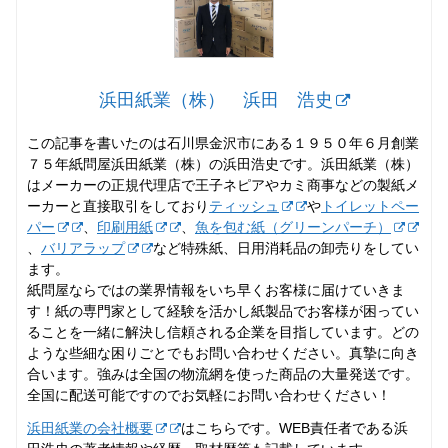
浜田紙業（株） 浜田 浩史
この記事を書いたのは石川県金沢市にある１９５０年６月創業
７５年紙問屋浜田紙業（株）の浜田浩史です。浜田紙業（株）
はメーカーの正規代理店で王子ネピアやカミ商事などの製紙メ
ーカーと直接取引をしており
ティッシュ
や
トイレットペー
パー
、
印刷用紙
、
魚を包む紙（グリーンパーチ）
、
バリアラップ
など特殊紙、日用消耗品の卸売りをしてい
ます。
紙問屋ならではの業界情報をいち早くお客様に届けていきま
す！紙の専門家として経験を活かし紙製品でお客様が困ってい
ることを一緒に解決し信頼される企業を目指しています。どの
ような些細な困りごとでもお問い合わせください。真摯に向き
合います。強みは全国の物流網を使った商品の大量発送です。
全国に配送可能ですのでお気軽にお問い合わせください！
浜田紙業の会社概要
はこちらです。WEB責任者である浜