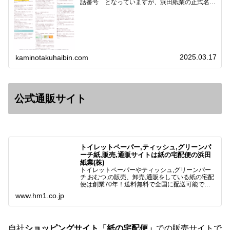
話番号 となっていますが、浜田紙業の正式名称
は 浜田紙業株式会社 サイト運営者 浜田浩史
になっています。本日問い合わせで「お金を振り
込んだのに商品が届い…
2025.03.17
kaminotakuhaibin.com
公式通販サイト
トイレットペーパー,ティッシュ,グリーンパ
ーチ紙,販売,通販サイトは紙の宅配便の浜田
紙業(株)
トイレットペーパーやティッシュ,グリーンパー
チ,おむつ,の販売、卸売,通販をしている紙の宅配
便は創業70年！送料無料で全国に配送可能で
す。アマゾンペイやクレジット決済各種対応して
www.hm1.co.jp
います。歴史のある紙問屋の経験を生かしてお客
様と歩んでまいりま…
自社
ショッピングサイト「紙の宅配便」
での販売サイトで