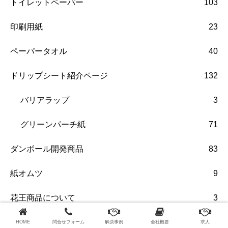
トイレットペーパー
103
印刷用紙
23
ペーパータオル
40
ドリップシート紹介ページ
132
バリアラップ
3
グリーンパーチ紙
71
ダンボール開発商品
83
紙オムツ
9
花王商品について
3
こんな商品があります。
64
HOME
問合せフォーム
解決事例
会社概要
求人