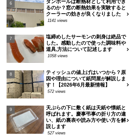
ダンボールは断熱材として利用でき
るのか？窓の断熱効果を実験すると
クーラーの効きが良くなりました
1141 views
塩締めしたサーモンの刺身は絶品で
した。感動したので使った調味料や
道具,方法について記述します
1058 views
ティッシュの値上げはいつから？原
因や理由について紙問屋が解説しま
す！【2026年6月最新情報】
572 views
天ぷらの下に敷く紙は天紙や懐紙と
呼ばれます。慶事弔事の折り方の違
い、紙の裏表や読み方や使い方を解
説します
527 views