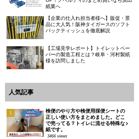
UP！ノベルティのまとめ買いなら浜田
紙業へ
【企業の仕入れ担当者様へ】販促・景
品に大人気！阪神タイガースのソフト
パックティッシュを徹底解説
【工場見学レポート】トイレットペー
パーの製造工程とは？岐阜・河村製紙
様を訪問しました
人気記事
検便のやり方や検便用採便シートの
正しい使い方をまとめました。どこ
で売ってる？トイレに流せる特殊な
紙です。
3466 views