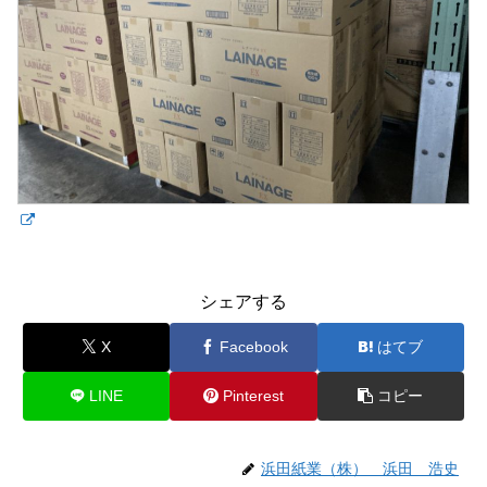
シェアする
X
Facebook
はてブ
LINE
Pinterest
コピー
浜田紙業（株） 浜田 浩史