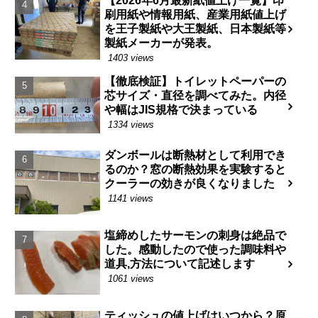
【2026年6月最新紙値上げ一覧】印
刷用紙や情報用紙、産業用紙値上げ
を王子製紙や大王製紙、日本製紙等
製紙メーカーが発表。
1403 views
【徹底検証】トイレットペーパーの
芯サイズ・直径を調べてみた。内径
や幅はJIS規格で決まっている
1334 views
ダンボールは断熱材として利用でき
るのか？窓の断熱効果を実験すると
クーラーの効きが良くなりました
1141 views
塩締めしたサーモンの刺身は絶品で
した。感動したので使った調味料や
道具,方法について記述します
1061 views
ティッシュの値上げはいつから？原