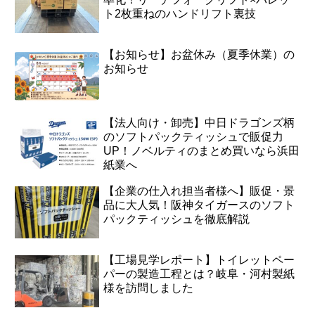
ト2枚重ねのハンドリフト裏技
【お知らせ】お盆休み（夏季休業）の
お知らせ
【法人向け・卸売】中日ドラゴンズ柄
のソフトパックティッシュで販促力
UP！ノベルティのまとめ買いなら浜田
紙業へ
【企業の仕入れ担当者様へ】販促・景
品に大人気！阪神タイガースのソフト
パックティッシュを徹底解説
【工場見学レポート】トイレットペー
パーの製造工程とは？岐阜・河村製紙
様を訪問しました