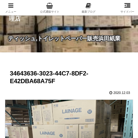
紙（家庭紙・包装紙・印刷用紙など）の総合代
メニュー
公式通販サイト
最新ブログ
サイドバー
理店
ティッシュ,トイレットペーパー販売浜田紙業
34643636-3023-44C7-8DF2-
E42DBA68A75F
2020.12.03