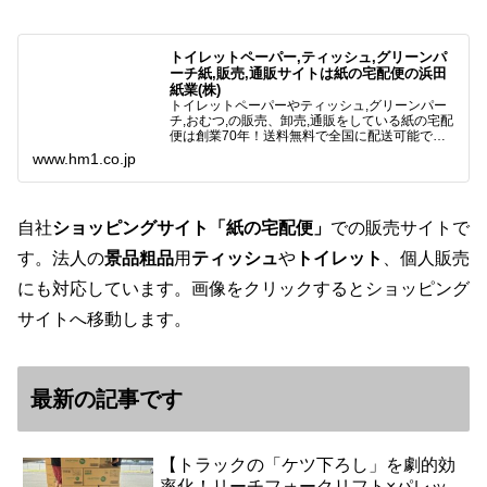
トイレットペーパー,ティッシュ,グリーンパ
ーチ紙,販売,通販サイトは紙の宅配便の浜田
紙業(株)
トイレットペーパーやティッシュ,グリーンパー
チ,おむつ,の販売、卸売,通販をしている紙の宅配
便は創業70年！送料無料で全国に配送可能で
す。アマゾンペイやクレジット決済各種対応して
www.hm1.co.jp
います。歴史のある紙問屋の経験を生かしてお客
様と歩んでまいりま…
自社
ショッピングサイト「紙の宅配便」
での販売サイトで
す。法人の
景品粗品
用
ティッシュ
や
トイレット
、個人販売
にも対応しています。画像をクリックするとショッピング
サイトへ移動します。
最新の記事です
【トラックの「ケツ下ろし」を劇的効
率化！リーチフォークリフト×パレッ