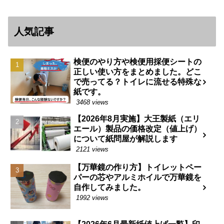
人気記事
検便のやり方や検便用採便シートの
正しい使い方をまとめました。どこ
で売ってる？トイレに流せる特殊な
紙です。
3468 views
【2026年8月実施】大王製紙（エリ
エール）製品の価格改定（値上げ）
について紙問屋が解説します
2121 views
【万華鏡の作り方】トイレットペー
パーの芯やアルミホイルで万華鏡を
自作してみました。
1992 views