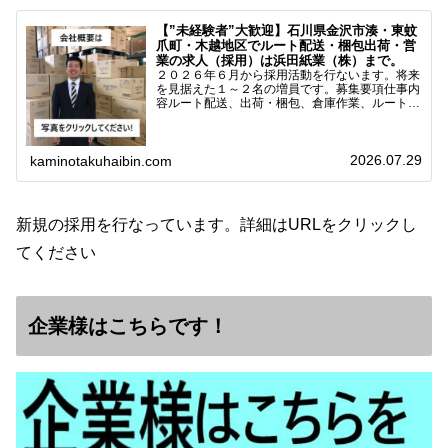
【”未経験者”大歓迎】石川県金沢市湊・東蚊
爪町・木越地区でルート配送・梱包出荷・営
業の求人（採用）は浜田紙業（株）まで。
２０２６年６月から採用活動を行ないます。将来
を見据えた１～２名の増員です。募集要項仕事内
容ルート配送、出荷・梱包、倉庫作業、ルート営
業など※ノルマなし。既存顧客との関係性を重視
しています。対象18歳～38歳（長期キャリア形
成のため）／ 高卒…
2026.07.29
kaminotakuhaibin.com
新規の採用を行なっています。詳細はURLをクリックし
てください
企業様はこちらです！