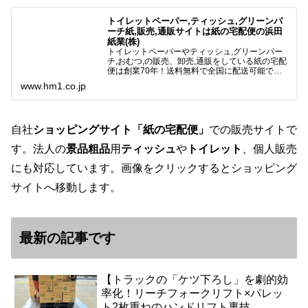
トイレットペーパー,ティッシュ,グリーンパ
ーチ紙,販売,通販サイトは紙の宅配便の浜田
紙業(株)
トイレットペーパーやティッシュ,グリーンパー
チ,おむつ,の販売、卸売,通販をしている紙の宅配
便は創業70年！送料無料で全国に配送可能で
す。アマゾンペイやクレジット決済各種対応して
www.hm1.co.jp
います。歴史のある紙問屋の経験を生かしてお客
様と歩んでまいりま…
自社
ショッピングサイト「紙の宅配便」
での販売サイトで
す。法人の
景品粗品
用
ティッシュ
や
トイレット
、個人販売
にも対応しています。画像をクリックするとショッピング
サイトへ移動します。
最新の記事です
【トラックの「ケツ下ろし」を劇的効
率化！リーチフォークリフト×パレッ
ト2枚重ねのハンドリフト裏技