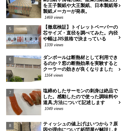
を王子製紙や大王製紙、日本製紙等
製紙メーカーが発表。
1469 views
【徹底検証】トイレットペーパーの
芯サイズ・直径を調べてみた。内径
や幅はJIS規格で決まっている
1339 views
ダンボールは断熱材として利用でき
るのか？窓の断熱効果を実験すると
クーラーの効きが良くなりました
1164 views
塩締めしたサーモンの刺身は絶品で
した。感動したので使った調味料や
道具,方法について記述します
1049 views
ティッシュの値上げはいつから？原
因や理由について紙問屋が解説しま