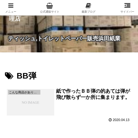
紙（家庭紙・包装紙・印刷用紙など）の総合代
メニュー
公式通販サイト
最新ブログ
サイドバー
理店
ティッシュ,トイレットペーパー販売浜田紙業
BB弾
紙で作ったＢＢ弾の的あては弾が
こんな商品があります。
飛び散らず一か所に集まります。
2020.04.13