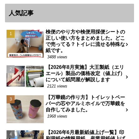
人気記事
検便のやり方や検便用採便シートの
正しい使い方をまとめました。どこ
で売ってる？トイレに流せる特殊な
紙です。
3488 views
【2026年8月実施】大王製紙（エリ
エール）製品の価格改定（値上げ）
について紙問屋が解説します
2121 views
【万華鏡の作り方】トイレットペー
パーの芯やアルミホイルで万華鏡を
自作してみました。
1968 views
【2026年6月最新紙値上げ一覧】印
刷用紙や情報用紙、産業用紙値上げ