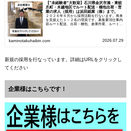
【”未経験者”大歓迎】石川県金沢市湊・東蚊
爪町・木越地区でルート配送・梱包出荷・営
業の求人（採用）は浜田紙業（株）まで。
２０２６年６月から採用活動を行ないます。将来
を見据えた１～２名の増員です。募集要項仕事内
容ルート配送、出荷・梱包、倉庫作業、ルート営
業など※ノルマなし。既存顧客との関係性を重視
しています。対象18歳～38歳（長期キャリア形
成のため）／ 高卒…
2026.07.29
kaminotakuhaibin.com
新規の採用を行なっています。詳細はURLをクリックし
てください
企業様はこちらです！