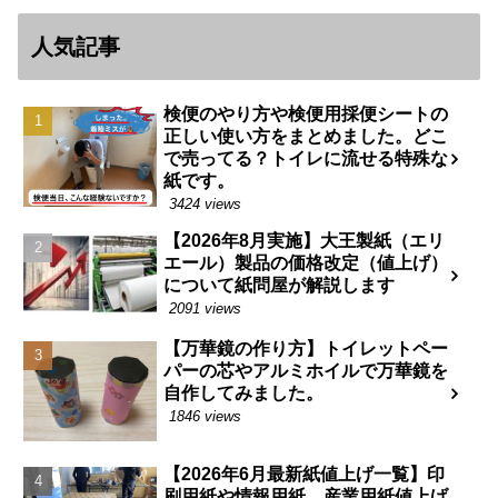
人気記事
検便のやり方や検便用採便シートの
正しい使い方をまとめました。どこ
で売ってる？トイレに流せる特殊な
紙です。
3424 views
【2026年8月実施】大王製紙（エリ
エール）製品の価格改定（値上げ）
について紙問屋が解説します
2091 views
【万華鏡の作り方】トイレットペー
パーの芯やアルミホイルで万華鏡を
自作してみました。
1846 views
【2026年6月最新紙値上げ一覧】印
刷用紙や情報用紙、産業用紙値上げ