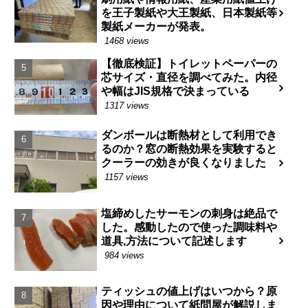
を王子製紙や大王製紙、日本製紙等
製紙メーカーが発表。
1468 views
【徹底検証】トイレットペーパーの
芯サイズ・直径を調べてみた。内径
や幅はJIS規格で決まっている
1317 views
ダンボールは断熱材として利用でき
るのか？窓の断熱効果を実験すると
クーラーの効きが良くなりました
1157 views
塩締めしたサーモンの刺身は絶品で
した。感動したので使った調味料や
道具,方法について記述します
984 views
ティッシュの値上げはいつから？原
因や理由について紙問屋が解説しま