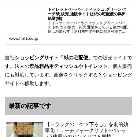
トイレットペーパー,ティッシュ,グリーンパ
ーチ紙,販売,通販サイトは紙の宅配便の浜田
紙業(株)
トイレットペーパーやティッシュ,グリーンパー
チ,おむつ,の販売、卸売,通販をしている紙の宅配
便は創業70年！送料無料で全国に配送可能で
す。アマゾンペイやクレジット決済各種対応して
www.hm1.co.jp
います。歴史のある紙問屋の経験を生かしてお客
様と歩んでまいりま…
自社
ショッピングサイト「紙の宅配便」
での販売サイトで
す。法人の
景品粗品
用
ティッシュ
や
トイレット
、個人販売
にも対応しています。画像をクリックするとショッピング
サイトへ移動します。
最新の記事です
【トラックの「ケツ下ろし」を劇的効
率化！リーチフォークリフト×パレッ
ト2枚重ねのハンドリフト裏技