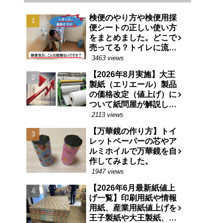
検便のやり方や検便用採
便シートの正しい使い方
をまとめました。どこで
売ってる？トイレに流せ
る特殊な紙です。
3463 views
【2026年8月実施】大王
製紙（エリエール）製品
の価格改定（値上げ）に
ついて紙問屋が解説しま
す
2113 views
【万華鏡の作り方】トイ
レットペーパーの芯やア
ルミホイルで万華鏡を自
作してみました。
1947 views
【2026年6月最新紙値上
げ一覧】印刷用紙や情報
用紙、産業用紙値上げを
王子製紙や大王製紙、日