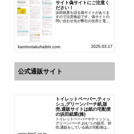
サイト偽サイトにご注意く
ださい！
浜田紙業を語る偽サイトがありま
すので注意喚起です。偽サイトの
問い合わせ先が弊社の住所と電話
番号 となっていますが、浜田紙
業の正式名称は 浜田紙業株式会
社 サイト運営者 浜田浩史にな
っています。本日問い合わせで
「お金を振り込んだのに商品が届
2025.03.17
い…
kaminotakuhaibin.com
公式通販サイト
トイレットペーパー,ティッ
シュ,グリーンパーチ紙,販
売,通販サイトは紙の宅配便
の浜田紙業(株)
トイレットペーパーやティッシュ,
グリーンパーチ,おむつ,の販売、卸
売,通販をしている紙の宅配便は創
業70年！送料無料で全国に配送可
www.hm1.co.jp