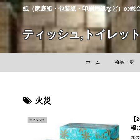
紙（家庭紙・包装紙・印刷用紙など）の総
ティッシュ,トイレッ
ホーム
商品一覧
火災
【
ティッシュ
報
20