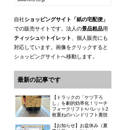
能です。アマゾンペイやクレジッ
ト決済各種対応しています。歴史
のある紙問屋の経験を生かしてお
客様と歩んでまいりま…
自社
ショッピングサイト「紙の宅配便」
での販売サイトです。法人の
景品粗品
用
ティッシュ
や
トイレット
、個人販売にも
対応しています。画像をクリックすると
ショッピングサイトへ移動します。
最新の記事です
【トラックの「ケツ下ろ
し」を劇的効率化！リーチ
フォークリフト×パレット2
枚重ねのハンドリフト裏技
【お知らせ】お盆休み（夏