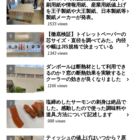
刷用紙や情報用紙、産業用紙値上げ
を王子製紙や大王製紙、日本製紙等
製紙メーカーが発表。
1533 views
【徹底検証】トイレットペーパーの
芯サイズ・直径を調べてみた。内径
や幅はJIS規格で決まっている
1343 views
ダンボールは断熱材として利用でき
るのか？窓の断熱効果を実験すると
クーラーの効きが良くなりました
1166 views
塩締めしたサーモンの刺身は絶品で
した。感動したので使った調味料や
道具,方法について記述します
998 views
ティッシュの値上げはいつから？原