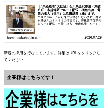
【”未経験者”大歓迎】石川県金沢市湊・東蚊
爪町・木越地区でルート配送・梱包出荷・営
業の求人（採用）は浜田紙業（株）まで。
２０２６年６月から採用活動を行ないます。将来
を見据えた１～２名の増員です。募集要項仕事内
容ルート配送、出荷・梱包、倉庫作業、ルート営
業など※ノルマなし。既存顧客との関係性を重視
しています。対象18歳～38歳（長期キャリア形
成のため）／ 高卒…
2026.07.29
kaminotakuhaibin.com
新規の採用を行なっています。詳細はURLをクリックし
てください
企業様はこちらです！