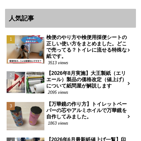
人気記事
検便のやり方や検便用採便シートの
正しい使い方をまとめました。どこ
で売ってる？トイレに流せる特殊な
紙です。
3513 views
【2026年8月実施】大王製紙（エリ
エール）製品の価格改定（値上げ）
について紙問屋が解説します
2095 views
【万華鏡の作り方】トイレットペー
パーの芯やアルミホイルで万華鏡を
自作してみました。
1863 views
【2026年6月最新紙値上げ一覧】印