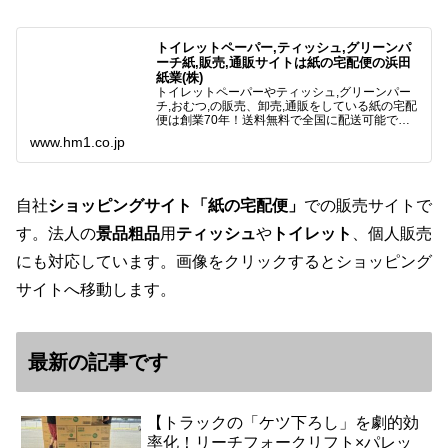
トイレットペーパー,ティッシュ,グリーンパ
ーチ紙,販売,通販サイトは紙の宅配便の浜田
紙業(株)
トイレットペーパーやティッシュ,グリーンパー
チ,おむつ,の販売、卸売,通販をしている紙の宅配
便は創業70年！送料無料で全国に配送可能で
す。アマゾンペイやクレジット決済各種対応して
www.hm1.co.jp
います。歴史のある紙問屋の経験を生かしてお客
様と歩んでまいりま…
自社
ショッピングサイト「紙の宅配便」
での販売サイトで
す。法人の
景品粗品
用
ティッシュ
や
トイレット
、個人販売
にも対応しています。画像をクリックするとショッピング
サイトへ移動します。
最新の記事です
【トラックの「ケツ下ろし」を劇的効
率化！リーチフォークリフト×パレッ