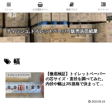
紙（家庭紙・包装紙・印刷用紙など）の総合代
メニュー
公式通販サイト
最新ブログ
サイドバー
理店
ティッシュ,トイレットペーパー販売浜田紙業
幅
【徹底検証】トイレットペーパー
トイレットペーパー
の芯サイズ・直径を調べてみた。
内径や幅はJIS規格で決まってい
る
2023.05.24