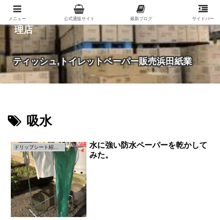
紙（家庭紙・包装紙・印刷用紙など）の総合代
メニュー
公式通販サイト
最新ブログ
サイドバー
理店
ティッシュ,トイレットペーパー販売浜田紙業
吸水
水に強い防水ペーパーを乾かして
ドリップシート紹介ページ
みた。