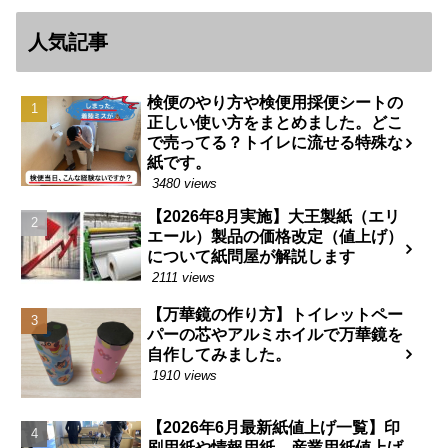
人気記事
検便のやり方や検便用採便シートの
正しい使い方をまとめました。どこ
で売ってる？トイレに流せる特殊な
紙です。
3480 views
【2026年8月実施】大王製紙（エリ
エール）製品の価格改定（値上げ）
について紙問屋が解説します
2111 views
【万華鏡の作り方】トイレットペー
パーの芯やアルミホイルで万華鏡を
自作してみました。
1910 views
【2026年6月最新紙値上げ一覧】印
刷用紙や情報用紙、産業用紙値上げ