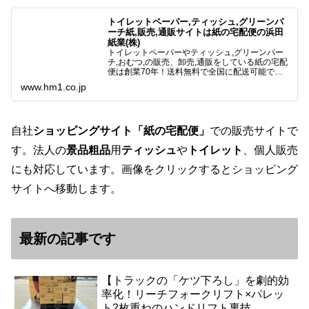
トイレットペーパー,ティッシュ,グリーンパ
ーチ紙,販売,通販サイトは紙の宅配便の浜田
紙業(株)
トイレットペーパーやティッシュ,グリーンパー
チ,おむつ,の販売、卸売,通販をしている紙の宅配
便は創業70年！送料無料で全国に配送可能で
す。アマゾンペイやクレジット決済各種対応して
www.hm1.co.jp
います。歴史のある紙問屋の経験を生かしてお客
様と歩んでまいりま…
自社
ショッピングサイト「紙の宅配便」
での販売サイトで
す。法人の
景品粗品
用
ティッシュ
や
トイレット
、個人販売
にも対応しています。画像をクリックするとショッピング
サイトへ移動します。
最新の記事です
【トラックの「ケツ下ろし」を劇的効
率化！リーチフォークリフト×パレッ
ト2枚重ねのハンドリフト裏技