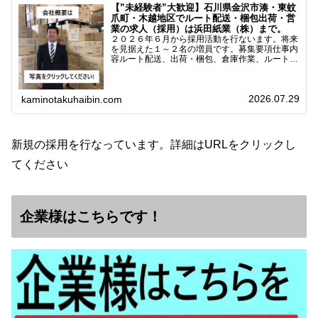
【”未経験者”大歓迎】石川県金沢市湊・東蚊
爪町・木越地区でルート配送・梱包出荷・営
業の求人（採用）は浜田紙業（株）まで。
２０２６年６月から採用活動を行ないます。将来
を見据えた１～２名の増員です。募集要項仕事内
容ルート配送、出荷・梱包、倉庫作業、ルート営
業など※ノルマなし。既存顧客との関係性を重視
しています。対象18歳～38歳（長期キャリア形
成のため）／ 高卒…
2026.07.29
kaminotakuhaibin.com
新規の採用を行なっています。詳細はURLをクリックし
てください
企業様はこちらです！