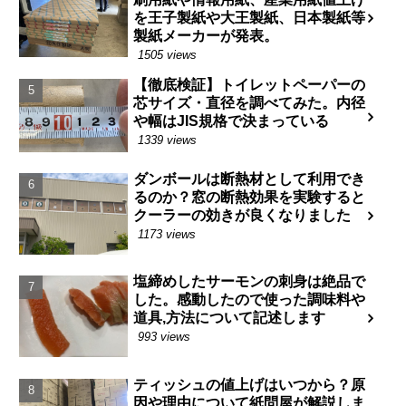
を王子製紙や大王製紙、日本製紙等
製紙メーカーが発表。
1505 views
【徹底検証】トイレットペーパーの
芯サイズ・直径を調べてみた。内径
や幅はJIS規格で決まっている
1339 views
ダンボールは断熱材として利用でき
るのか？窓の断熱効果を実験すると
クーラーの効きが良くなりました
1173 views
塩締めしたサーモンの刺身は絶品で
した。感動したので使った調味料や
道具,方法について記述します
993 views
ティッシュの値上げはいつから？原
因や理由について紙問屋が解説しま