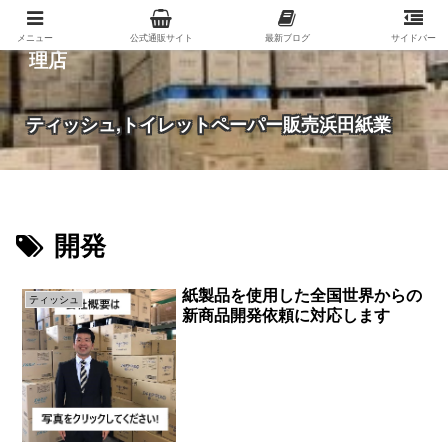
紙（家庭紙・包装紙・印刷用紙など）の総合代
メニュー
公式通販サイト
最新ブログ
サイドバー
理店
ティッシュ,トイレットペーパー販売浜田紙業
開発
紙製品を使用した全国世界からの
ティッシュ
新商品開発依頼に対応します