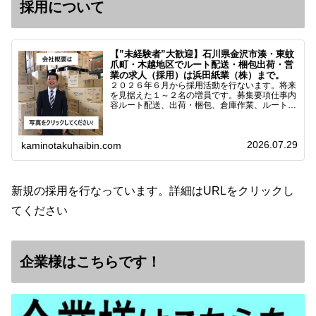
採用について
【”未経験者”大歓迎】石川県金沢市湊・東蚊
爪町・木越地区でルート配送・梱包出荷・営
業の求人（採用）は浜田紙業（株）まで。
２０２６年６月から採用活動を行ないます。将来
を見据えた１～２名の増員です。募集要項仕事内
容ルート配送、出荷・梱包、倉庫作業、ルート営
業など※ノルマなし。既存顧客との関係性を重視
しています。対象18歳～38歳（長期キャリア形
成のため）／ 高卒…
2026.07.29
kaminotakuhaibin.com
新規の採用を行なっています。詳細はURLをクリックし
てください
企業様はこちらです！