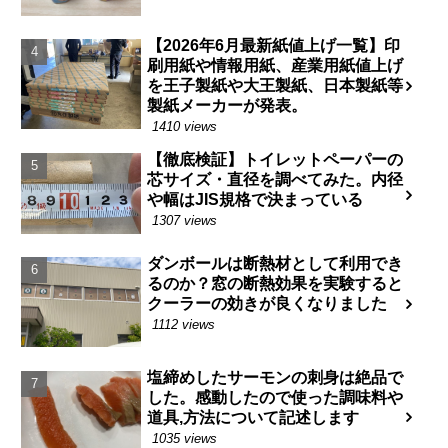
【2026年6月最新紙値上げ一覧】印
刷用紙や情報用紙、産業用紙値上げ
を王子製紙や大王製紙、日本製紙等
製紙メーカーが発表。
1410 views
【徹底検証】トイレットペーパーの
芯サイズ・直径を調べてみた。内径
や幅はJIS規格で決まっている
1307 views
ダンボールは断熱材として利用でき
るのか？窓の断熱効果を実験すると
クーラーの効きが良くなりました
1112 views
塩締めしたサーモンの刺身は絶品で
した。感動したので使った調味料や
道具,方法について記述します
1035 views