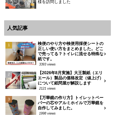
様を訪問しました
人気記事
検便のやり方や検便用採便シートの
正しい使い方をまとめました。どこ
で売ってる？トイレに流せる特殊な
紙です。
3393 views
【2026年8月実施】大王製紙（エリ
エール）製品の価格改定（値上げ）
について紙問屋が解説します
2121 views
【万華鏡の作り方】トイレットペー
パーの芯やアルミホイルで万華鏡を
自作してみました。
1998 views