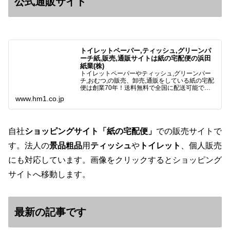
公式通販サイト
トイレットペーパー,ティッシュ,グリーンパ
ーチ紙,販売,通販サイトは紙の宅配便の浜田
紙業(株)
トイレットペーパーやティッシュ,グリーンパー
チ,おむつ,の販売、卸売,通販をしている紙の宅配
便は創業70年！送料無料で全国に配送可能で
す。アマゾンペイやクレジット決済各種対応して
www.hm1.co.jp
います。歴史のある紙問屋の経験を生かしてお客
様と歩んでまいりま…
自社
ショッピングサイト「紙の宅配便」
での販売サイトで
す。法人の
景品粗品
用
ティッシュ
や
トイレット
、個人販売
にも対応しています。画像をクリックするとショッピング
サイトへ移動します。
最新の記事です