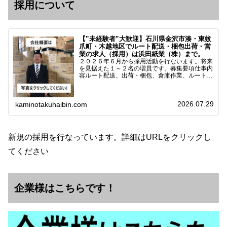
採用について
【”未経験者”大歓迎】石川県金沢市湊・東蚊
爪町・木越地区でルート配送・梱包出荷・営
業の求人（採用）は浜田紙業（株）まで。
２０２６年６月から採用活動を行ないます。将来
を見据えた１～２名の増員です。募集要項仕事内
容ルート配送、出荷・梱包、倉庫作業、ルート営
業など※ノルマなし。既存顧客との関係性を重視
しています。対象18歳～38歳（長期キャリア形
成のため）／ 高卒…
2026.07.29
kaminotakuhaibin.com
新規の採用を行なっています。詳細はURLをクリックし
てください
企業様はこちらです！