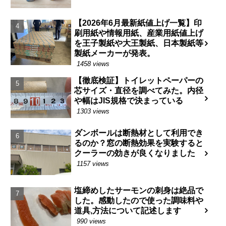
【2026年6月最新紙値上げ一覧】印
刷用紙や情報用紙、産業用紙値上げ
を王子製紙や大王製紙、日本製紙等
製紙メーカーが発表。
1458 views
【徹底検証】トイレットペーパーの
芯サイズ・直径を調べてみた。内径
や幅はJIS規格で決まっている
1303 views
ダンボールは断熱材として利用でき
るのか？窓の断熱効果を実験すると
クーラーの効きが良くなりました
1157 views
塩締めしたサーモンの刺身は絶品で
した。感動したので使った調味料や
道具,方法について記述します
990 views