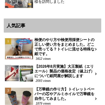
様を訪問しました
人気記事
検便のやり方や検便用採便シートの
正しい使い方をまとめました。どこ
で売ってる？トイレに流せる特殊な
紙です。
3412 views
【2026年8月実施】大王製紙（エリ
エール）製品の価格改定（値上げ）
について紙問屋が解説します
2093 views
【万華鏡の作り方】トイレットペー
パーの芯やアルミホイルで万華鏡を
自作してみました。
1879 views