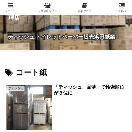
紙（家庭紙・包装紙・印刷用紙など）の総合代
メニュー
公式通販サイト
最新ブログ
サイドバー
理店
ティッシュ,トイレットペーパー販売浜田紙業
コート紙
「ティッシュ 品薄」で検索順位
ティッシュ
が３位に