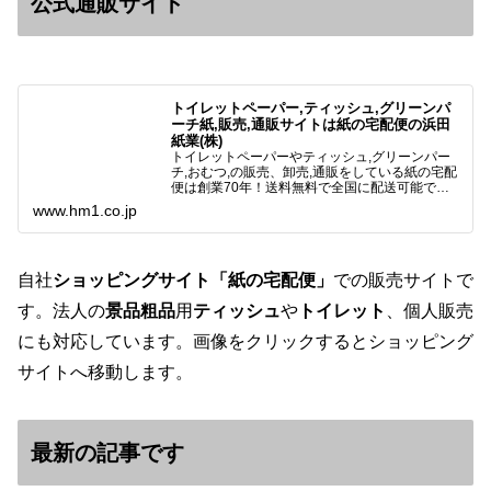
公式通販サイト
トイレットペーパー,ティッシュ,グリーンパ
ーチ紙,販売,通販サイトは紙の宅配便の浜田
紙業(株)
トイレットペーパーやティッシュ,グリーンパー
チ,おむつ,の販売、卸売,通販をしている紙の宅配
便は創業70年！送料無料で全国に配送可能で
す。アマゾンペイやクレジット決済各種対応して
www.hm1.co.jp
います。歴史のある紙問屋の経験を生かしてお客
様と歩んでまいりま…
自社
ショッピングサイト「紙の宅配便」
での販売サイトで
す。法人の
景品粗品
用
ティッシュ
や
トイレット
、個人販売
にも対応しています。画像をクリックするとショッピング
サイトへ移動します。
最新の記事です